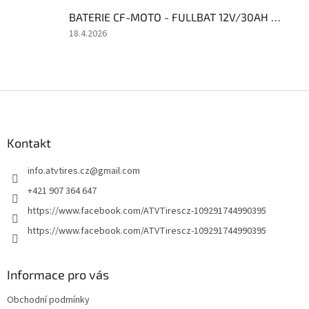
5
BATERIE CF-MOTO - FULLBAT 12V/30AH FIX30L-BS FIX30L-BS FIX30L-BS-CF
z
5
Hodnocení
18.4.2026
hvězdiček.
produktu
je
3
z
Z
5
á
hvězdiček.
p
a
Kontakt
t
info.atvtires.cz
@
gmail.com
í
+421 907 364 647
https://www.facebook.com/ATVTirescz-109291744990395
https://www.facebook.com/ATVTirescz-109291744990395
Informace pro vás
Obchodní podmínky