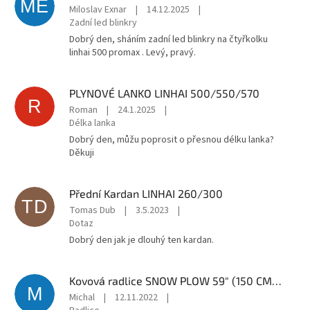
ME
Miloslav Exnar
|
14.12.2025
|
Zadní led blinkry
Dobrý den, sháním zadní led blinkry na čtyřkolku
linhai 500 promax . Levý, pravý.
PLYNOVÉ LANKO LINHAI 500/550/570
R
Roman
|
24.1.2025
|
Délka lanka
Dobrý den, můžu poprosit o přesnou délku lanka?
Děkuji
Přední Kardan LINHAI 260/300
TD
Tomas Dub
|
3.5.2023
|
Dotaz
Dobrý den jak je dlouhý ten kardan.
Kovová radlice SNOW PLOW 59" (150 CM) - Žlutá
M
Michal
|
12.11.2022
|