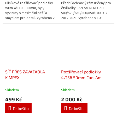
5
5
Hliníkové rozšiřovací podložky
Přední ochranný rám určený pro
hvězdiček.
hvězdiček.
WIRN 4/110 – 30 mm, byly
čtyřkolky CAN-AM RENEGADE
vyvinuty s maximální péčí a
500/570/650/800/850/1000 G2
smyslem pro detail. Vyrobeno v
2012-2021. Vyrobeno v EU !
EU. Nedovážejí se z Číny.
Vysoce kvalitně nárazníky
Čtyřkolku rozšiřují o 6 cm (3 cm
vyrobené z práškově lakované
na...
oceli....
SÍŤ PŘES ZAVAZADLA
Rozšiřovací podložky
KIMPEX
4/136 50mm Can-Am
Skladem
Skladem
499 Kč
2 000 Kč
Do košíku
Do košíku