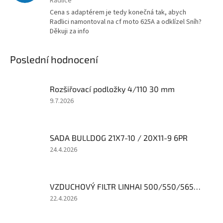
Radlice
Cena s adaptérem je tedy konečná tak, abych
Radlici namontoval na cf moto 625A a odklízel Sníh?
Děkuji za info
Poslední hodnocení
Rozšiřovací podložky 4/110 30 mm
Hodnocení
9.7.2026
produktu
je
1
SADA BULLDOG 21X7-10 / 20X11-9 6PR
z
5
Hodnocení
24.4.2026
hvězdiček.
produktu
je
3
VZDUCHOVÝ FILTR LINHAI 500/550/565/570
z
5
Hodnocení
22.4.2026
hvězdiček.
produktu
je