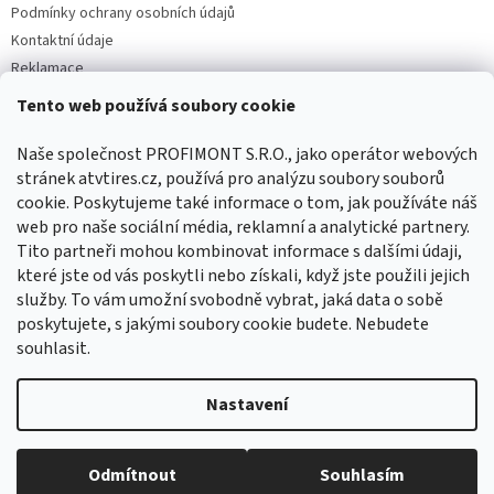
Podmínky ochrany osobních údajů
Kontaktní údaje
Reklamace
Tento web používá soubory cookie
Facebook
Naše společnost PROFIMONT S.R.O., jako operátor webových
stránek atvtires.cz, používá pro analýzu soubory souborů
cookie. Poskytujeme také informace o tom, jak používáte náš
web pro naše sociální média, reklamní a analytické partnery.
Tito partneři mohou kombinovat informace s dalšími údaji,
které jste od vás poskytli nebo získali, když jste použili jejich
služby. To vám umožní svobodně vybrat, jaká data o sobě
poskytujete, s jakými soubory cookie budete. Nebudete
souhlasit.
Vytvořil Shoptet
Nastavení
Copyright 2026
ATVTIRES.CZ
. Všechna práva vyhrazena.
Upravit
Odmítnout
Souhlasím
nastavení cookies