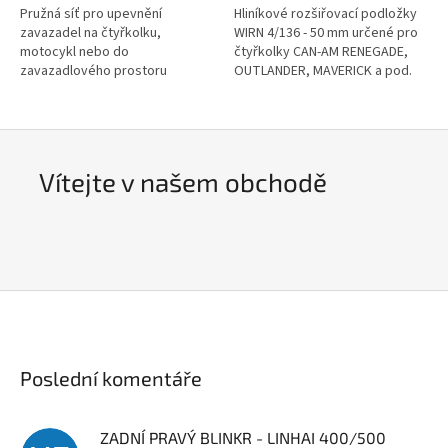
Pružná síť pro upevnění
Hliníkové rozšiřovací podložky
zavazadel na čtyřkolku,
WIRN 4/136 - 50 mm určené pro
motocykl nebo do
čtyřkolky CAN-AM RENEGADE,
zavazadlového prostoru
OUTLANDER, MAVERICK a pod.
automobilů, ocelové háky,
Byly vyvinuty s maximální péčí a
rozměry v základním stavu 38 x
smyslem pro detail. Vyrobeno...
76 cm
Vítejte v našem obchodě
Poslední komentáře
ZADNÍ PRAVÝ BLINKR - LINHAI 400/500