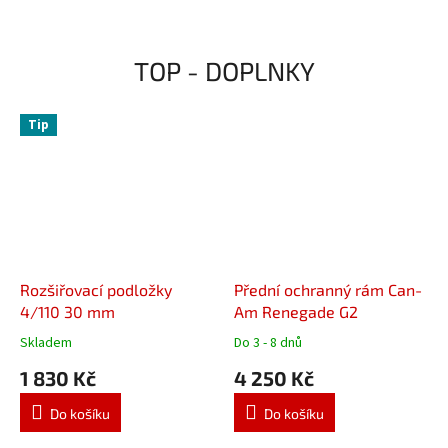
terénu! Vzor dezénu pomáhá se
samočištění, velmi dobře
pneumatice...
funguje na...
TOP - DOPLNKY
Tip
Rozšiřovací podložky
Přední ochranný rám Can-
4/110 30 mm
Am Renegade G2
Skladem
Do 3 - 8 dnů
Průměrné
Průměrné
hodnocení
hodnocení
1 830 Kč
4 250 Kč
produktu
produktu
je
je
Do košíku
Do košíku
3,3
5,0
z
z