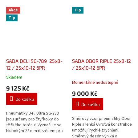
Akce
Tip
Tip
SADA DELI SG-789 25x8-
SADA OBOR RIPLE 25x8-12
12 / 25x10-12 6PR
/ 25x10-12 6PR
Skladem
Průměrné
Momentálně nedostupné
hodnocení
9 125 Kč
produktu
9 000 Kč
je
Do košíku
3,8
Do košíku
z
5
Pneumatiky Deli Ultra SG-789
Směrový vzor pneumatiky Obor
hvězdiček.
jsou určeny pro čtyřkolky do
Riple a lehká 6vrstvá konstrukce
těžkého terénu!. Vyznačuje se
umožňují rychlé zrychlení.
hlubokým 22 mm dezénem pro
Směrový dezén vyniká v
maximální trakci a stabilitu při