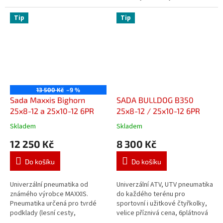
sypkých až středně těžkých
jízdě na různých terénech....
terénech, radiální konstrukce...
Tip
Tip
13 500 Kč
–9 %
Sada Maxxis Bighorn
SADA BULLDOG B350
25x8-12 a 25x10-12 6PR
25x8-12 / 25x10-12 6PR
Skladem
Skladem
Průměrné
Průměrné
hodnocení
hodnocení
12 250 Kč
8 300 Kč
produktu
produktu
je
je
Do košíku
Do košíku
3,4
3,9
z
z
5
5
Univerzální pneumatika od
Univerzální ATV, UTV pneumatika
hvězdiček.
hvězdiček.
známého výrobce MAXXIS.
do každého terénu pro
Pneumatika určená pro tvrdé
sportovní i užitkové čtyřkolky,
podklady (lesní cesty,
velice příznivá cena, 6plátnová
štěrkoviště) ale i do těžkého
konstrukce, skvělé