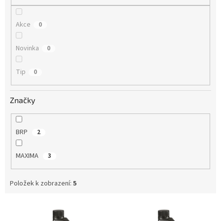
Akce
0
Novinka
0
Tip
0
Značky
BRP
2
MAXIMA
3
Položek k zobrazení:
5
V
ý