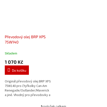
ochrana proti...
Převodový olej BRP XPS
75W140
Skladem
1 070 Kč
Do košíku
Originál převodový olej BRP XPS
75W140 pro čtyřkolky Can-Am
Renegade/Outlander/Maverick
a jiné. Vhodný pro převodovky a
zadní diferenciály. OBJEM: 0,946
ml Nové balení 2018! -...
5
položek celkem