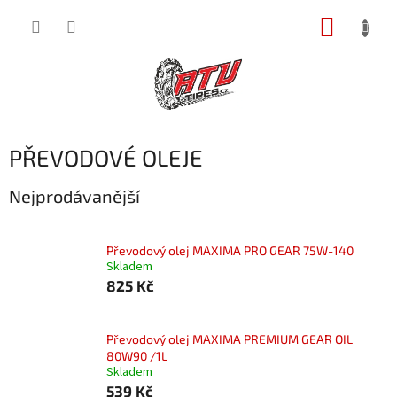
Přejít
NÁKUP
na
obsah
KOŠÍK
PŘEVODOVÉ OLEJE
Nejprodávanější
Převodový olej MAXIMA PRO GEAR 75W-140
Skladem
825 Kč
Převodový olej MAXIMA PREMIUM GEAR OIL
80W90 /1L
Skladem
539 Kč