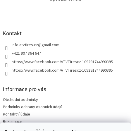
O
v
l
Z
á
á
d
p
a
a
Kontakt
c
t
í
info.atvtires.cz
@
gmail.com
í
p
r
+421 907 364 647
v
https://www.facebook.com/ATVTirescz-109291744990395
k
y
https://www.facebook.com/ATVTirescz-109291744990395
v
ý
p
Informace pro vás
i
s
Obchodní podmínky
u
Podmínky ochrany osobních údajů
Kontaktní údaje
Reklamace