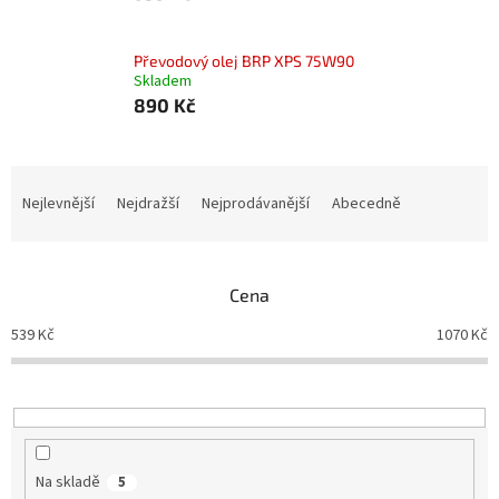
Převodový olej BRP XPS 75W90
Skladem
890 Kč
Ř
a
Nejlevnější
Nejdražší
Nejprodávanější
Abecedně
z
e
n
Cena
í
p
539
Kč
1070
Kč
r
o
d
u
k
t
Na skladě
5
ů