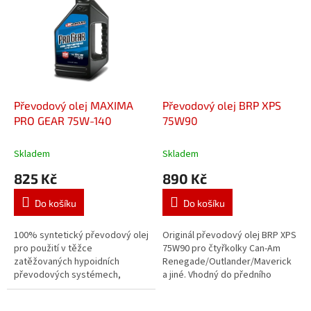
proti...
a...
Převodový olej MAXIMA
Převodový olej BRP XPS
PRO GEAR 75W-140
75W90
Skladem
Skladem
825 Kč
890 Kč
Do košíku
Do košíku
100% syntetický převodový olej
Originál převodový olej BRP XPS
pro použití v těžce
75W90 pro čtyřkolky Can-Am
zatěžovaných hypoidních
Renegade/Outlander/Maverick
převodových systémech,
a jiné. Vhodný do předního
vysoký výkon a ochrana,
diferenciálu. OBJEM: 0,946 ml
zvyšuje výkon motoru, vynikající
Nové balení 2018! - Originální...