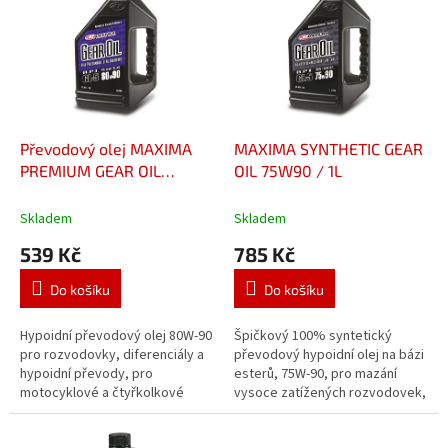
p
i
s
p
r
o
d
Převodový olej MAXIMA
MAXIMA SYNTHETIC GEAR
u
PREMIUM GEAR OIL
OIL 75W90 / 1L
k
80W90 /1L
t
Skladem
Skladem
ů
539 Kč
785 Kč
Do košíku
Do košíku
Hypoidní převodový olej 80W-90
Špičkový 100% syntetický
pro rozvodovky, diferenciály a
převodový hypoidní olej na bázi
hypoidní převody, pro
esterů, 75W-90, pro mazání
motocyklové a čtyřkolkové
vysoce zatížených rozvodovek,
kardanové náhony a oddělené
diferenciálů, hypoidních
mechanické převodovky, chrání
převodů, kardanových náhonů