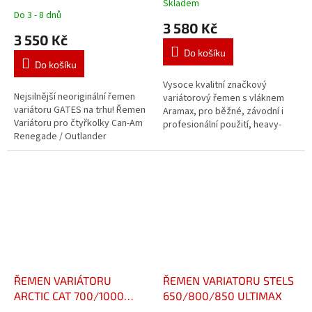
Skladem
Průměrné
19 ZOSILNENÝ !
800,UF800,1000,ZF1000
Do 3 - 8 dnů
hodnocení
3 580 Kč
produktu
3 550 Kč
je
Do košíku
5,0
Do košíku
z
5
Vysoce kvalitní značkový
Nejsilnější neoriginální řemen
hvězdiček.
variátorový řemen s vláknem
variátoru GATES na trhu! Řemen
Aramax, pro běžné, závodní i
Variátoru pro čtyřkolky Can-Am
profesionální použití, heavy-
Renegade / Outlander
duty provedení pro vysoké
400/500/570/650/800/850/1000
zatížení, nízké pnutí a
ročník 2006-2021 ! Řemen
vytahování...
využívá...
ŘEMEN VARIÁTORU
ŘEMEN VARIATORU STELS
ARCTIC CAT 700/1000
650/800/850 ULTIMAX
ULTIMAX