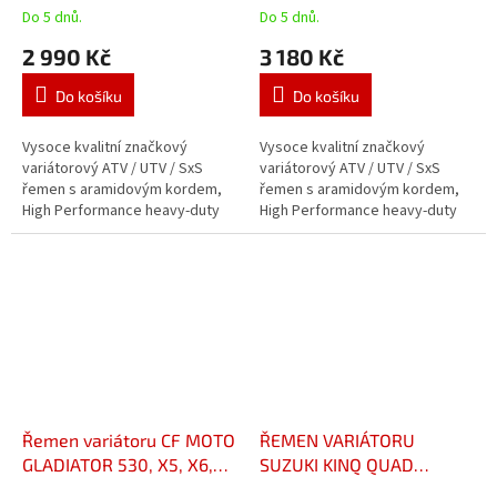
2021 CARLISLE ULTIMAX
Do 5 dnů.
Do 5 dnů.
2 990 Kč
3 180 Kč
Do košíku
Do košíku
Vysoce kvalitní značkový
Vysoce kvalitní značkový
variátorový ATV / UTV / SxS
variátorový ATV / UTV / SxS
řemen s aramidovým kordem,
řemen s aramidovým kordem,
High Performance heavy-duty
High Performance heavy-duty
provedení, pro běžné,
provedení, pro běžné,
profesionální i závodní použití a
profesionální i závodní použití a
vysoká...
vysoká...
Řemen variátoru CF MOTO
ŘEMEN VARIÁTORU
GLADIATOR 530, X5, X6,
SUZUKI KINQ QUAD
Z6, X450, X520, X550
700/750 05-19 ULTIMAX