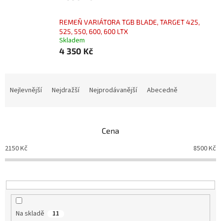
REMEŇ VARIÁTORA TGB BLADE, TARGET 425,
525, 550, 600, 600 LTX
Skladem
4 350 Kč
Ř
a
Nejlevnější
Nejdražší
Nejprodávanější
Abecedně
z
e
n
Cena
í
p
2150
Kč
8500
Kč
r
o
d
u
k
t
Na skladě
11
ů