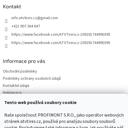
p
í
p
a
Kontakt
r
t
v
info.atvtires.cz
@
gmail.com
í
k
y
+421 907 364 647
v
https://www.facebook.com/ATVTirescz-109291744990395
ý
p
https://www.facebook.com/ATVTirescz-109291744990395
i
s
u
Informace pro vás
Obchodní podmínky
Podmínky ochrany osobních údajů
Kontaktní údaje
Reklamace
Tento web používá soubory cookie
Facebook
Naše společnost PROFIMONT S.R.O., jako operátor webových
stránek atvtires.cz, používá pro analýzu soubory souborů
cookie. Poskytujeme také informace o tom, jak používáte náš