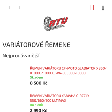
Přejít
NÁKUP
na
obsah
KOŠÍK
VARIÁTOROVÉ ŘEMENE
Nejprodávanější
ŘEMEN VARIÁTORU CF-MOTO GLADIATOR X850/
X1000, Z1000, 0JWA-055000-10000
Skladem
8 500 Kč
ŘEMEN VARIÁTORU YAMAHA GIRZZLY
550/660/700 ULTIMAX
Do 5 dnů.
2 990 Kč