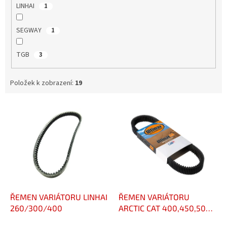
LINHAI
1
SEGWAY
1
TGB
3
Položek k zobrazení:
19
V
ý
p
i
s
p
r
o
d
ŘEMEN VARIÁTORU LINHAI
ŘEMEN VARIÁTORU
u
260/300/400
ARCTIC CAT 400,450,500,
k
KYMCO MXU, UXV 375,