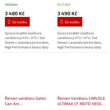
ULTIMAX BELT
Skladem
Do 5 dnů.
3 480 Kč
3 490 Kč
Do košíku
Do košíku
Vysoce kvalitní značkový
Vysoce kvalitní značkový
variátorový ATV / UTV / SxS
variátorový ATV / UTV / SxS
řemen s aramidovým kordem,
řemen s aramidovým kordem,
High Performance heavy-duty
High Performance heavy-duty
provedení, pro běžné,
provedení, pro běžné,
profesionální i závodní použití a
profesionální i závodní použití a
vysoká...
vysoká...
Řemen variátoru Gates
Řemen Variátoru CARLISLE
Can-Am
ULTIMAX CF MOTO X850,
Renegade/Outlander 06-
X1000, CF