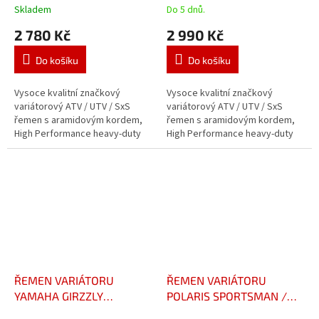
ULTIMAX
Skladem
Do 5 dnů.
2 780 Kč
2 990 Kč
Do košíku
Do košíku
Vysoce kvalitní značkový
Vysoce kvalitní značkový
variátorový ATV / UTV / SxS
variátorový ATV / UTV / SxS
řemen s aramidovým kordem,
řemen s aramidovým kordem,
High Performance heavy-duty
High Performance heavy-duty
provedení, pro běžné,
provedení, pro běžné,
profesionální i závodní použití a
profesionální i závodní použití a
vysoká...
vysoká...
ŘEMEN VARIÁTORU
ŘEMEN VARIÁTORU
YAMAHA GIRZZLY
POLARIS SPORTSMAN /
550/660/700 ULTIMAX
SCRAMBLER 850/1000 13-