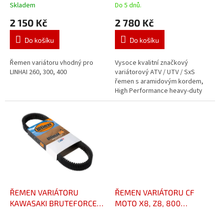
t
450 CARLISLE
Skladem
Do 5 dnů.
ů
2 150 Kč
2 780 Kč
Do košíku
Do košíku
Řemen variátoru vhodný pro
Vysoce kvalitní značkový
LINHAI 260, 300, 400
variátorový ATV / UTV / SxS
řemen s aramidovým kordem,
High Performance heavy-duty
provedení, pro běžné,
profesionální i závodní použití a
vysoká...
ŘEMEN VARIÁTORU
ŘEMEN VARIÁTORU CF
KAWASAKI BRUTEFORCE
MOTO X8, Z8, 800
650/750, KFX 700
CARLISLE ULTIMAX