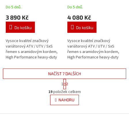
Do 5 dnů.
Do 5 dnů.
3 890 Kč
4 080 Kč
Do košíku
Do košíku
Vysoce kvalitní značkový
Vysoce kvalitní značkový
variátorový ATV / UTV / SxS
variátorový ATV / UTV / SxS
řemen s aramidovým kordem,
řemen s aramidovým kordem,
High Performance heavy-duty
High Performance heavy-duty
provedení, pro běžné,
provedení, pro běžné,
profesionální i závodní použití a
profesionální i závodní použití a
vysoká...
vysoká...
NAČÍST 7 DALŠÍCH
S
1
2
t
O
r
19
položek celkem
v
á
l
NAHORU
n
á
k
d
o
v
Z
a
á
c
á
n
í