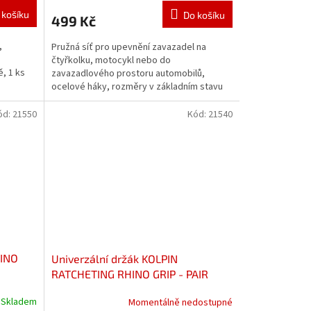
 košíku
Do košíku
499 Kč
,
Pružná síť pro upevnění zavazadel na
čtyřkolku, motocykl nebo do
ě, 1 ks
zavazadlového prostoru automobilů,
ocelové háky, rozměry v základním stavu
38 x 76 cm
ód:
21550
Kód:
21540
HINO
Univerzální držák KOLPIN
RATCHETING RHINO GRIP - PAIR
Skladem
Momentálně nedostupné