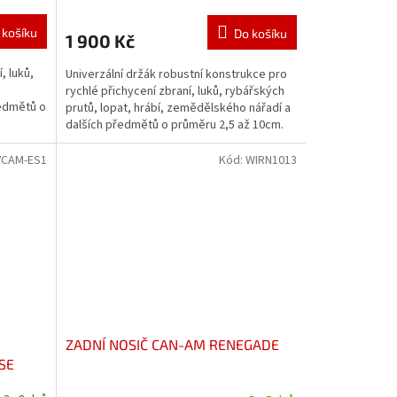
 košíku
Do košíku
1 900 Kč
, luků,
Univerzální držák robustní konstrukce pro
rychlé přichycení zbraní, luků, rybářských
ředmětů o
prutů, lopat, hrábí, zemědělského nářadí a
dalších předmětů o průměru 2,5 až 10cm.
Sada 2ks...
VCAM-ES1
Kód:
WIRN1013
ZADNÍ NOSIČ CAN-AM RENEGADE
SE