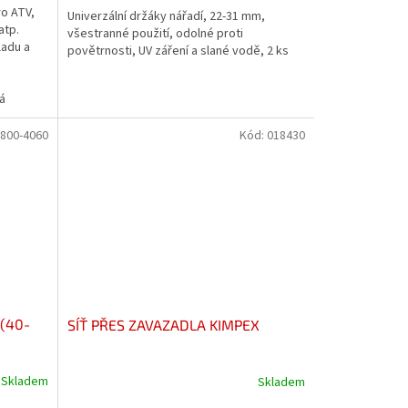
ro ATV,
Univerzální držáky nářadí, 22-31 mm,
atp.
všestranné použití, odolné proti
ladu a
povětrnosti, UV záření a slané vodě, 2 ks
á
800-4060
Kód:
018430
(40-
SÍŤ PŘES ZAVAZADLA KIMPEX
Skladem
Skladem