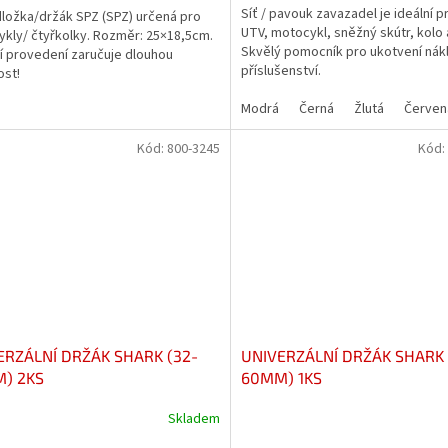
Síť / pavouk zavazadel je ideální p
ložka/držák SPZ (SPZ) určená pro
UTV, motocykl, sněžný skútr, kolo 
kly/ čtyřkolky. Rozměr: 25×18,5cm.
Skvělý pomocník pro ukotvení nák
ní provedení zaručuje dlouhou
příslušenství.
ost!
Modrá
Černá
Žlutá
Červen
Kód:
800-3245
Kód:
ERZÁLNÍ DRŽÁK SHARK (32-
UNIVERZÁLNÍ DRŽÁK SHARK 
) 2KS
60MM) 1KS
Skladem