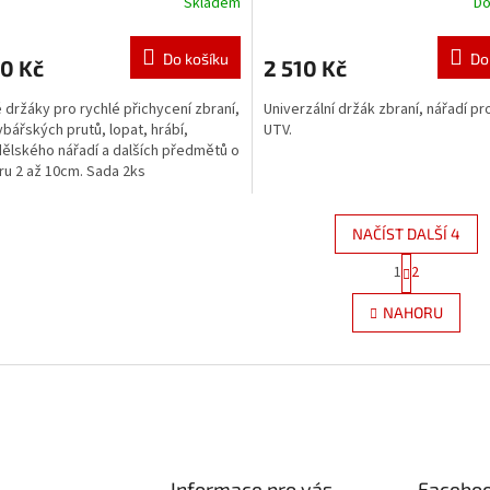
Skladem
Do
Do košíku
Do
0 Kč
2 510 Kč
é držáky pro rychlé přichycení zbraní,
Univerzální držák zbraní, nářadí pr
rybářských prutů, lopat, hrábí,
UTV.
lského nářadí a dalších předmětů o
u 2 až 10cm. Sada 2ks
NAČÍST DALŠÍ 4
S
1
2
O
t
r
v
NAHORU
á
l
n
á
k
d
o
a
v
c
á
í
n
p
í
r
Informace pro vás
Facebo
v