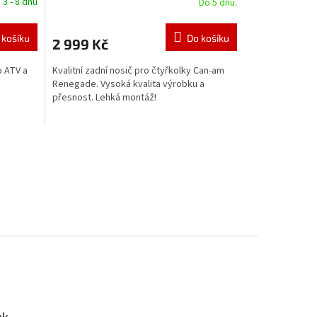
 3 - 8 dnů
Do 5 dnů.
 košíku
Do košíku
2 999 Kč
o ATV a
Kvalitní zadní nosič pro čtyřkolky Can-am
Renegade. Vysoká kvalita výrobku a
přesnost. Lehká montáž!
ok