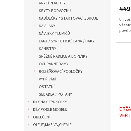
KRYCÍ PLACHTY
449
KRYTY PODVOZKU
NABÍJEČKY / STARTOVACÍ ZDROJE
Univer
všestr
NAVIJÁKY
povětr
NÁVLEKY TLUMIČŮ
LANA / SYNTETICKÉ LANA / HAKY
KANISTRY
SNĚŽNÉ RADLICE A DOPLŇKY
OCHRANNÉ RÁMY
ROZŠÍŘOVACÍ PODLOŽKY
VYHŘÍVÁNÍ
OSTATNÍ
SEDADLA / POTAHY
DÍLY NA ČTYŘKOLKY
DRŽÁ
DÍLY PODLE MODELU
VERT
OBLEČENÍ
OLEJE,MAZIVA,CHEMIE