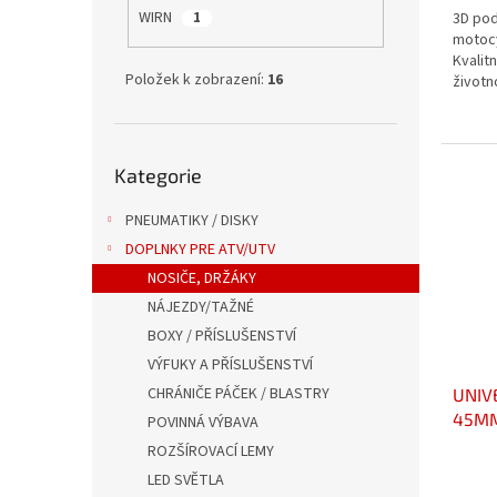
WIRN
3D pod
1
motocy
Kvalit
Položek k zobrazení:
16
životn
Přeskočit
Kategorie
kategorie
PNEUMATIKY / DISKY
DOPLNKY PRE ATV/UTV
NOSIČE, DRŽÁKY
NÁJEZDY/TAŽNÉ
BOXY / PŘÍSLUŠENSTVÍ
VÝFUKY A PŘÍSLUŠENSTVÍ
CHRÁNIČE PÁČEK / BLASTRY
UNIV
45MM
POVINNÁ VÝBAVA
ROZŠÍROVACÍ LEMY
LED SVĚTLA