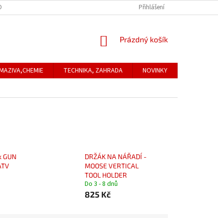
ONTAKTNÍ ÚDAJE
REKLAMACE
Přihlášení
NÁKUPNÍ
Prázdný košík
KOŠÍK
MAZIVA,CHEMIE
TECHNIKA, ZAHRADA
NOVINKY
Obchodní
ák GUN
DRŽÁK NA NÁŘADÍ -
ATV
MOOSE VERTICAL
TOOL HOLDER
Do 3 - 8 dnů
825 Kč