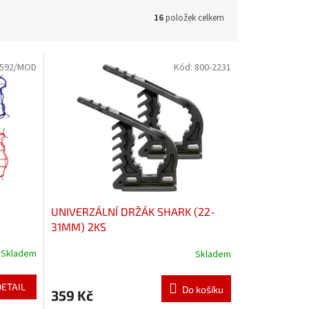
16
položek celkem
592/MOD
Kód:
800-2231
UNIVERZÁLNÍ DRŽÁK SHARK (22-
31MM) 2KS
Skladem
Skladem
DETAIL
Do košíku
359 Kč