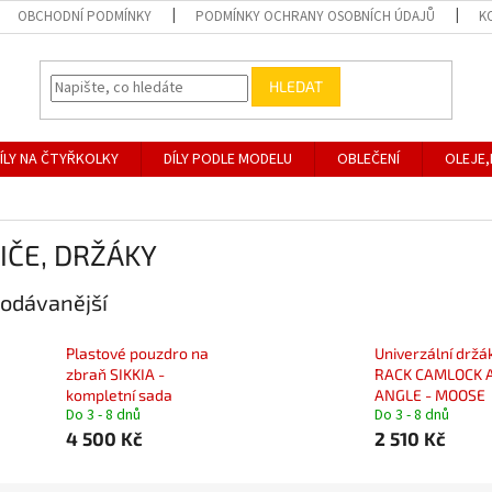
OBCHODNÍ PODMÍNKY
PODMÍNKY OCHRANY OSOBNÍCH ÚDAJŮ
K
HLEDAT
ÍLY NA ČTYŘKOLKY
DÍLY PODLE MODELU
OBLEČENÍ
OLEJE,
IČE, DRŽÁKY
odávanější
Plastové pouzdro na
Univerzální drž
zbraň SIKKIA -
RACK CAMLOCK 
kompletní sada
ANGLE - MOOSE
Do 3 - 8 dnů
Do 3 - 8 dnů
4 500 Kč
2 510 Kč