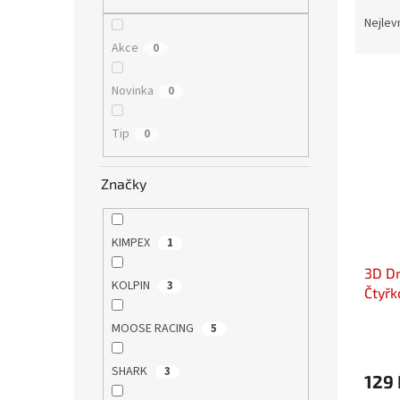
Ř
n
a
e
Nejlev
z
l
Akce
0
e
V
n
Novinka
0
ý
í
p
p
Tip
0
i
r
s
o
p
d
Značky
r
u
o
k
d
t
KIMPEX
1
u
ů
3D Dr
k
KOLPIN
3
Čtyřk
t
ů
MOOSE RACING
5
SHARK
3
129 