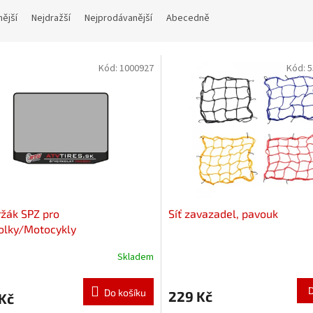
nější
Nejdražší
Nejprodávanější
Abecedně
Kód:
1000927
Kód:
5
žák SPZ pro
Síť zavazadel, pavouk
olky/Motocykly
Skladem
Do košíku
229 Kč
Kč