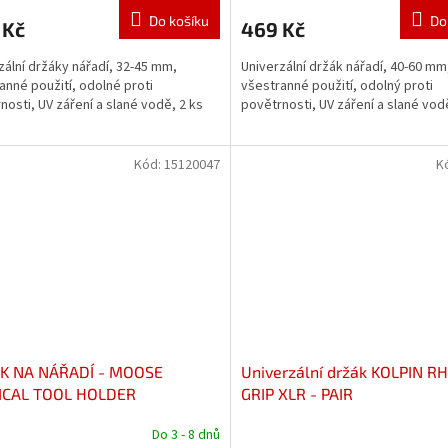
Do košíku
Do
 Kč
469 Kč
zální držáky nářadí, 32-45 mm,
Univerzální držák nářadí, 40-60 mm
anné použití, odolné proti
všestranné použití, odolný proti
nosti, UV záření a slané vodě, 2 ks
povětrnosti, UV záření a slané vod
Kód:
15120047
K
K NA NÁŘADÍ - MOOSE
Univerzální držák KOLPIN R
ICAL TOOL HOLDER
GRIP XLR - PAIR
Do 3 - 8 dnů