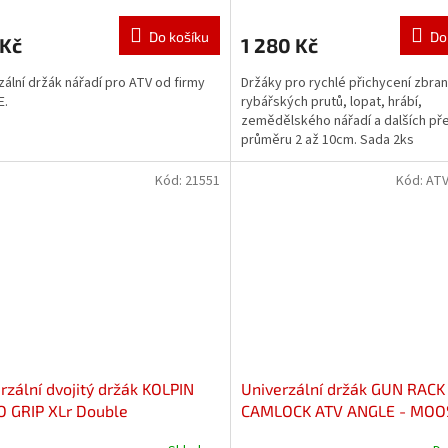
Do košíku
Do
 Kč
1 280 Kč
zální držák nářadí pro ATV od firmy
Držáky pro rychlé přichycení zbraní
.
rybářských prutů, lopat, hrábí,
zemědělského nářadí a dalších p
průměru 2 až 10cm. Sada 2ks
Kód:
21551
Kód:
AT
rzální dvojitý držák KOLPIN
Univerzální držák GUN RACK
 GRIP XLr Double
CAMLOCK ATV ANGLE - MOO