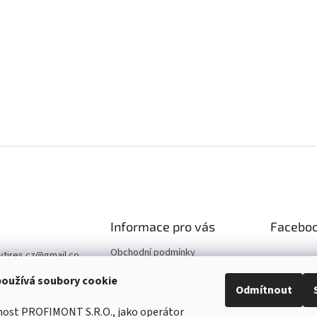
p
i
s
u
Informace pro vás
Facebo
Obchodní podmínky
vtires.cz
@
gmail.co
Podmínky ochrany osobních
oužívá soubory cookie
údajů
07 364 647
Odmítnout
Kontaktní údaje
//www.facebook.co
nost PROFIMONT S.R.O., jako operátor