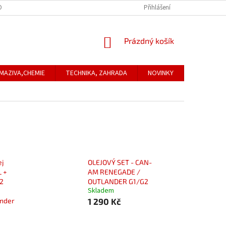
ONTAKTNÍ ÚDAJE
REKLAMACE
Přihlášení
NÁKUPNÍ
Prázdný košík
KOŠÍK
MAZIVA,CHEMIE
TECHNIKA, ZAHRADA
NOVINKY
Obchodní
ej
OLEJOVÝ SET - CAN-
 +
AM RENEGADE /
52
OUTLANDER G1/G2
Skladem
nder
1 290 Kč