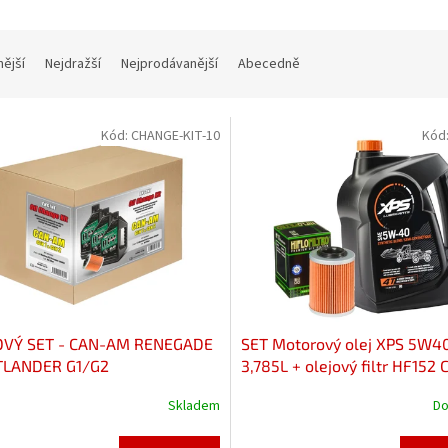
nější
Nejdražší
Nejprodávanější
Abecedně
Kód:
CHANGE-KIT-10
Kód
OVÝ SET - CAN-AM RENEGADE
SET Motorový olej XPS 5W4
TLANDER G1/G2
3,785L + olejový filtr HF152
Renegade/Outlander
Skladem
Do