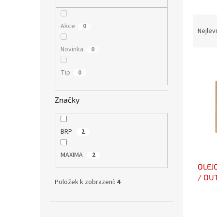
n
e
Ř
l
Akce
0
a
Nejlev
z
Novinka
0
e
V
n
ý
í
Tip
0
p
p
i
r
Značky
s
o
p
d
r
u
BRP
2
o
k
d
t
MAXIMA
2
u
ů
OLEJ
k
/ OU
t
Položek k zobrazení:
4
ů
Přeskočit