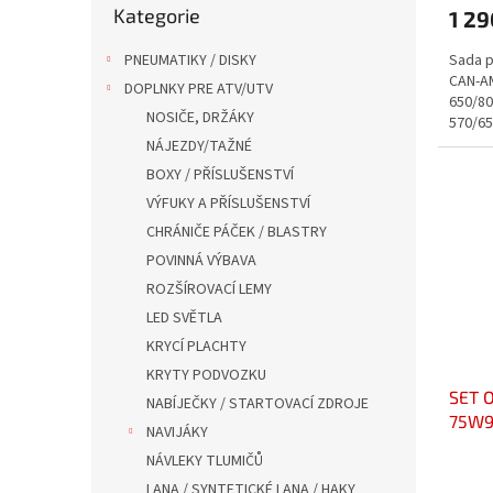
Kategorie
kategorie
1 29
PNEUMATIKY / DISKY
Sada p
CAN-A
DOPLNKY PRE ATV/UTV
650/80
NOSIČE, DRŽÁKY
570/65
filtru 
NÁJEZDY/TAŽNÉ
BOXY / PŘÍSLUŠENSTVÍ
VÝFUKY A PŘÍSLUŠENSTVÍ
CHRÁNIČE PÁČEK / BLASTRY
POVINNÁ VÝBAVA
ROZŠÍROVACÍ LEMY
LED SVĚTLA
KRYCÍ PLACHTY
KRYTY PODVOZKU
SET 
NABÍJEČKY / STARTOVACÍ ZDROJE
75W9
NAVIJÁKY
NÁVLEKY TLUMIČŮ
LANA / SYNTETICKÉ LANA / HAKY