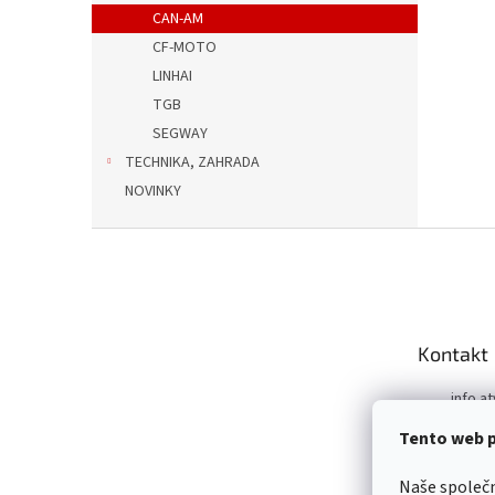
CAN-AM
CF-MOTO
LINHAI
TGB
SEGWAY
TECHNIKA, ZAHRADA
NOVINKY
Z
á
p
a
t
Kontakt
í
info.at
m
Tento web p
+421 9
https:
Naše společ