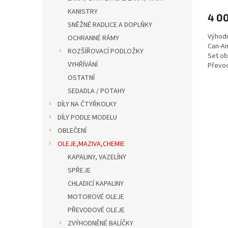
KANISTRY
4 0
SNĚŽNÉ RADLICE A DOPLŇKY
Výhodn
OCHRANNÉ RÁMY
Can-Am
ROZŠÍŘOVACÍ PODLOŽKY
Set ob
VYHŘÍVÁNÍ
Převod
XPS 75
OSTATNÍ
SEDADLA / POTAHY
DÍLY NA ČTYŘKOLKY
DÍLY PODLE MODELU
OBLEČENÍ
OLEJE,MAZIVA,CHEMIE
KAPALINY, VAZELÍNY
SPŘEJE
CHLADICÍ KAPALINY
MOTOROVÉ OLEJE
PŘEVODOVÉ OLEJE
ZVÝHODNĚNÉ BALÍČKY