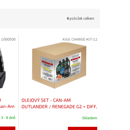
4
položek celkem
:
1000500
Kód:
CHANGE-KIT-12
0
OLEJOVÝ SET - CAN-AM
 Can-Am
OUTLANDER / RENEGADE G2 + DIFF,
GEARBOX
 3 - 8 dnů
Skladem