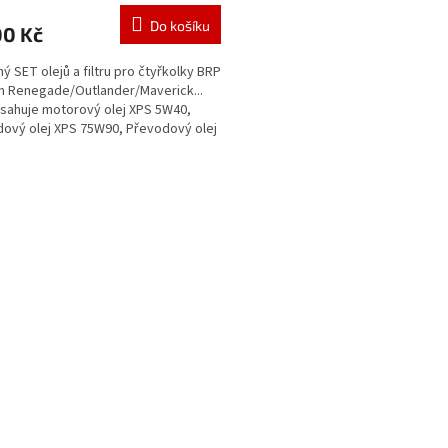
Do košíku
00 Kč
ý SET olejů a filtru pro čtyřkolky BRP
 Renegade/Outlander/Maverick...
sahuje motorový olej XPS 5W40,
ový olej XPS 75W90, Převodový olej
W140 a...
O
v
l
á
d
a
c
í
p
r
v
k
y
v
ý