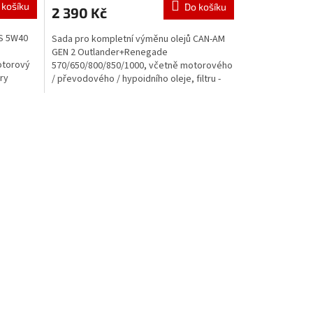
 košíku
Do košíku
2 390 Kč
S 5W40
Sada pro kompletní výměnu olejů CAN-AM
GEN 2 Outlander+Renegade
otorový
570/650/800/850/1000, včetně motorového
ory
/ převodového / hypoidního oleje, filtru -
ProFilter Maxima a návodu s...