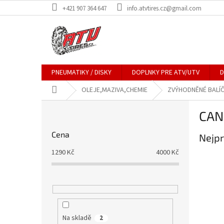
Přejít
+421 907 364 647
info.atvtires.cz@gmail.com
na
obsah
PNEUMATIKY / DISKY
DOPLNKY PRE ATV/UTV
D
Domů
OLEJE,MAZIVA,CHEMIE
ZVÝHODNĚNÉ BALÍ
P
CAN
o
s
Cena
Nejpr
t
r
1290
Kč
4000
Kč
a
n
n
í
p
a
Na skladě
2