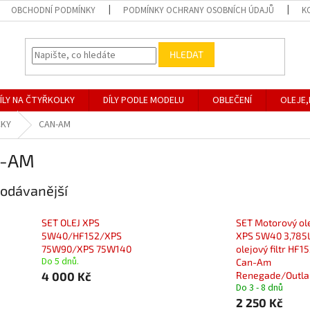
OBCHODNÍ PODMÍNKY
PODMÍNKY OCHRANY OSOBNÍCH ÚDAJŮ
K
HLEDAT
ÍLY NA ČTYŘKOLKY
DÍLY PODLE MODELU
OBLEČENÍ
OLEJE,
ČKY
CAN-AM
-AM
odávanější
SET OLEJ XPS
SET Motorový ol
5W40/HF152/XPS
XPS 5W40 3,785L
75W90/XPS 75W140
olejový filtr HF1
Do 5 dnů.
Can-Am
4 000 Kč
Renegade/Outla
Do 3 - 8 dnů
2 250 Kč