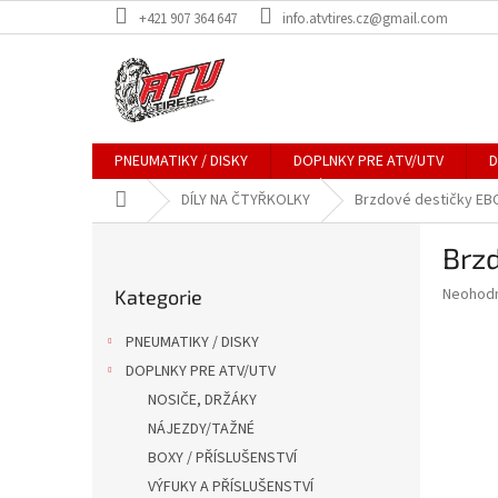
Přejít
+421 907 364 647
info.atvtires.cz@gmail.com
na
obsah
PNEUMATIKY / DISKY
DOPLNKY PRE ATV/UTV
D
Domů
DÍLY NA ČTYŘKOLKY
Brzdové destičky EB
P
Brz
o
Přeskočit
s
Průměr
Neohod
Kategorie
kategorie
t
hodnoce
r
produkt
PNEUMATIKY / DISKY
a
je
DOPLNKY PRE ATV/UTV
0,0
n
z
NOSIČE, DRŽÁKY
n
5
í
NÁJEZDY/TAŽNÉ
hvězdič
p
BOXY / PŘÍSLUŠENSTVÍ
a
VÝFUKY A PŘÍSLUŠENSTVÍ