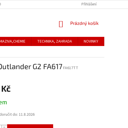
ONTAKTNÍ ÚDAJE
REKLAMACE
Přihlášení
NÁKUPNÍ
Prázdný košík
KOŠÍK
MAZIVA,CHEMIE
TECHNIKA, ZAHRADA
NOVINKY
Obchodní
utlander G2 FA617
FA617TT
 Kč
dem
oručit do:
11.8.2026