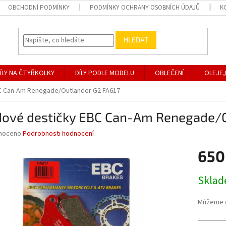
OBCHODNÍ PODMÍNKY
PODMÍNKY OCHRANY OSOBNÍCH ÚDAJŮ
K
HLEDAT
ÍLY NA ČTYŘKOLKY
DÍLY PODLE MODELU
OBLEČENÍ
OLEJE,
C Can-Am Renegade/Outlander G2 FA617
dové destičky EBC Can-Am Renegade/O
né
noceno
Podrobnosti hodnocení
ní
650
u
Měrná
Skla
cena:
ek.
Můžeme d