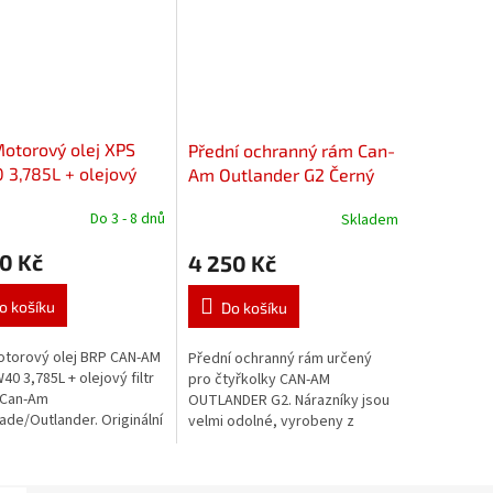
otorový olej XPS
Přední ochranný rám Can-
3,785L + olejový
Am Outlander G2 Černý
 HF152 Can-Am
Do 3 - 8 dnů
Skladem
gade/Outlander
0 Kč
4 250 Kč
o košíku
Do košíku
torový olej BRP CAN-AM
Přední ochranný rám určený
40 3,785L + olejový filtr
pro čtyřkolky CAN-AM
 Can-Am
OUTLANDER G2. Nárazníky jsou
de/Outlander. Originální
velmi odolné, vyrobeny z
vý olej BRP - určený pro
nejkvalitnějších materiálů, jsou
ní motory ROTAX, vhodný
práškově lakovány a montážní
okré...
šrouby jsou...