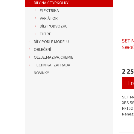
DÍLY NA ČTYŘKOLKY
ELEKTRIKA
VARIÁTOR
DÍLY PODVOZKU
FILTRE
SET M
DÍLY PODLE MODELU
5W40 
OBLEČENÍ
filtr
OLEJE,MAZIVA,CHEMIE
Rene
TECHNIKA, ZAHRADA
2 25
NOVINKY
D
SET Mo
XPS 5W
HF152
Renega
motoro
4-takt
i pro m