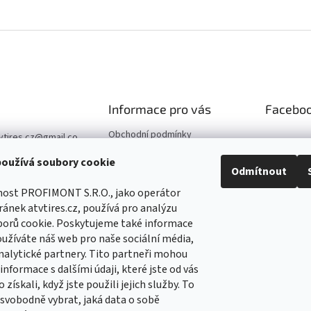
Informace pro vás
Facebo
Obchodní podmínky
vtires.cz
@
gmail.co
Podmínky ochrany osobních
oužívá soubory cookie
údajů
Odmítnout
07 364 647
Kontaktní údaje
//www.facebook.co
nost PROFIMONT S.R.O., jako operátor
Reklamace
Tirescz-109291744
ánek atvtires.cz, používá pro analýzu
5
borů cookie. Poskytujeme také informace
//www.facebook.co
oužíváte náš web pro naše sociální média,
Tirescz-109291744
nalytické partnery. Tito partneři mohou
5
nformace s dalšími údaji, které jste od vás
 získali, když jste použili jejich služby. To
vobodně vybrat, jaká data o sobě