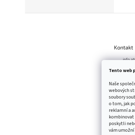
Z
á
p
a
t
Kontakt
í
info.at
m
Tento web p
+421 9
https:
Naše společ
m/ATV
webových str
99039
soubory sou
https:
o tom, jak p
m/ATV
reklamní a a
99039
kombinovat i
poskytli nebo
vám umožní s