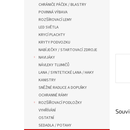
n
CHRÁNIČE PÁČEK / BLASTRY
e
POVINNÁ VÝBAVA
l
ROZŠÍROVACÍ LEMY
LED SVĚTLA
KRYCÍ PLACHTY
KRYTY PODVOZKU
NABÍJEČKY / STARTOVACÍ ZDROJE
NAVIJÁKY
NÁVLEKY TLUMIČŮ
LANA / SYNTETICKÉ LANA / HAKY
KANISTRY
SNĚŽNÉ RADLICE A DOPLŇKY
OCHRANNÉ RÁMY
ROZŠÍŘOVACÍ PODLOŽKY
VYHŘÍVÁNÍ
Souvi
OSTATNÍ
SEDADLA / POTAHY