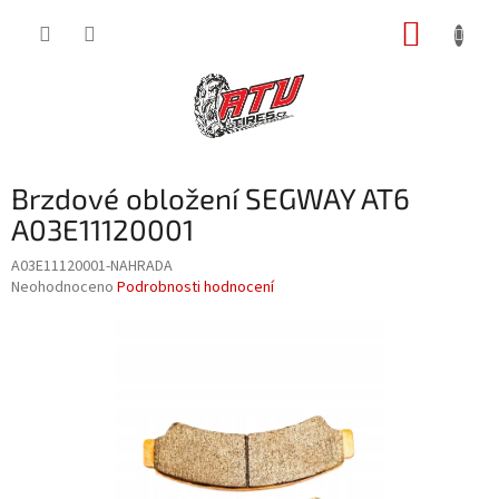
Přejít
NÁKUP
na
obsah
KOŠÍK
Brzdové obložení SEGWAY AT6
A03E11120001
A03E11120001-NAHRADA
Průměrné
Neohodnoceno
Podrobnosti hodnocení
hodnocení
produktu
je
0,0
z
5
hvězdiček.