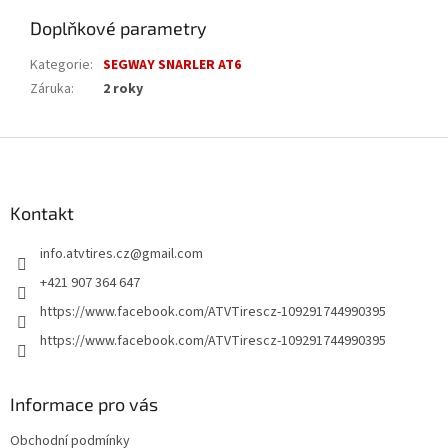
Doplňkové parametry
Kategorie
:
SEGWAY SNARLER AT6
Záruka
:
2 roky
Z
á
p
a
Kontakt
t
info.atvtires.cz
@
gmail.com
í
+421 907 364 647
https://www.facebook.com/ATVTirescz-109291744990395
https://www.facebook.com/ATVTirescz-109291744990395
Informace pro vás
Obchodní podmínky