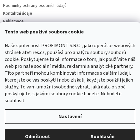
Podmínky ochrany osobních údajů
Kontaktní údaje
Reklamace
Tento web používá soubory cookie
Facebook
Naše společnost PROFIMONT S.R.O., jako operátor webových
stránek atvtires.cz, používá pro analýzu soubory souborů
cookie. Poskytujeme také informace o tom, jak používáte náš
web pro naše sociální média, reklamní a analytické partnery.
Tito partneři mohou kombinovat informace s dalšími údaji,
které jste od vás poskytli nebo získali, když jste použili jejich
služby. To vám umožní svobodně vybrat, jaká data o sobě
poskytujete, s jakými soubory cookie budete. Nebudete
souhlasit.
Vytvořil Shoptet
Nastavení
Copyright 2026
ATVTIRES.CZ
. Všechna práva vyhrazena.
Upravit
Odmítnout
Souhlasím
nastavení cookies