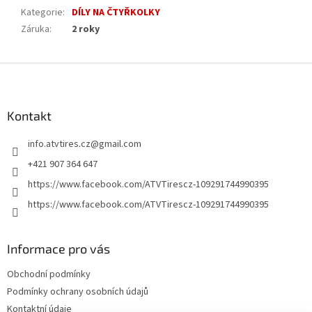
Kategorie
:
DÍLY NA ČTYŘKOLKY
Záruka
:
2 roky
Z
á
p
a
Kontakt
t
info.atvtires.cz
@
gmail.com
í
+421 907 364 647
https://www.facebook.com/ATVTirescz-109291744990395
https://www.facebook.com/ATVTirescz-109291744990395
Informace pro vás
Obchodní podmínky
Podmínky ochrany osobních údajů
Kontaktní údaje