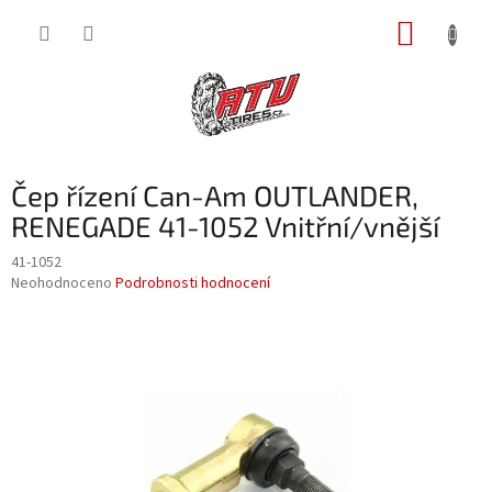
Přejít
NÁKUP
na
obsah
KOŠÍK
Čep řízení Can-Am OUTLANDER,
RENEGADE 41-1052 Vnitřní/vnější
41-1052
Průměrné
Neohodnoceno
Podrobnosti hodnocení
hodnocení
produktu
je
0,0
z
5
hvězdiček.