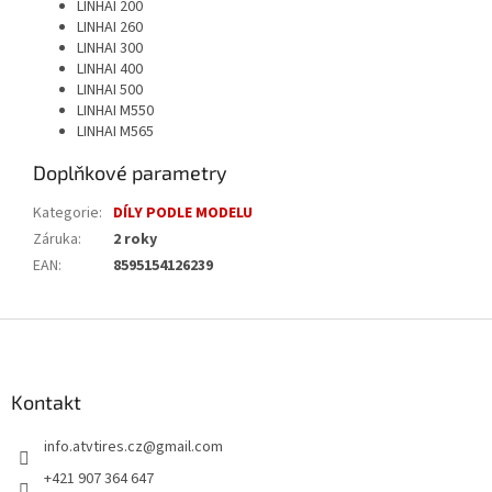
LINHAI 200
LINHAI 260
LINHAI 300
LINHAI 400
LINHAI 500
LINHAI M550
LINHAI M565
Doplňkové parametry
Kategorie
:
DÍLY PODLE MODELU
Záruka
:
2 roky
EAN
:
8595154126239
Z
á
p
a
Kontakt
t
info.atvtires.cz
@
gmail.com
í
+421 907 364 647