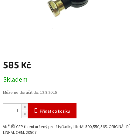
585 Kč
Měrná
Skladem
cena:
Můžeme doručit do:
12.8.2026
Přidat do košíku
VNĚJŠÍ ČEP řízení určený pro čtyřkolky LINHAI 500,550,565. ORIGINÁL DÍL
LINHAI. OEM: 20507