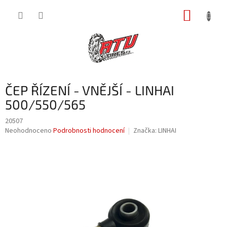
Přejít
NÁKUP
na
obsah
KOŠÍK
ČEP ŘÍZENÍ - VNĚJŠÍ - LINHAI
500/550/565
20507
Průměrné
Neohodnoceno
Podrobnosti hodnocení
Značka:
LINHAI
hodnocení
produktu
je
0,0
z
5
hvězdiček.