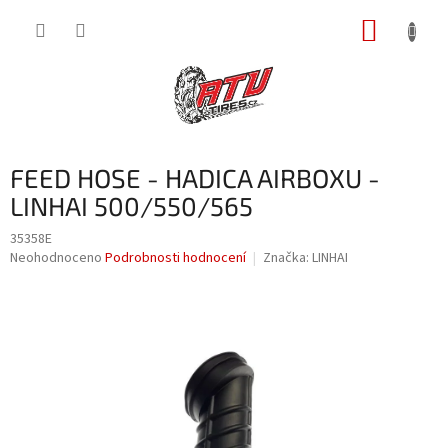
Přejít
NÁKUP
na
obsah
KOŠÍK
FEED HOSE - HADICA AIRBOXU -
LINHAI 500/550/565
35358E
Průměrné
Neohodnoceno
Podrobnosti hodnocení
Značka:
LINHAI
hodnocení
produktu
je
0,0
z
5
hvězdiček.