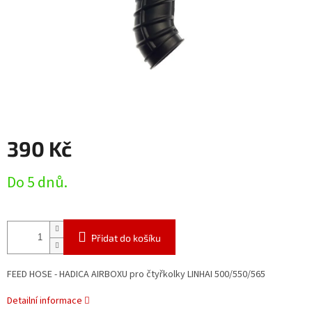
390 Kč
Měrná
Do 5 dnů.
cena:
Přidat do košíku
FEED HOSE - HADICA AIRBOXU pro čtyřkolky LINHAI 500/550/565
Detailní informace