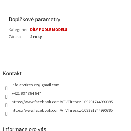
Doplňkové parametry
Kategorie
:
DÍLY PODLE MODELU
Záruka
:
2 roky
Z
á
p
a
Kontakt
t
info.atvtires.cz
@
gmail.com
í
+421 907 364 647
https://www.facebook.com/ATVTirescz-109291744990395
https://www.facebook.com/ATVTirescz-109291744990395
Informace pro vás