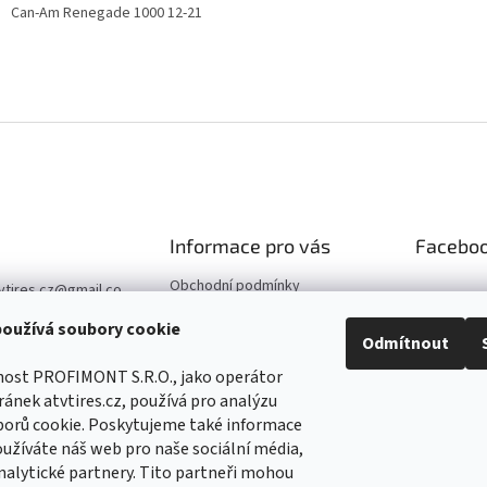
Can-Am Renegade 1000 12-21
Informace pro vás
Facebo
Obchodní podmínky
vtires.cz
@
gmail.co
Podmínky ochrany osobních
oužívá soubory cookie
údajů
Odmítnout
07 364 647
Kontaktní údaje
//www.facebook.co
nost PROFIMONT S.R.O., jako operátor
Reklamace
Tirescz-109291744
ánek atvtires.cz, používá pro analýzu
5
borů cookie. Poskytujeme také informace
//www.facebook.co
oužíváte náš web pro naše sociální média,
Tirescz-109291744
nalytické partnery. Tito partneři mohou