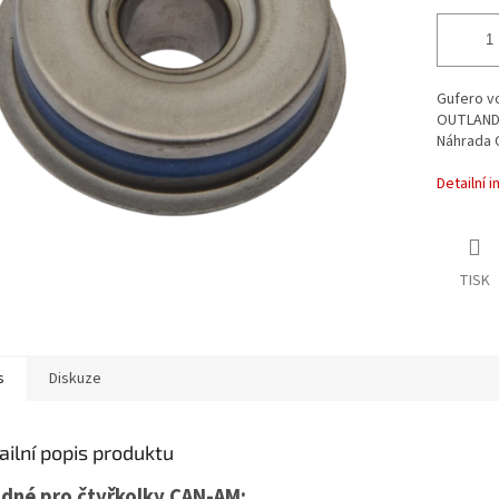
Gufero v
OUTLANDE
Náhrada 
Detailní 
TISK
s
Diskuze
ailní popis produktu
dné pro čtyřkolky CAN-AM: