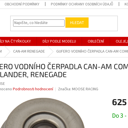
OBCHODNÍ PODMÍNKY
PODMÍNKY OCHRANY OSOBNÍCH ÚDAJŮ
K
HLEDAT
ÍLY NA ČTYŘKOLKY
DÍLY PODLE MODELU
OBLEČENÍ
OLEJE,
M
CAN-AM RENEGADE
GUFERO VODNÍHO ČERPADLA CAN-AM COM
ERO VODNÍHO ČERPADLA CAN-AM CO
LANDER, RENEGADE
MSE
né
noceno
Podrobnosti hodnocení
Značka:
MOOSE RACING
ní
625
u
Měrná
Do 3 -
cena:
ek.