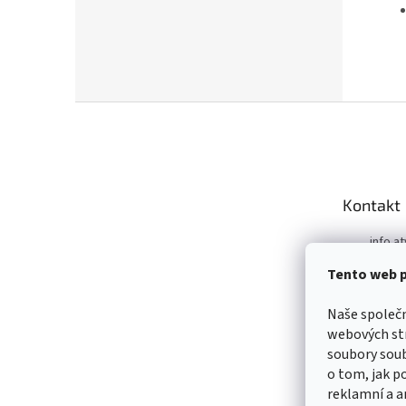
Z
á
p
a
t
Kontakt
í
info.at
m
Tento web p
+421 9
https:
Naše společ
m/ATV
webových str
99039
soubory sou
https:
o tom, jak p
m/ATV
reklamní a a