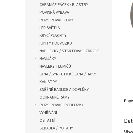
n
CHRÁNIČE PÁČEK / BLASTRY
e
POVINNÁ VÝBAVA
l
ROZŠÍROVACÍ LEMY
LED SVĚTLA
KRYCÍ PLACHTY
KRYTY PODVOZKU
NABÍJEČKY / STARTOVACÍ ZDROJE
NAVIJÁKY
NÁVLEKY TLUMIČŮ
LANA / SYNTETICKÉ LANA / HAKY
KANISTRY
SNĚŽNÉ RADLICE A DOPLŇKY
OCHRANNÉ RÁMY
Popi
ROZŠÍŘOVACÍ PODLOŽKY
VYHŘÍVÁNÍ
Det
OSTATNÍ
SEDADLA / POTAHY
Vho