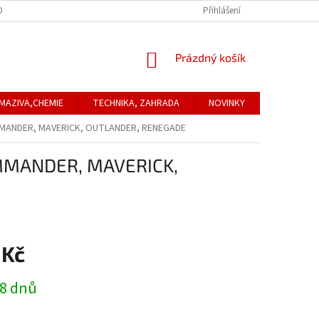
ONTAKTNÍ ÚDAJE
REKLAMACE
Přihlášení
NÁKUPNÍ
Prázdný košík
KOŠÍK
MAZIVA,CHEMIE
TECHNIKA, ZAHRADA
NOVINKY
Obchodní
MANDER, MAVERICK, OUTLANDER, RENEGADE
MMANDER, MAVERICK,
 Kč
 8 dnů