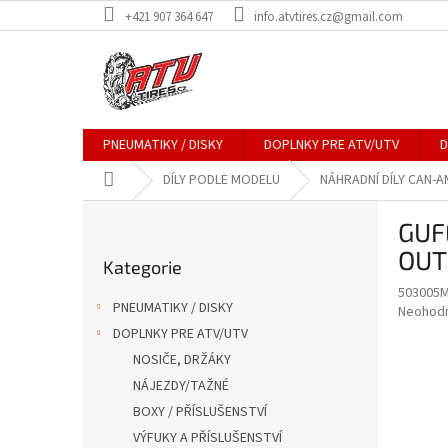
Přejít
+421 907 364 647
info.atvtires.cz@gmail.com
na
obsah
PNEUMATIKY / DISKY
DOPLNKY PRE ATV/UTV
D
Domů
DÍLY PODLE MODELU
NÁHRADNÍ DÍLY CAN-A
P
GUF
o
Přeskočit
s
OUT
Kategorie
kategorie
t
503005
r
PNEUMATIKY / DISKY
Průměr
Neohod
a
hodnoce
DOPLNKY PRE ATV/UTV
n
produkt
NOSIČE, DRŽÁKY
n
je
í
NÁJEZDY/TAŽNÉ
0,0
z
p
BOXY / PŘÍSLUŠENSTVÍ
5
a
VÝFUKY A PŘÍSLUŠENSTVÍ
hvězdič