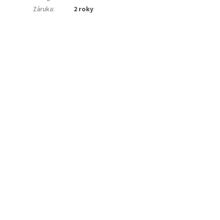
Záruka
:
2 roky