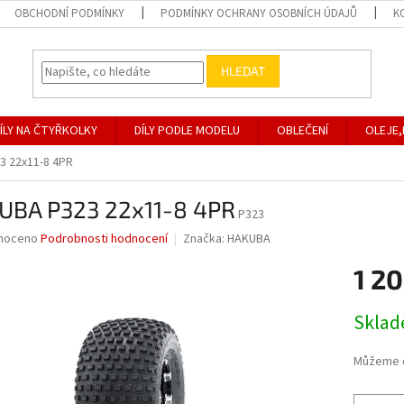
OBCHODNÍ PODMÍNKY
PODMÍNKY OCHRANY OSOBNÍCH ÚDAJŮ
K
HLEDAT
ÍLY NA ČTYŘKOLKY
DÍLY PODLE MODELU
OBLEČENÍ
OLEJE,
3 22x11-8 4PR
UBA P323 22x11-8 4PR
P323
né
noceno
Podrobnosti hodnocení
Značka:
HAKUBA
ní
1 20
u
Měrná
Skla
cena:
ek.
Můžeme d