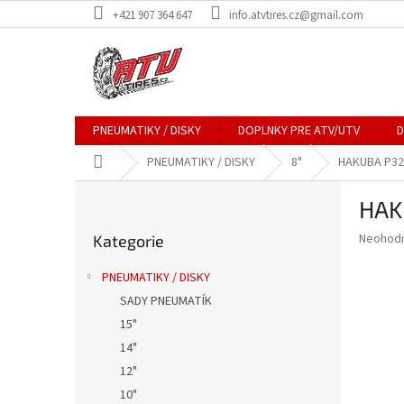
Přejít
+421 907 364 647
info.atvtires.cz@gmail.com
na
obsah
PNEUMATIKY / DISKY
DOPLNKY PRE ATV/UTV
D
Domů
PNEUMATIKY / DISKY
8"
HAKUBA P32
P
HAK
o
Přeskočit
s
Průměr
Neohod
Kategorie
kategorie
t
hodnoce
r
produkt
PNEUMATIKY / DISKY
a
je
SADY PNEUMATÍK
0,0
n
z
15"
n
5
í
14"
hvězdič
p
12"
a
10"