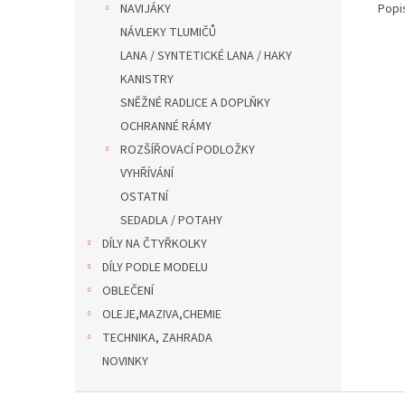
Popi
NAVIJÁKY
NÁVLEKY TLUMIČŮ
LANA / SYNTETICKÉ LANA / HAKY
KANISTRY
SNĚŽNÉ RADLICE A DOPLŇKY
OCHRANNÉ RÁMY
ROZŠÍŘOVACÍ PODLOŽKY
VYHŘÍVÁNÍ
OSTATNÍ
SEDADLA / POTAHY
DÍLY NA ČTYŘKOLKY
DÍLY PODLE MODELU
OBLEČENÍ
OLEJE,MAZIVA,CHEMIE
TECHNIKA, ZAHRADA
NOVINKY
Z