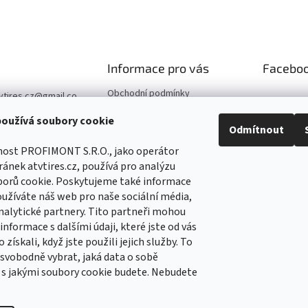
Informace pro vás
Facebo
Obchodní podmínky
vtires.cz
@
gmail.co
Podmínky ochrany osobních
oužívá soubory cookie
údajů
07 364 647
Odmítnout
Kontaktní údaje
//www.facebook.co
nost PROFIMONT S.R.O., jako operátor
Reklamace
Tirescz-109291744
ánek atvtires.cz, používá pro analýzu
5
borů cookie. Poskytujeme také informace
//www.facebook.co
oužíváte náš web pro naše sociální média,
Tirescz-109291744
nalytické partnery. Tito partneři mohou
5
nformace s dalšími údaji, které jste od vás
 získali, když jste použili jejich služby. To
vobodně vybrat, jaká data o sobě
 s jakými soubory cookie budete. Nebudete