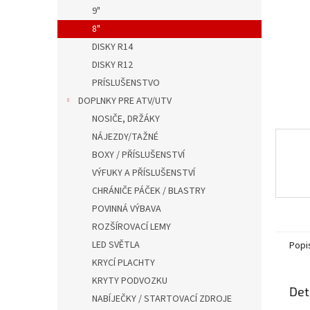
n
9"
e
8"
l
DISKY R14
DISKY R12
PRÍSLUŠENSTVO
DOPLNKY PRE ATV/UTV
NOSIČE, DRŽÁKY
NÁJEZDY/TAŽNÉ
BOXY / PŘÍSLUŠENSTVÍ
VÝFUKY A PŘÍSLUŠENSTVÍ
CHRÁNIČE PÁČEK / BLASTRY
POVINNÁ VÝBAVA
ROZŠÍROVACÍ LEMY
LED SVĚTLA
Popi
KRYCÍ PLACHTY
KRYTY PODVOZKU
Det
NABÍJEČKY / STARTOVACÍ ZDROJE