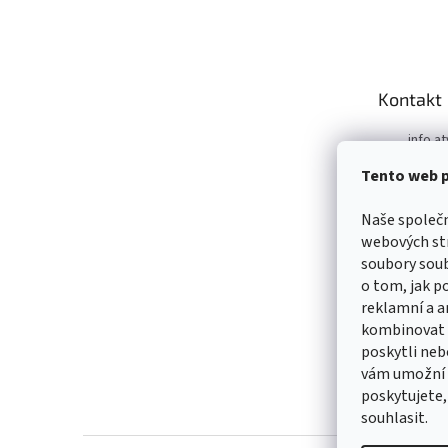
á
p
a
t
Kontakt
í
info.at
m
Tento web p
+421 9
https:
Naše společ
m/ATV
webových str
99039
soubory sou
https:
o tom, jak p
m/ATV
reklamní a a
99039
kombinovat i
poskytli nebo
vám umožní s
poskytujete,
souhlasit.