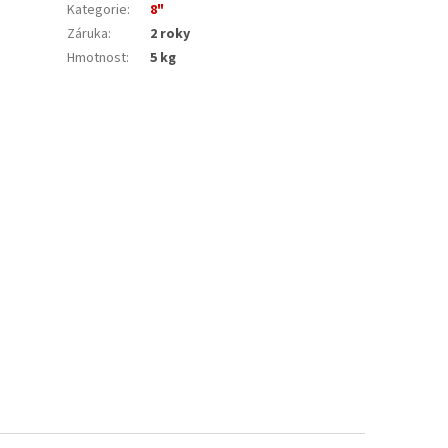
Kategorie
:
8"
Záruka
:
2 roky
Hmotnost
:
5 kg