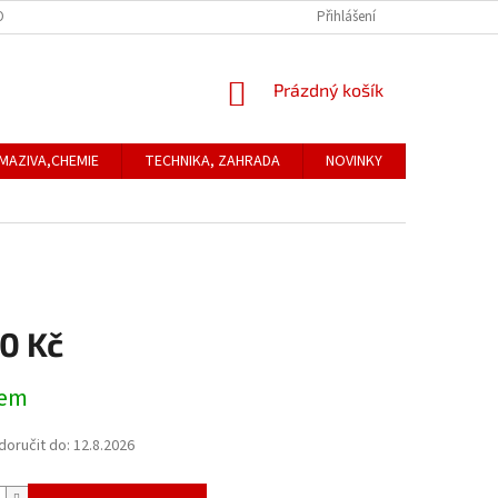
ONTAKTNÍ ÚDAJE
REKLAMACE
Přihlášení
NÁKUPNÍ
Prázdný košík
KOŠÍK
MAZIVA,CHEMIE
TECHNIKA, ZAHRADA
NOVINKY
Obchodní
0 Kč
dem
oručit do:
12.8.2026