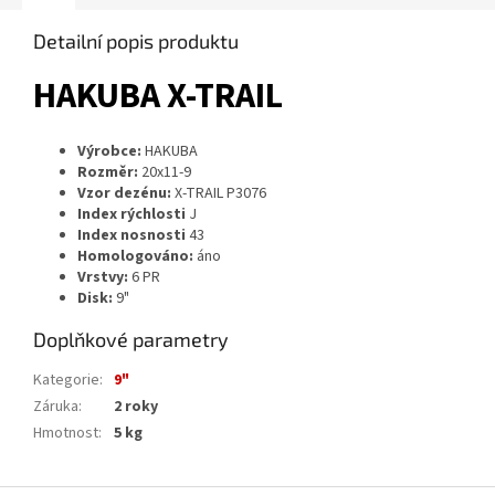
Detailní popis produktu
HAKUBA X-TRAIL
Výrobce:
HAKUBA
Rozměr:
20x11-9
Vzor dezénu:
X-TRAIL P3076
Index rýchlosti
J
Index nosnosti
43
Homologováno:
áno
Vrstvy:
6 PR
Disk:
9"
Doplňkové parametry
Kategorie
:
9"
Záruka
:
2 roky
Hmotnost
:
5 kg