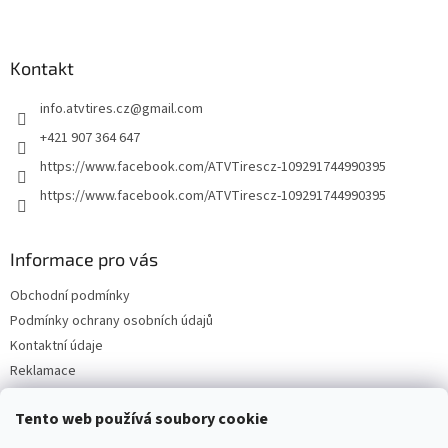
Z
á
p
a
Kontakt
t
info.atvtires.cz
@
gmail.com
í
+421 907 364 647
https://www.facebook.com/ATVTirescz-109291744990395
https://www.facebook.com/ATVTirescz-109291744990395
Informace pro vás
Obchodní podmínky
Podmínky ochrany osobních údajů
Kontaktní údaje
Reklamace
Tento web používá soubory cookie
Facebook