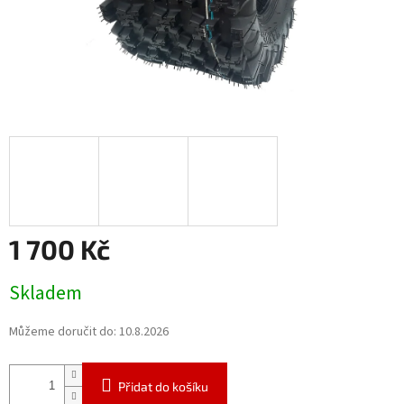
1 700 Kč
Měrná
Skladem
cena:
Můžeme doručit do:
10.8.2026
Přidat do košíku