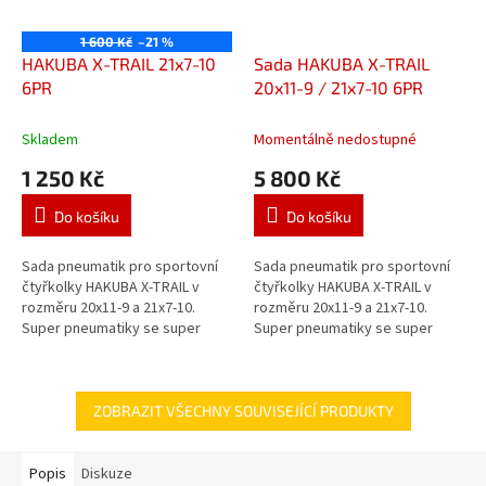
1 600 Kč
–21 %
HAKUBA X-TRAIL 21x7-10
Sada HAKUBA X-TRAIL
6PR
20x11-9 / 21x7-10 6PR
Skladem
Momentálně nedostupné
1 250 Kč
5 800 Kč
Do košíku
Do košíku
Sada pneumatik pro sportovní
Sada pneumatik pro sportovní
čtyřkolky HAKUBA X-TRAIL v
čtyřkolky HAKUBA X-TRAIL v
rozměru 20x11-9 a 21x7-10.
rozměru 20x11-9 a 21x7-10.
Super pneumatiky se super
Super pneumatiky se super
záběrem v každém terénu!
záběrem v každém terénu!
Výška dezénu 14 až 16 mm!
Výška dezénu 14 až 16 mm!
Podobné...
Podobné...
ZOBRAZIT VŠECHNY SOUVISEJÍCÍ PRODUKTY
Popis
Diskuze