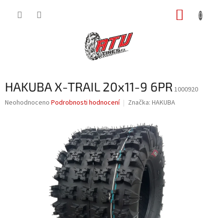
Přejít
NÁKUP
na
obsah
KOŠÍK
HAKUBA X-TRAIL 20x11-9 6PR
1000920
Průměrné
Neohodnoceno
Podrobnosti hodnocení
Značka:
HAKUBA
hodnocení
produktu
je
0,0
z
5
hvězdiček.