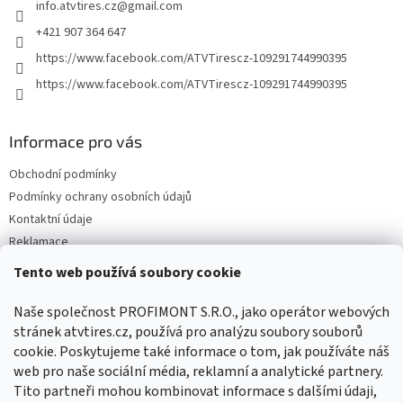
info.atvtires.cz
@
gmail.com
í
+421 907 364 647
https://www.facebook.com/ATVTirescz-109291744990395
https://www.facebook.com/ATVTirescz-109291744990395
Informace pro vás
Obchodní podmínky
Podmínky ochrany osobních údajů
Kontaktní údaje
Reklamace
Tento web používá soubory cookie
Facebook
Naše společnost PROFIMONT S.R.O., jako operátor webových
stránek atvtires.cz, používá pro analýzu soubory souborů
cookie. Poskytujeme také informace o tom, jak používáte náš
web pro naše sociální média, reklamní a analytické partnery.
Tito partneři mohou kombinovat informace s dalšími údaji,