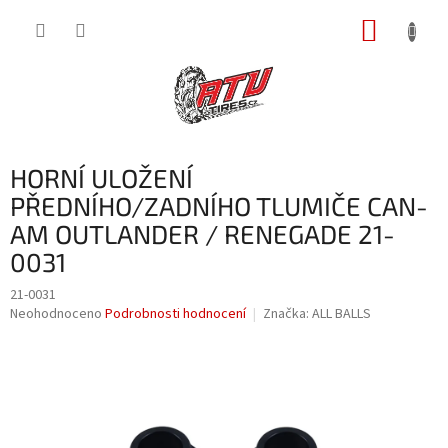
Přejít
NÁKUP
na
obsah
KOŠÍK
HORNÍ ULOŽENÍ
PŘEDNÍHO/ZADNÍHO TLUMIČE CAN-
AM OUTLANDER / RENEGADE 21-
0031
21-0031
Průměrné
Neohodnoceno
Podrobnosti hodnocení
Značka:
ALL BALLS
hodnocení
produktu
je
0,0
z
5
hvězdiček.