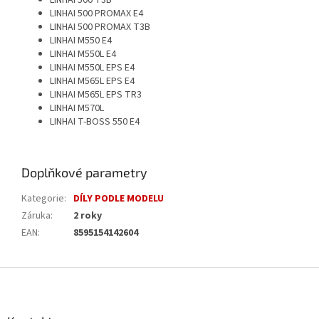
LINHAI 500 T3B
LINHAI 500 PROMAX E4
LINHAI 500 PROMAX T3B
LINHAI M550 E4
LINHAI M550L E4
LINHAI M550L EPS E4
LINHAI M565L EPS E4
LINHAI M565L EPS TR3
LINHAI M570L
LINHAI T-BOSS 550 E4
Doplňkové parametry
Kategorie
:
DÍLY PODLE MODELU
Záruka
:
2 roky
EAN
:
8595154142604
Z
á
p