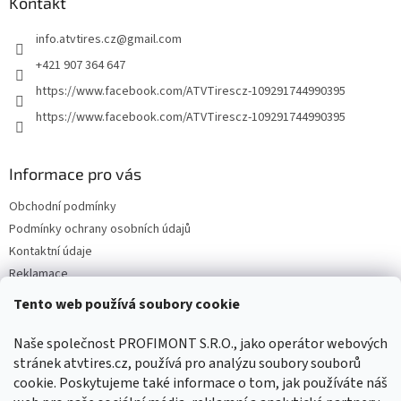
a
Kontakt
t
info.atvtires.cz
@
gmail.com
í
+421 907 364 647
https://www.facebook.com/ATVTirescz-109291744990395
https://www.facebook.com/ATVTirescz-109291744990395
Informace pro vás
Obchodní podmínky
Podmínky ochrany osobních údajů
Kontaktní údaje
Reklamace
Tento web používá soubory cookie
Facebook
Naše společnost PROFIMONT S.R.O., jako operátor webových
stránek atvtires.cz, používá pro analýzu soubory souborů
cookie. Poskytujeme také informace o tom, jak používáte náš