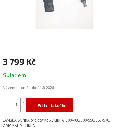
3 799 Kč
Měrná
Skladem
cena:
Můžeme doručit do:
11.8.2026
Přidat do košíku
LAMBDA SONDA pro čtyřkolky LINHAI 300/400/500/550/565/570.
ORIGINÁL DÍL LINHAI