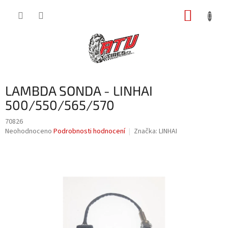
Přejít
NÁKUP
na
obsah
KOŠÍK
LAMBDA SONDA - LINHAI
500/550/565/570
70826
Průměrné
Neohodnoceno
Podrobnosti hodnocení
Značka:
LINHAI
hodnocení
produktu
je
0,0
z
5
hvězdiček.