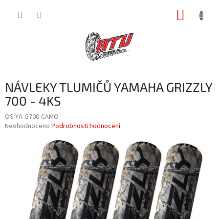
Přejít
NÁKUP
na
obsah
KOŠÍK
NÁVLEKY TLUMIČŮ YAMAHA GRIZZLY
700 - 4KS
OS-YA-G700-CAMO
Průměrné
Neohodnoceno
Podrobnosti hodnocení
hodnocení
produktu
je
0,0
z
5
hvězdiček.