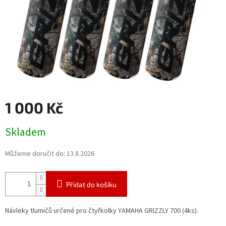
1 000 Kč
Měrná
Skladem
cena:
Můžeme doručit do:
13.8.2026
Přidat do košíku
Návleky tlumičů určené pro čtyřkolky YAMAHA GRIZZLY 700 (4ks).