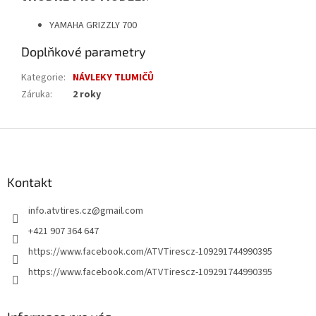
YAMAHA GRIZZLY 700
Doplňkové parametry
Kategorie
:
NÁVLEKY TLUMIČŮ
Záruka
:
2 roky
Z
á
p
a
Kontakt
t
info.atvtires.cz
@
gmail.com
í
+421 907 364 647
https://www.facebook.com/ATVTirescz-109291744990395
https://www.facebook.com/ATVTirescz-109291744990395