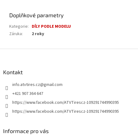
Doplňkové parametry
Kategorie
:
DÍLY PODLE MODELU
Záruka
:
2 roky
Z
á
p
a
Kontakt
t
info.atvtires.cz
@
gmail.com
í
+421 907 364 647
https://www.facebook.com/ATVTirescz-109291744990395
https://www.facebook.com/ATVTirescz-109291744990395
Informace pro vás