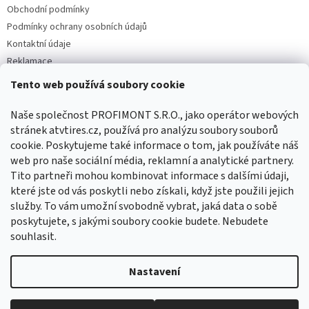
Obchodní podmínky
Podmínky ochrany osobních údajů
Kontaktní údaje
Reklamace
Tento web používá soubory cookie
Facebook
Naše společnost PROFIMONT S.R.O., jako operátor webových
stránek atvtires.cz, používá pro analýzu soubory souborů
cookie. Poskytujeme také informace o tom, jak používáte náš
web pro naše sociální média, reklamní a analytické partnery.
Tito partneři mohou kombinovat informace s dalšími údaji,
které jste od vás poskytli nebo získali, když jste použili jejich
služby. To vám umožní svobodně vybrat, jaká data o sobě
poskytujete, s jakými soubory cookie budete. Nebudete
souhlasit.
Vytvořil Shoptet
Nastavení
Copyright 2026
ATVTIRES.CZ
. Všechna práva vyhrazena.
Upravit