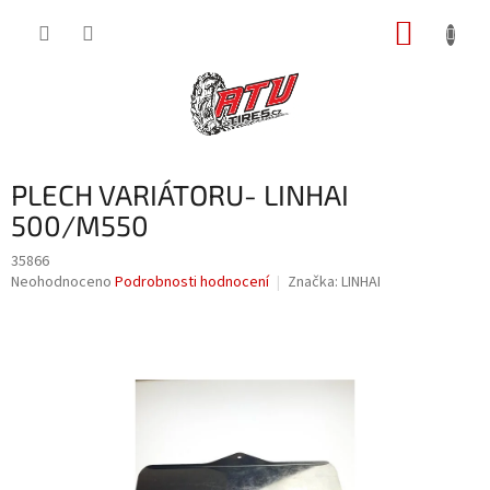
Přejít
NÁKUP
na
obsah
KOŠÍK
PLECH VARIÁTORU- LINHAI
500/M550
35866
Průměrné
Neohodnoceno
Podrobnosti hodnocení
Značka:
LINHAI
hodnocení
produktu
je
0,0
z
5
hvězdiček.