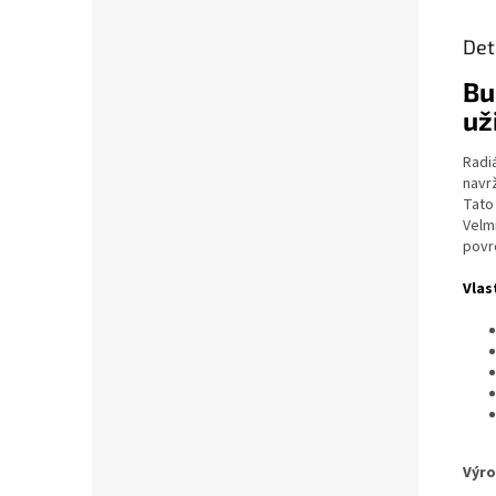
Det
Bu
už
Radi
navr
Tato
Velm
povr
Vlas
Výr