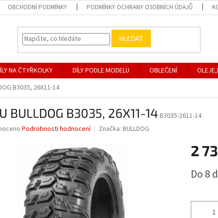
OBCHODNÍ PODMÍNKY
PODMÍNKY OCHRANY OSOBNÍCH ÚDAJŮ
K
HLEDAT
ÍLY NA ČTYŘKOLKY
DÍLY PODLE MODELU
OBLEČENÍ
OLEJE,
DOG B3035, 26X11-14
U BULLDOG B3035, 26X11-14
B3035-2611-14
né
noceno
Podrobnosti hodnocení
Značka:
BULLDOG
ní
2 73
u
Měrná
Do 8 
cena:
ek.