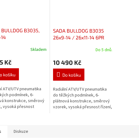
 BULLDOG B3035,
SADA BULLDOG B3035
-14
26x9-14 / 26x11-14 6PR
Skladem
Do 5 dnů.
5 Kč
10 490 Kč
o košíku
Do košíku
ní ATV/UTV pneumatika
Radiální ATV/UTV pneumatika
kých podmínek, 6-
do těžkých podmínek, 6-
vá konstrukce, směrový
plátnová konstrukce, směrový
, vysoká přesnost
vzorek, vysoká přesnost řízení,
 stabilní při vysokých
stabilní při vysokých
stech, předvídatelné
rychlostech, předvídatelné
 při...
chování při...
s
Diskuze