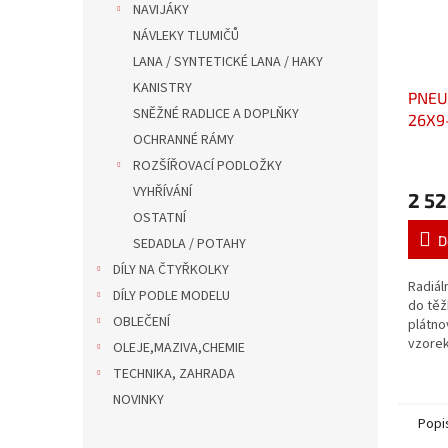
NAVIJÁKY
NÁVLEKY TLUMIČŮ
LANA / SYNTETICKÉ LANA / HAKY
KANISTRY
PNEU
SNĚŽNÉ RADLICE A DOPLŇKY
26X9
OCHRANNÉ RÁMY
ROZŠÍŘOVACÍ PODLOŽKY
VYHŘÍVÁNÍ
2 52
OSTATNÍ
D
SEDADLA / POTAHY
DÍLY NA ČTYŘKOLKY
Radiál
DÍLY PODLE MODELU
do těž
OBLEČENÍ
plátno
vzorek
OLEJE,MAZIVA,CHEMIE
řízení,
TECHNIKA, ZAHRADA
rychlo
NOVINKY
chování
Popi