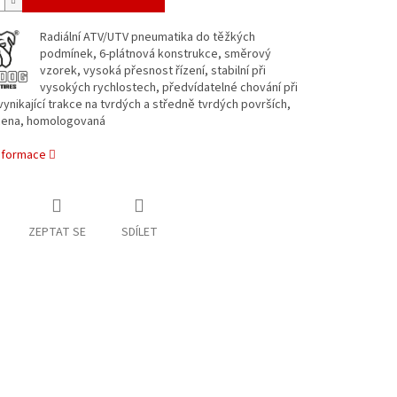
Radiální ATV/UTV pneumatika do těžkých
podmínek, 6-plátnová konstrukce, směrový
vzorek, vysoká přesnost řízení, stabilní při
vysokých rychlostech, předvídatelné chování při
vynikající trakce na tvrdých a středně tvrdých površích,
 cena, homologovaná
informace
ZEPTAT SE
SDÍLET