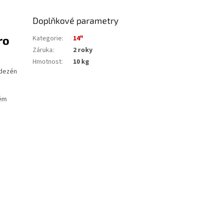
Doplňkové parametry
ro
Kategorie
:
14"
Záruka
:
2 roky
Hmotnost
:
10 kg
 dezén
tém