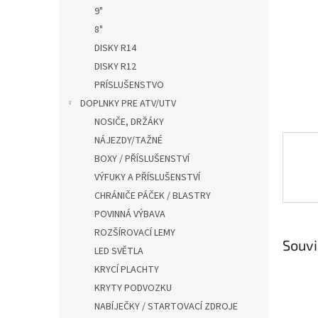
n
9"
e
8"
l
DISKY R14
DISKY R12
PRÍSLUŠENSTVO
DOPLNKY PRE ATV/UTV
NOSIČE, DRŽÁKY
NÁJEZDY/TAŽNÉ
BOXY / PŘÍSLUŠENSTVÍ
VÝFUKY A PŘÍSLUŠENSTVÍ
CHRÁNIČE PÁČEK / BLASTRY
POVINNÁ VÝBAVA
ROZŠÍROVACÍ LEMY
Souvi
LED SVĚTLA
KRYCÍ PLACHTY
KRYTY PODVOZKU
NABÍJEČKY / STARTOVACÍ ZDROJE