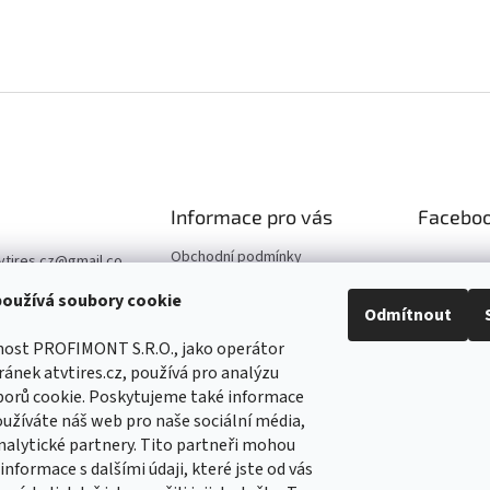
Informace pro vás
Facebo
Obchodní podmínky
vtires.cz
@
gmail.co
Podmínky ochrany osobních
oužívá soubory cookie
údajů
Odmítnout
07 364 647
Kontaktní údaje
//www.facebook.co
nost PROFIMONT S.R.O., jako operátor
Reklamace
Tirescz-109291744
ánek atvtires.cz, používá pro analýzu
5
borů cookie. Poskytujeme také informace
//www.facebook.co
oužíváte náš web pro naše sociální média,
Tirescz-109291744
nalytické partnery. Tito partneři mohou
5
nformace s dalšími údaji, které jste od vás