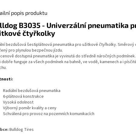
ailní popis produktu
lldog B3035 - Univerzální pneumatika p
itkové čtyřkolky
ální bezdušová šestiplátnová pneumatika pro užitkové čtyřkolky. Směrový
žený pro plynulou bezpečnou jízdu.
 cenově dostupná pneumatika je vyvinutá do středně náročných podmínek.
i dobře funguje za všech podmínek na bahně, ve vodě, kamenech a i písči
chu.
tnost
i:
Radiální bezdušová pneumatika
6-plátnová konstrukce
Vysoká odolnost
Výborný poměr kvality a ceny
Schválená pro provoz na pozemních komunikacích
obce:
Bulldog Tires