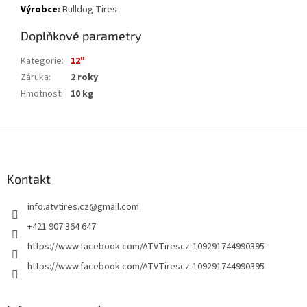
Výrobce
:
Bulldog Tires
Doplňkové parametry
Kategorie
:
12"
Záruka
:
2 roky
Hmotnost
:
10 kg
Z
á
p
a
Kontakt
t
info.atvtires.cz
@
gmail.com
í
+421 907 364 647
https://www.facebook.com/ATVTirescz-109291744990395
https://www.facebook.com/ATVTirescz-109291744990395