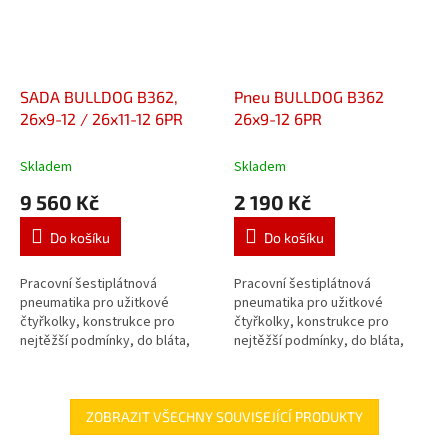
SADA BULLDOG B362,
Pneu BULLDOG B362
26x9-12 / 26x11-12 6PR
26x9-12 6PR
Skladem
Skladem
9 560 Kč
2 190 Kč
Do košíku
Do košíku
Pracovní šestiplátnová
Pracovní šestiplátnová
pneumatika pro užitkové
pneumatika pro užitkové
čtyřkolky, konstrukce pro
čtyřkolky, konstrukce pro
nejtěžší podmínky, do bláta,
nejtěžší podmínky, do bláta,
sněhu a písku, radiální
sněhu a písku, radiální
konstrukce, snadná
konstrukce, snadná
ovladatelnost, vysoká
ovladatelnost, vysoká
odolnost...
odolnost...
ZOBRAZIT VŠECHNY SOUVISEJÍCÍ PRODUKTY