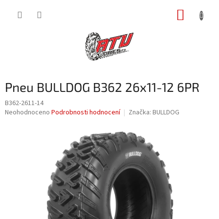
Přejít
NÁKUP
na
obsah
KOŠÍK
Pneu BULLDOG B362 26x11-12 6PR
B362-2611-14
Průměrné
Neohodnoceno
Podrobnosti hodnocení
Značka:
BULLDOG
hodnocení
produktu
je
0,0
z
5
hvězdiček.