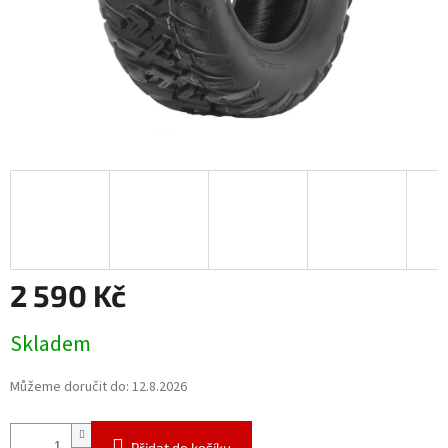
2 590 Kč
Měrná
Skladem
cena:
Můžeme doručit do:
12.8.2026
Přidat do košíku