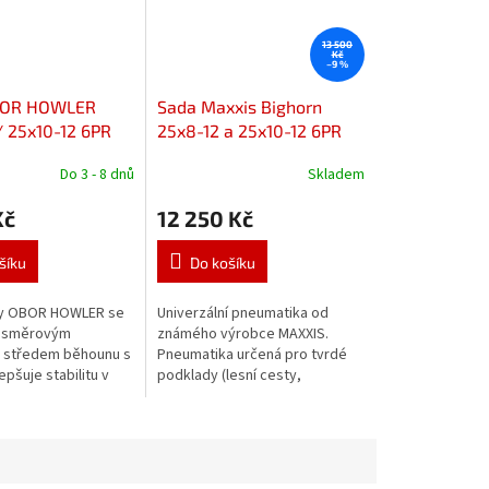
13 500
Kč
–9 %
BOR HOWLER
Sada Maxxis Bighorn
/ 25x10-12 6PR
25x8-12 a 25x10-12 6PR
Do 3 - 8 dnů
Skladem
Průměrné
hodnocení
Kč
12 250 Kč
produktu
je
3,4
šíku
Do košíku
z
5
y OBOR HOWLER se
Univerzální pneumatika od
hvězdiček.
nesměrovým
známého výrobce MAXXIS.
 středem běhounu s
Pneumatika určená pro tvrdé
epšuje stabilitu v
podklady (lesní cesty,
 a snižuje námahu při
štěrkoviště) ale i do těžkého
rbolatém a rozrytém
terénu! Vzor dezénu pomáhá
se pneumatice...