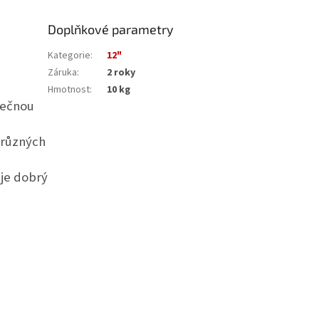
Doplňkové parametry
Kategorie
:
12"
Záruka
:
2 roky
Hmotnost
:
10 kg
mečnou
 různých
je dobrý