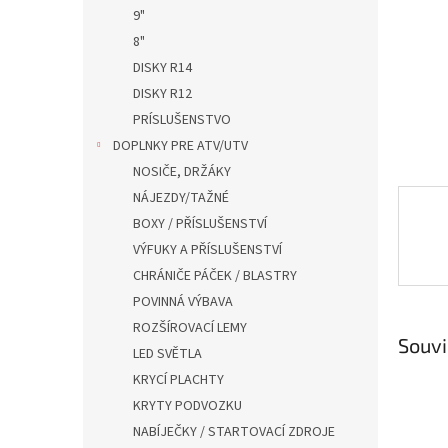
n
9"
e
8"
l
DISKY R14
DISKY R12
PRÍSLUŠENSTVO
DOPLNKY PRE ATV/UTV
NOSIČE, DRŽÁKY
NÁJEZDY/TAŽNÉ
BOXY / PŘÍSLUŠENSTVÍ
VÝFUKY A PŘÍSLUŠENSTVÍ
CHRÁNIČE PÁČEK / BLASTRY
POVINNÁ VÝBAVA
ROZŠÍROVACÍ LEMY
Souvi
LED SVĚTLA
KRYCÍ PLACHTY
KRYTY PODVOZKU
NABÍJEČKY / STARTOVACÍ ZDROJE