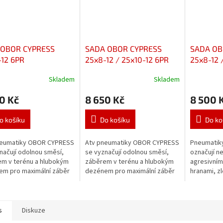
 OBOR CYPRESS
SADA OBOR CYPRESS
SADA O
-12 6PR
25x8-12 / 25x10-12 6PR
25x8-12 
Skladem
Skladem
0 Kč
8 650 Kč
8 500 
o košíku
Do košíku
Do ko
neumatiky OBOR CYPRESS
Atv pneumatiky OBOR CYPRESS
Pneumatik
načují odolnou směsí,
se vyznačují odolnou směsí,
označují 
m v terénu a hlubokým
záběrem v terénu a hlubokým
agresivním
m pro maximální záběr
dezénem pro maximální záběr
hranami, zl
nu.
v terénu. Sada pneumatik
přímé linii
obsahuje: 2ks přední, 2ks
řízení v h
zadní...
terénu....
s
Diskuze