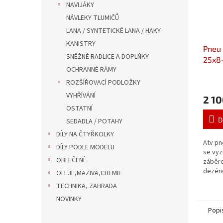
NAVIJÁKY
NÁVLEKY TLUMIČŮ
LANA / SYNTETICKÉ LANA / HAKY
KANISTRY
Pneu
SNĚŽNÉ RADLICE A DOPLŇKY
25x8
OCHRANNÉ RÁMY
ROZŠÍŘOVACÍ PODLOŽKY
VYHŘÍVÁNÍ
2 10
OSTATNÍ
D
SEDADLA / POTAHY
DÍLY NA ČTYŘKOLKY
Atv p
DÍLY PODLE MODELU
se vyz
OBLEČENÍ
záběre
dezéne
OLEJE,MAZIVA,CHEMIE
v teré
TECHNIKA, ZAHRADA
NOVINKY
Popi