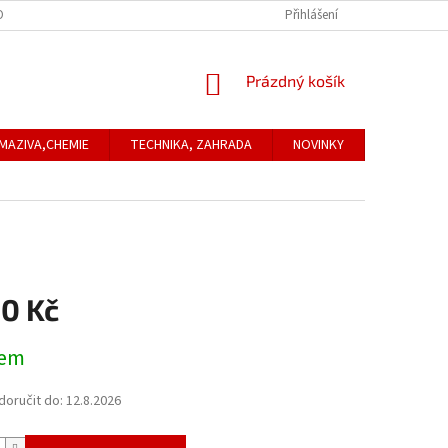
ONTAKTNÍ ÚDAJE
REKLAMACE
Přihlášení
NÁKUPNÍ
Prázdný košík
KOŠÍK
MAZIVA,CHEMIE
TECHNIKA, ZAHRADA
NOVINKY
Obchodní
50 Kč
dem
oručit do:
12.8.2026