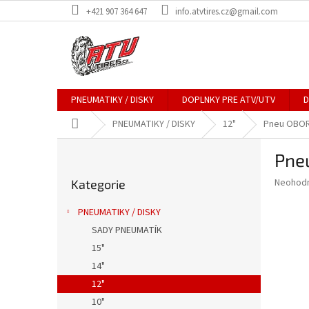
Přejít
+421 907 364 647
info.atvtires.cz@gmail.com
na
obsah
PNEUMATIKY / DISKY
DOPLNKY PRE ATV/UTV
D
Domů
PNEUMATIKY / DISKY
12"
Pneu OBOR
P
Pne
o
Přeskočit
s
Průměr
Neohod
Kategorie
kategorie
t
hodnoce
r
produkt
PNEUMATIKY / DISKY
a
je
SADY PNEUMATÍK
0,0
n
z
15"
n
5
í
14"
hvězdič
p
12"
a
10"