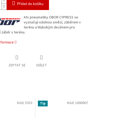
Přidat do košíku
Atv pneumatiky OBOR CYPRESS se
vyznačují odolnou směsí, záběrem v
terénu a hlubokým dezénem pro
 záběr v terénu.
informace
ZEPTAT SE
SDÍLET
Kód:
5353
Kód:
1000007
Tip