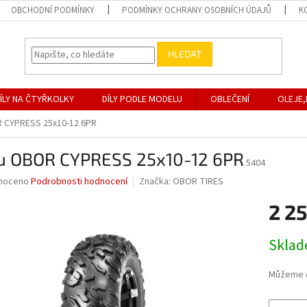
OBCHODNÍ PODMÍNKY
PODMÍNKY OCHRANY OSOBNÍCH ÚDAJŮ
K
HLEDAT
ÍLY NA ČTYŘKOLKY
DÍLY PODLE MODELU
OBLEČENÍ
OLEJE,
 CYPRESS 25x10-12 6PR
u OBOR CYPRESS 25x10-12 6PR
5404
né
noceno
Podrobnosti hodnocení
Značka:
OBOR TIRES
ní
2 2
u
Měrná
Skla
cena:
ek.
Můžeme d