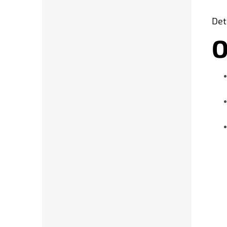
Det
O