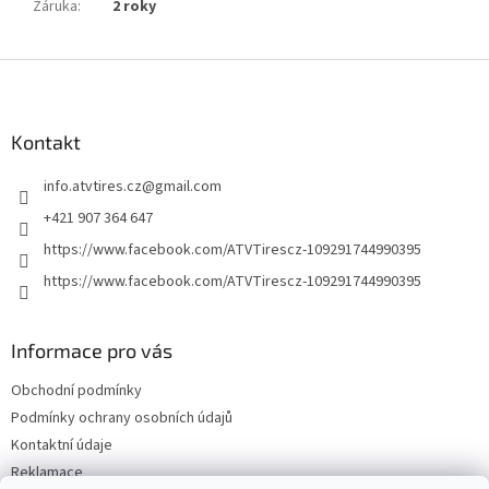
Záruka
:
2 roky
Z
á
p
a
Kontakt
t
info.atvtires.cz
@
gmail.com
í
+421 907 364 647
https://www.facebook.com/ATVTirescz-109291744990395
https://www.facebook.com/ATVTirescz-109291744990395
Informace pro vás
Obchodní podmínky
Podmínky ochrany osobních údajů
Kontaktní údaje
Reklamace