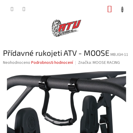
Přejít
NÁKUP
na
obsah
KOŠÍK
Přídavné rukojeti ATV - MOOSE
MBJGH-11
Průměrné
Neohodnoceno
Podrobnosti hodnocení
Značka:
MOOSE RACING
hodnocení
produktu
je
0,0
z
5
hvězdiček.