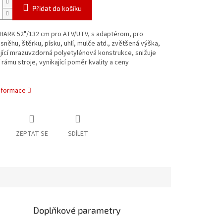
Přidat do košíku
SHARK 52"/132 cm pro ATV/UTV, s adaptérom, pro
 sněhu, štěrku, písku, uhlí, mulče atd., zvětšená výška,
jící mrazuvzdorná polyetylénová konstrukce, snižuje
rámu stroje, vynikající poměr kvality a ceny
informace
ZEPTAT SE
SDÍLET
Doplňkové parametry