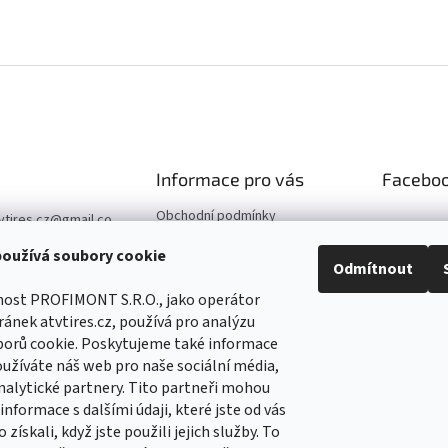
Informace pro vás
Facebo
Obchodní podmínky
vtires.cz
@
gmail.co
Podmínky ochrany osobních
oužívá soubory cookie
údajů
07 364 647
Odmítnout
Kontaktní údaje
//www.facebook.co
nost PROFIMONT S.R.O., jako operátor
Reklamace
Tirescz-109291744
ánek atvtires.cz, používá pro analýzu
5
borů cookie. Poskytujeme také informace
//www.facebook.co
oužíváte náš web pro naše sociální média,
Tirescz-109291744
nalytické partnery. Tito partneři mohou
5
nformace s dalšími údaji, které jste od vás
 získali, když jste použili jejich služby. To