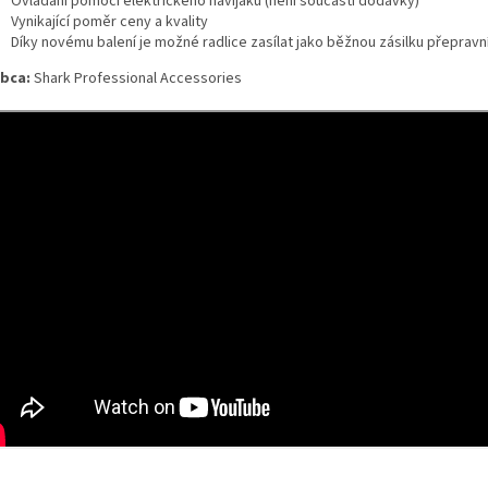
Ovládání pomocí elektrického navijáku (není součástí dodávky)
Vynikající poměr ceny a kvality
Díky novému balení je možné radlice zasílat jako běžnou zásilku přepravn
bca:
Shark Professional Accessories