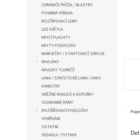
n
CHRÁNIČE PÁČEK / BLASTRY
e
POVINNÁ VÝBAVA
l
ROZŠÍROVACÍ LEMY
LED SVĚTLA
KRYCÍ PLACHTY
KRYTY PODVOZKU
NABÍJEČKY / STARTOVACÍ ZDROJE
NAVIJÁKY
NÁVLEKY TLUMIČŮ
LANA / SYNTETICKÉ LANA / HAKY
KANISTRY
SNĚŽNÉ RADLICE A DOPLŇKY
OCHRANNÉ RÁMY
ROZŠÍŘOVACÍ PODLOŽKY
Popi
VYHŘÍVÁNÍ
OSTATNÍ
Det
SEDADLA / POTAHY