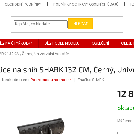
OBCHODNÍ PODMÍNKY
PODMÍNKY OCHRANY OSOBNÍCH ÚDAJŮ
K
HLEDAT
ÍLY NA ČTYŘKOLKY
DÍLY PODLE MODELU
OBLEČENÍ
OLEJE,
ARK 132 CM, Černý, Univerzální Adaptér
ice na sníh SHARK 132 CM, Černý, Univ
Průměrné
Neohodnoceno
Podrobnosti hodnocení
Značka:
SHARK
hodnocení
produktu
12 
je
0,0
Měrná
Skla
z
cena:
5
hvězdiček.
Můžeme d