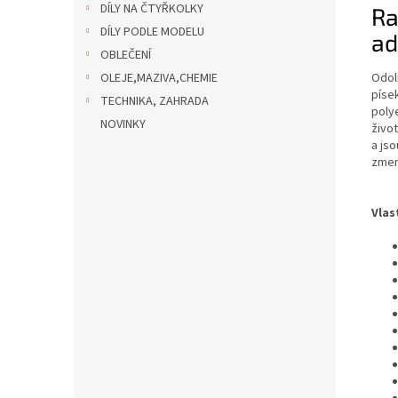
DÍLY NA ČTYŘKOLKY
Ra
DÍLY PODLE MODELU
ad
OBLEČENÍ
Odol
OLEJE,MAZIVA,CHEMIE
píse
TECHNIKA, ZAHRADA
poly
NOVINKY
život
a jso
zmen
Vlas