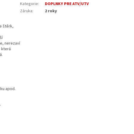
Kategorie
:
DOPLNKY PRE ATV/UTV
Záruka
:
2 roky
e štěrk,
ší
še, nerezaví
, která
á.
rku apod.
y