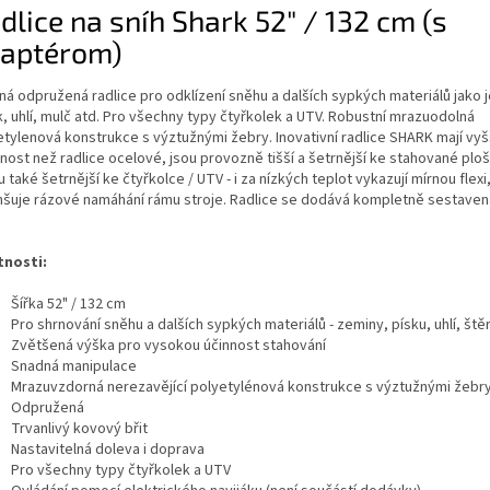
dlice na sníh Shark 52" / 132 cm (s
aptérom)
ná odpružená radlice pro odklízení sněhu a dalších sypkých materiálů jako j
k, uhlí, mulč atd. Pro všechny typy čtyřkolek a UTV. Robustní mrazuodolná
etylenová konstrukce s výztužnými žebry. Inovativní radlice SHARK mají vyš
nost než radlice ocelové, jsou provozně tišší a šetrnější ke stahované plo
u také šetrnější ke čtyřkolce / UTV - i za nízkých teplot vykazují mírnou flexi
šuje rázové namáhání rámu stroje. Radlice se dodává kompletně sestaven
tnosti:
Šířka 52" / 132 cm
Pro shrnování sněhu a dalších sypkých materiálů - zeminy, písku, uhlí, ště
Zvětšená výška pro vysokou účinnost stahování
Snadná manipulace
Mrazuvzdorná nerezavějící polyetylénová konstrukce s výztužnými žebr
Odpružená
Trvanlivý kovový břit
Nastavitelná doleva i doprava
Pro všechny typy čtyřkolek a UTV