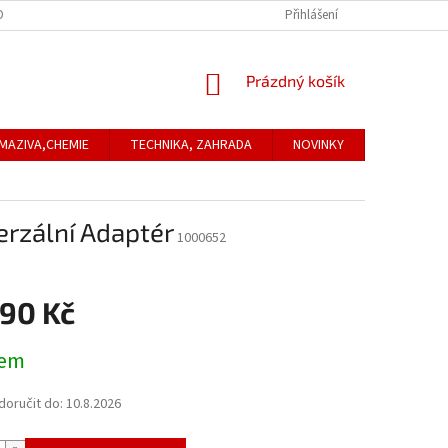
ONTAKTNÍ ÚDAJE
REKLAMACE
Přihlášení
NÁKUPNÍ
Prázdný košík
KOŠÍK
MAZIVA,CHEMIE
TECHNIKA, ZAHRADA
NOVINKY
Obchodní
erzální Adaptér
1000652
890 Kč
dem
oručit do:
10.8.2026