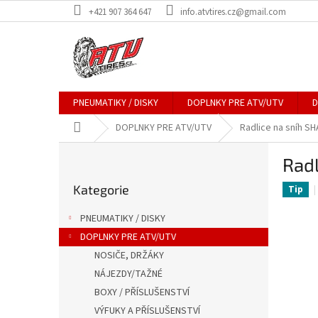
Přejít
+421 907 364 647
info.atvtires.cz@gmail.com
na
obsah
PNEUMATIKY / DISKY
DOPLNKY PRE ATV/UTV
D
Domů
DOPLNKY PRE ATV/UTV
Radlice na sníh SH
P
Radl
o
Přeskočit
s
Kategorie
kategorie
Tip
t
r
PNEUMATIKY / DISKY
a
DOPLNKY PRE ATV/UTV
n
NOSIČE, DRŽÁKY
n
í
NÁJEZDY/TAŽNÉ
p
BOXY / PŘÍSLUŠENSTVÍ
a
VÝFUKY A PŘÍSLUŠENSTVÍ