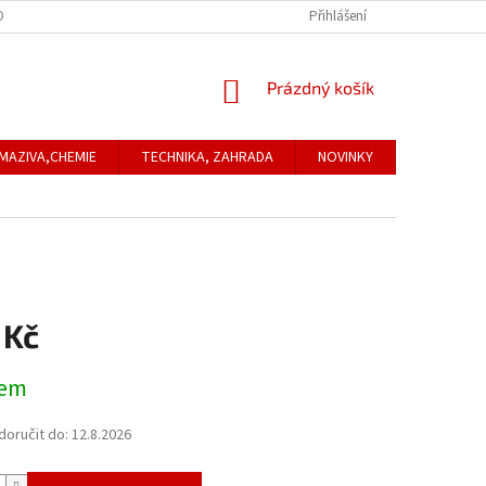
ONTAKTNÍ ÚDAJE
REKLAMACE
Přihlášení
NÁKUPNÍ
Prázdný košík
KOŠÍK
MAZIVA,CHEMIE
TECHNIKA, ZAHRADA
NOVINKY
Obchodní
 Kč
dem
oručit do:
12.8.2026