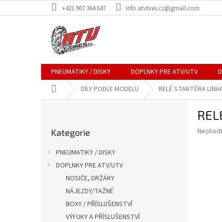
Přejít
+421 907 364 647
info.atvtires.cz@gmail.com
na
obsah
PNEUMATIKY / DISKY
DOPLNKY PRE ATV/UTV
D
Domů
DÍLY PODLE MODELU
RELÉ STARTÉRA LINHA
P
REL
o
Přeskočit
s
Průměr
Neohod
Kategorie
kategorie
t
hodnoce
r
produkt
PNEUMATIKY / DISKY
a
je
DOPLNKY PRE ATV/UTV
0,0
n
z
NOSIČE, DRŽÁKY
n
5
í
NÁJEZDY/TAŽNÉ
hvězdič
p
BOXY / PŘÍSLUŠENSTVÍ
a
VÝFUKY A PŘÍSLUŠENSTVÍ