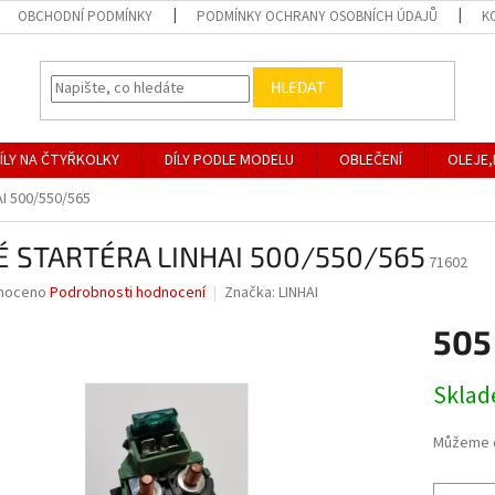
OBCHODNÍ PODMÍNKY
PODMÍNKY OCHRANY OSOBNÍCH ÚDAJŮ
K
HLEDAT
ÍLY NA ČTYŘKOLKY
DÍLY PODLE MODELU
OBLEČENÍ
OLEJE,
I 500/550/565
É STARTÉRA LINHAI 500/550/565
71602
né
noceno
Podrobnosti hodnocení
Značka:
LINHAI
ní
505
u
Měrná
Skla
cena:
ek.
Můžeme d