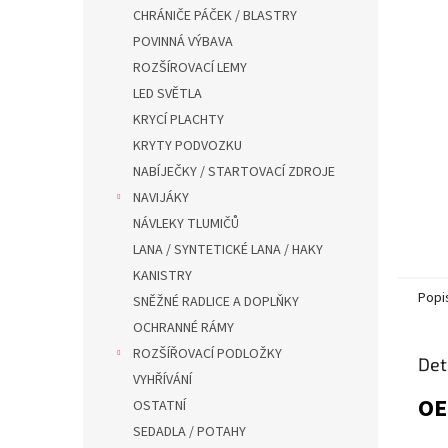
n
CHRÁNIČE PÁČEK / BLASTRY
e
POVINNÁ VÝBAVA
l
ROZŠÍROVACÍ LEMY
LED SVĚTLA
KRYCÍ PLACHTY
KRYTY PODVOZKU
NABÍJEČKY / STARTOVACÍ ZDROJE
NAVIJÁKY
NÁVLEKY TLUMIČŮ
LANA / SYNTETICKÉ LANA / HAKY
KANISTRY
Popi
SNĚŽNÉ RADLICE A DOPLŇKY
OCHRANNÉ RÁMY
ROZŠÍŘOVACÍ PODLOŽKY
Det
VYHŘÍVÁNÍ
O
OSTATNÍ
SEDADLA / POTAHY