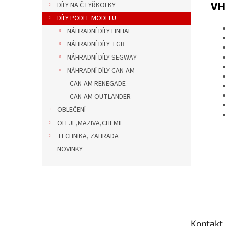
VH
DÍLY NA ČTYŘKOLKY
DÍLY PODLE MODELU
NÁHRADNÍ DÍLY LINHAI
NÁHRADNÍ DÍLY TGB
NÁHRADNÍ DÍLY SEGWAY
NÁHRADNÍ DÍLY CAN-AM
CAN-AM RENEGADE
CAN-AM OUTLANDER
OBLEČENÍ
OLEJE,MAZIVA,CHEMIE
TECHNIKA, ZAHRADA
NOVINKY
Z
á
p
a
t
Kontakt