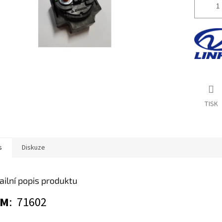
TISK
s
Diskuze
ailní popis produktu
EM
: 71602