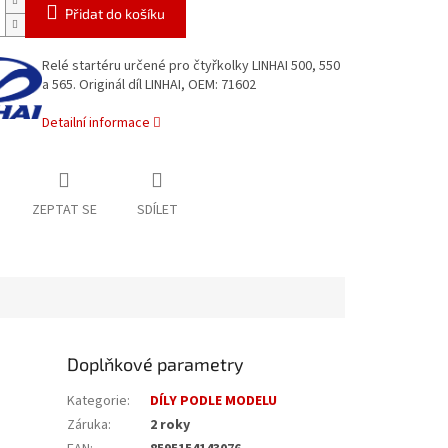
Přidat do košíku
Relé startéru určené pro čtyřkolky LINHAI 500, 550
a 565. Originál díl LINHAI, OEM: 71602
Detailní informace
ZEPTAT SE
SDÍLET
Doplňkové parametry
Kategorie
:
DÍLY PODLE MODELU
Záruka
:
2 roky