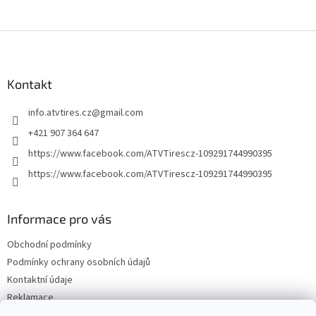
Z
á
p
a
Kontakt
t
info.atvtires.cz
@
gmail.com
í
+421 907 364 647
https://www.facebook.com/ATVTirescz-109291744990395
https://www.facebook.com/ATVTirescz-109291744990395
Informace pro vás
Obchodní podmínky
Podmínky ochrany osobních údajů
Kontaktní údaje
Reklamace