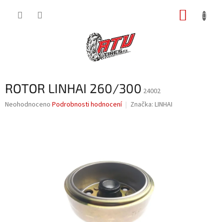
Přejít
NÁKUP
na
obsah
KOŠÍK
ROTOR LINHAI 260/300
24002
Průměrné
Neohodnoceno
Podrobnosti hodnocení
Značka:
LINHAI
hodnocení
produktu
je
0,0
z
5
hvězdiček.