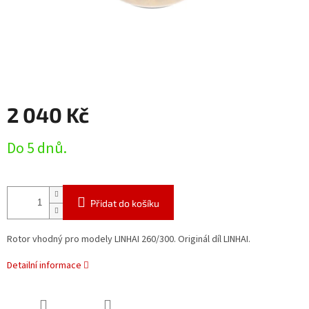
2 040 Kč
Měrná
Do 5 dnů.
cena:
Přidat do košíku
Rotor vhodný pro modely LINHAI 260/300. Originál díl LINHAI.
Detailní informace