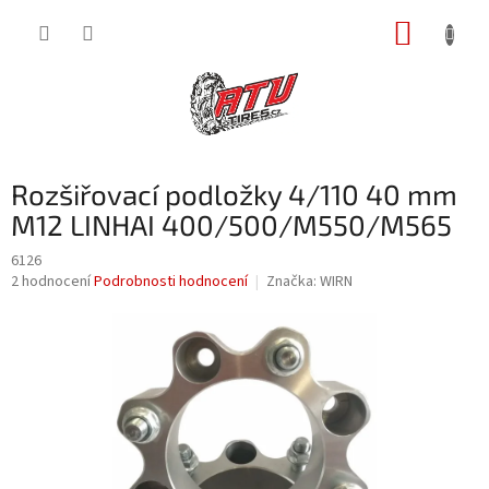
Přejít
NÁKUP
na
obsah
KOŠÍK
Rozšiřovací podložky 4/110 40 mm
M12 LINHAI 400/500/M550/M565
6126
Průměrné
2 hodnocení
Podrobnosti hodnocení
Značka:
WIRN
hodnocení
produktu
je
3,0
z
5
hvězdiček.