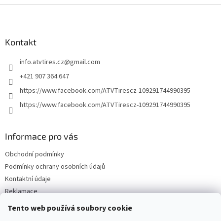
Z
á
p
a
Kontakt
t
info.atvtires.cz
@
gmail.com
í
+421 907 364 647
https://www.facebook.com/ATVTirescz-109291744990395
https://www.facebook.com/ATVTirescz-109291744990395
Informace pro vás
Obchodní podmínky
Podmínky ochrany osobních údajů
Kontaktní údaje
Reklamace
Tento web používá soubory cookie