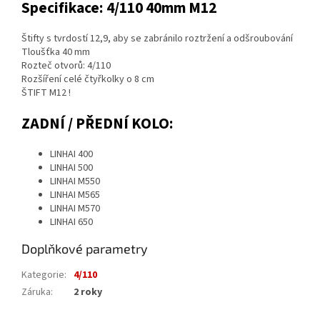
Specifikace: 4/110 40mm M12
Štifty s tvrdostí 12,9, aby se zabránilo roztržení a odšroubování
Tloušťka 40 mm
Rozteč otvorů: 4/110
Rozšíření celé čtyřkolky o 8 cm
ŠTIFT M12 !
ZADNÍ / PŘEDNÍ KOLO:
LINHAI 400
LINHAI 500
LINHAI M550
LINHAI M565
LINHAI M570
LINHAI 650
Doplňkové parametry
Kategorie
:
4/110
Záruka
:
2 roky