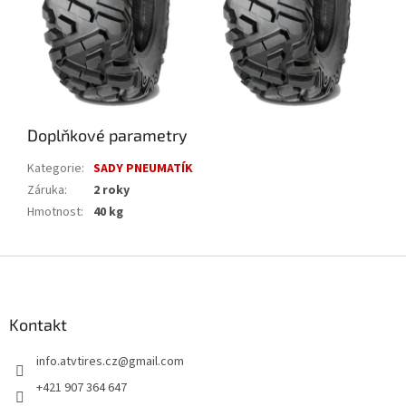
Doplňkové parametry
Kategorie
:
SADY PNEUMATÍK
Záruka
:
2 roky
Hmotnost
:
40 kg
Z
á
p
a
Kontakt
t
info.atvtires.cz
@
gmail.com
í
+421 907 364 647