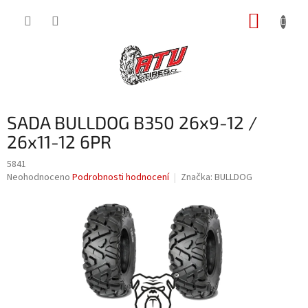
Přejít
NÁKUP
na
obsah
KOŠÍK
SADA BULLDOG B350 26x9-12 /
26x11-12 6PR
5841
Průměrné
Neohodnoceno
Podrobnosti hodnocení
Značka:
BULLDOG
hodnocení
produktu
je
0,0
z
5
hvězdiček.