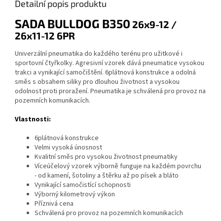
Detailní popis produktu
SADA BULLDOG B350
26x9-12 /
26x11-12 6PR
Univerzální pneumatika do každého terénu pro užitkové i
sportovní čtyřkolky. Agresivní vzorek dává pneumatice vysokou
trakci a vynikající samočištění. 6plátnová konstrukce a odolná
směs s obsahem siliky pro dlouhou životnost a vysokou
odolnost proti proražení. Pneumatika je schválená pro provoz na
pozemních komunikacích.
Vlastnosti:
6plátnová konstrukce
Velmi vysoká únosnost
Kvalitní směs pro vysokou životnost pneumatiky
Víceúčelový vzorek výborně funguje na každém povrchu
- od kamení, šotoliny a štěrku až po písek a bláto
Vynikající samočistící schopnosti
Výborný kilometrový výkon
Příznivá cena
Schválená pro provoz na pozemních komunikacích