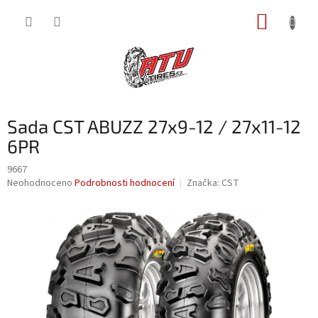
Přejít
NÁKUP
na
obsah
KOŠÍK
Sada CST ABUZZ 27x9-12 / 27x11-12
6PR
9667
Průměrné
Neohodnoceno
Podrobnosti hodnocení
Značka:
CST
hodnocení
produktu
je
0,0
z
5
hvězdiček.