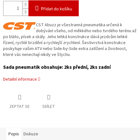
Přidat do košíku
CST Abuzz je všestranná pneumatika určená k
dobývání všeho, od měkkého nebo tvrdého terénu až
po bláto, písek a skály. Jeho lehká konstrukce dává jezdcům lehké
řízení, rychlé brzdění a rychlejší zrychlení. Šestivrstvá konstrukce
poskytuje vašim ATV nebo Side-by-Side extra zatížení a životnost,
které vás nenechají nikdy ve štychu.
Sada pneumatik obsahuje: 2ks přední, 2ks zadní
Detailní informace
ZEPTAT SE
SDÍLET
Popis
Diskuze