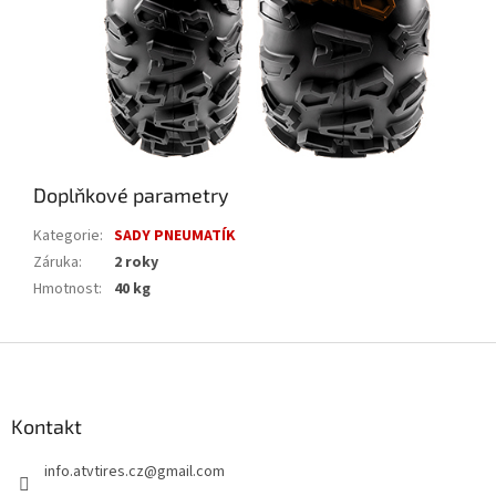
Doplňkové parametry
Kategorie
:
SADY PNEUMATÍK
Záruka
:
2 roky
Hmotnost
:
40 kg
Z
á
p
a
Kontakt
t
info.atvtires.cz
@
gmail.com
í