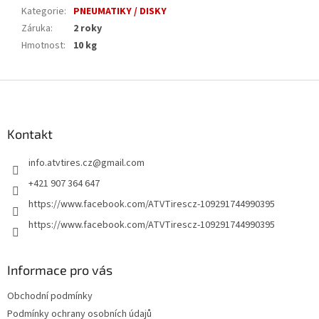
Kategorie
:
PNEUMATIKY / DISKY
Záruka
:
2 roky
Hmotnost
:
10 kg
Z
á
p
a
Kontakt
t
info.atvtires.cz
@
gmail.com
í
+421 907 364 647
https://www.facebook.com/ATVTirescz-109291744990395
https://www.facebook.com/ATVTirescz-109291744990395
Informace pro vás
Obchodní podmínky
Podmínky ochrany osobních údajů