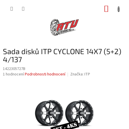
Přejít
NÁKUP
na
obsah
KOŠÍK
Sada disků ITP CYCLONE 14X7 (5+2)
4/137
1422305727B
Průměrné
1 hodnocení
Podrobnosti hodnocení
Značka:
ITP
hodnocení
produktu
je
5,0
z
5
hvězdiček.