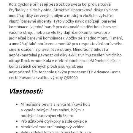
Kola Cyclone přinášejí pestrost do světa kol pro užitkové
čtyřkolky a side-by-side. Atraktivní 8paprskové disky Cyclone
umožňují díky červeným, bílým a modrým vložkám vytvářet
vlastní barevné akcenty. Tyto vložky navíc nabízejí i barevné
kombinace (v jedné barvě pro dokonalé sladění kol s barvami
vašeho stroje, nebo se vložky dají různě kombinovat pro
jedinečné barevné kombinace). Vložky se snadno montují i mění,
a umožňují také obrácenou montáž pro respektování správného
směru otáčení z pravé i levé strany. Mimořádná tuhost a
nepřekonatelná pevnost kol díky exkluzivnímu zesílení vnitřního
okraje Rock Armor. Kola v efektní kombinaci leštěného hliníku a
kontrastních černých ploch jsou vyrobena
nejmodernějším technologickým procesem ITP AdvanceCast s
certifikovanou kvalitou výroby QS9000.
Vlastnosti:
Mimořádně pevná a lehká hliníková kola
s vyměnitelnými červenými, bílými a
modrými barevnými vložkami
Pro užitkové čtyřkolky a side-by-side
Atraktivní moderní tuningový vzhled
Velmi odolná lehká hliníková konstrukce