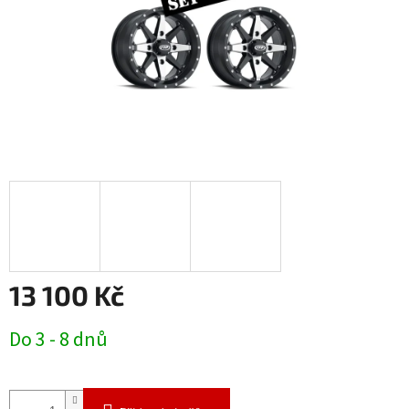
13 100 Kč
Měrná
Do 3 - 8 dnů
cena: