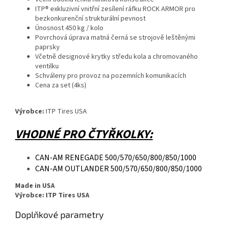
ITP® exkluzivní vnitřní zesílení ráfku ROCK ARMOR pro
bezkonkurenční strukturální pevnost
Únosnost 450 kg / kolo
Povrchová úprava matná černá se strojově leštěnými
paprsky
Včetně designové krytky středu kola a chromovaného
ventilku
Schváleny pro provoz na pozemních komunikacích
Cena za set (4ks)
Výrobce:
ITP Tires USA
VHODNÉ PRO ČTYŘKOLKY:
CAN-AM RENEGADE 500/570/650/800/850/1000
CAN-AM OUTLANDER 500/570/650/800/850/1000
Made in USA
Výrobce: ITP Tires USA
Doplňkové parametry