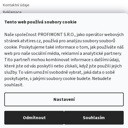
Kontaktní údaje
Reklamace
Tento web používá soubory cookie
Facebook
Naše společnost PROFIMONT S.R.O., jako operátor webových
stránek atvtires.cz, používá pro analýzu soubory souborů
cookie. Poskytujeme také informace o tom, jak používáte náš
web pro naše sociální média, reklamní a analytické partnery.
Tito partneři mohou kombinovat informace s dalšími údaji,
které jste od vás poskytli nebo získali, když jste použili jejich
služby. To vám umožní svobodně vybrat, jaká data o sobě
poskytujete, s jakými soubory cookie budete. Nebudete
souhlasit.
Vytvořil Shoptet
Nastavení
Copyright 2026
ATVTIRES.CZ
. Všechna práva vyhrazena.
Upravit
Odmítnout
Souhlasím
nastavení cookies