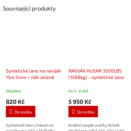
Související produkty
Syntetické lano na naviják
NAVIJÁK HUSAR 3500LBS
15m 5mm + hák zelené
(1588kg) - syntetické lano
Skladem
Do 3 - 8 dnů
820 Kč
5 950 Kč
Do košíku
Do košíku
Syntetické lano s hakem na
Kvalitní naviják značky HUSAR.
navijáky pro UTV a čtyřkolky.
Ideální pro velké ATV, ATV a UTV,