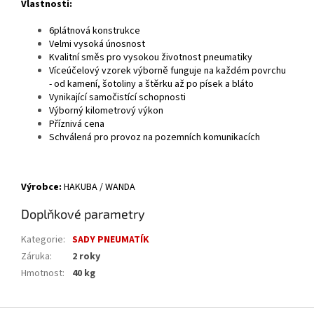
Vlastnosti:
6plátnová konstrukce
Velmi vysoká únosnost
Kvalitní směs pro vysokou životnost pneumatiky
Víceúčelový vzorek výborně funguje na každém povrchu
- od kamení, šotoliny a štěrku až po písek a bláto
Vynikající samočistící schopnosti
Výborný kilometrový výkon
Příznivá cena
Schválená pro provoz na pozemních komunikacích
Výrobce:
HAKUBA / WANDA
Doplňkové parametry
Kategorie
:
SADY PNEUMATÍK
Záruka
:
2 roky
Hmotnost
:
40 kg
Z