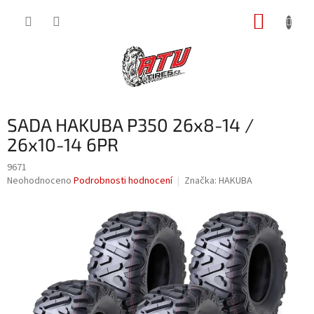
Přejít
NÁKUP
na
obsah
KOŠÍK
SADA HAKUBA P350 26x8-14 /
26x10-14 6PR
9671
Průměrné
Neohodnoceno
Podrobnosti hodnocení
Značka:
HAKUBA
hodnocení
produktu
je
0,0
z
5
hvězdiček.