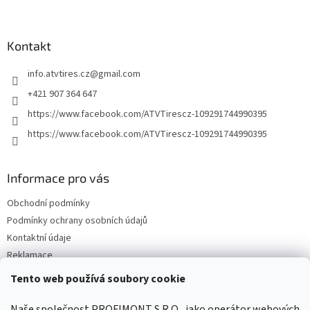
á
p
a
Kontakt
t
info.atvtires.cz
@
gmail.com
í
+421 907 364 647
https://www.facebook.com/ATVTirescz-109291744990395
https://www.facebook.com/ATVTirescz-109291744990395
Informace pro vás
Obchodní podmínky
Podmínky ochrany osobních údajů
Kontaktní údaje
Reklamace
Tento web používá soubory cookie
Facebook
Naše společnost PROFIMONT S.R.O., jako operátor webových