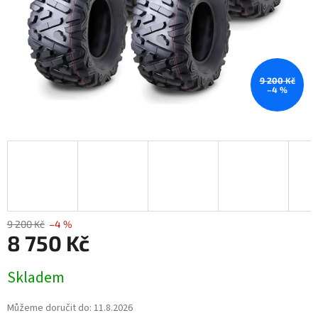
9 200 Kč
–4 %
9 200 Kč
–4 %
8 750 Kč
Měrná
Skladem
cena:
Můžeme doručit do:
11.8.2026