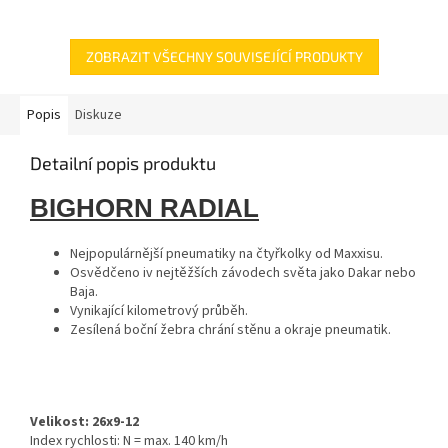
terénu! Vzor dezénu pomáhá se
terénu! Vzor dezénu pomáhá se
pneumatice...
pneumatice...
ZOBRAZIT VŠECHNY SOUVISEJÍCÍ PRODUKTY
Popis
Diskuze
Detailní popis produktu
BIGHORN RADIAL
Nejpopulárnější pneumatiky na čtyřkolky od Maxxisu.
Osvědčeno iv nejtěžších závodech světa jako Dakar nebo
Baja.
Vynikající kilometrový průběh.
Zesílená boční žebra chrání stěnu a okraje pneumatik.
Velikost: 26x9-12
Index rychlosti: N = max. 140 km/h