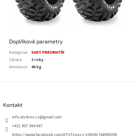
Doplňkové parametry
Kategorie
:
SADY PNEUMATÍK
Záruka
:
2 roky
Hmotnost
:
40 kg
Z
á
p
a
Kontakt
t
info.atvtires.cz
@
gmail.com
í
+421 907 364 647
https://www.facebook.com/ATVTirescz-109291744990395