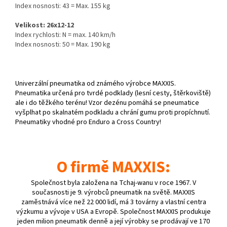
Index nosnosti: 43 = Max. 155 kg
Velikost: 26x12-12
Index rychlosti: N = max. 140 km/h
Index nosnosti: 50 = Max. 190 kg
Univerzální pneumatika od známého výrobce MAXXIS.
Pneumatika určená pro tvrdé podklady (lesní cesty, štěrkoviště)
ale i do těžkého terénu! Vzor dezénu pomáhá se pneumatice
vyšplhat po skalnatém podkladu a chrání gumu proti propíchnutí.
Pneumatiky vhodné pro Enduro a Cross Country!
O firmě MAXXIS:
Společnost byla založena na Tchaj-wanu v roce 1967. V
současnosti je 9. výrobců pneumatik na světě. MAXXIS
zaměstnává více než 22 000 lidí, má 3 továrny a vlastní centra
výzkumu a vývoje v USA a Evropě. Společnost MAXXIS produkuje
jeden milion pneumatik denně a její výrobky se prodávají ve 170