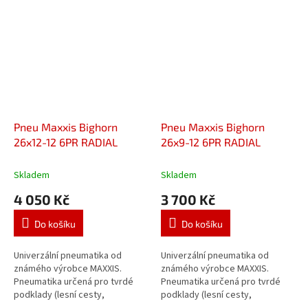
Pneu Maxxis Bighorn
Pneu Maxxis Bighorn
26x12-12 6PR RADIAL
26x9-12 6PR RADIAL
Skladem
Skladem
4 050 Kč
3 700 Kč
Do košíku
Do košíku
Univerzální pneumatika od
Univerzální pneumatika od
známého výrobce MAXXIS.
známého výrobce MAXXIS.
Pneumatika určená pro tvrdé
Pneumatika určená pro tvrdé
podklady (lesní cesty,
podklady (lesní cesty,
štěrkoviště) ale i do těžkého
štěrkoviště) ale i do těžkého