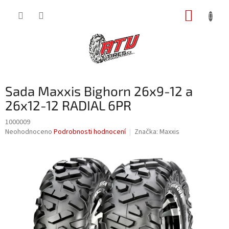
Přejít
NÁKUP
na
obsah
KOŠÍK
Sada Maxxis Bighorn 26x9-12 a
26x12-12 RADIAL 6PR
1000009
Průměrné
Neohodnoceno
Podrobnosti hodnocení
Značka:
Maxxis
hodnocení
produktu
je
0,0
z
5
hvězdiček.