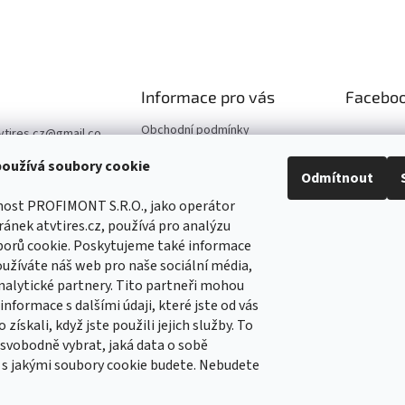
Informace pro vás
Facebo
Obchodní podmínky
vtires.cz
@
gmail.co
Podmínky ochrany osobních
oužívá soubory cookie
údajů
07 364 647
Odmítnout
Kontaktní údaje
//www.facebook.co
nost PROFIMONT S.R.O., jako operátor
Reklamace
Tirescz-109291744
ánek atvtires.cz, používá pro analýzu
5
borů cookie. Poskytujeme také informace
//www.facebook.co
oužíváte náš web pro naše sociální média,
Tirescz-109291744
nalytické partnery. Tito partneři mohou
5
nformace s dalšími údaji, které jste od vás
 získali, když jste použili jejich služby. To
vobodně vybrat, jaká data o sobě
 s jakými soubory cookie budete. Nebudete