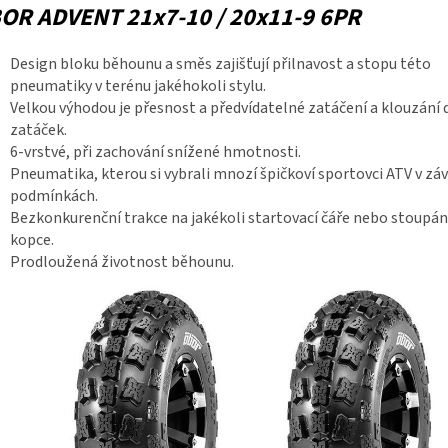
OR ADVENT 21x7-10 / 20x11-9 6PR
Design bloku běhounu a směs zajišťují přilnavost a stopu této
pneumatiky v terénu jakéhokoli stylu.
Velkou výhodou je přesnost a předvídatelné zatáčení a klouzání 
zatáček.
6-vrstvé, při zachování snížené hmotnosti.
Pneumatika, kterou si vybrali mnozí špičkoví sportovci ATV v zá
podmínkách.
Bezkonkurenční trakce na jakékoli startovací čáře nebo stoupán
kopce.
Prodloužená životnost běhounu.