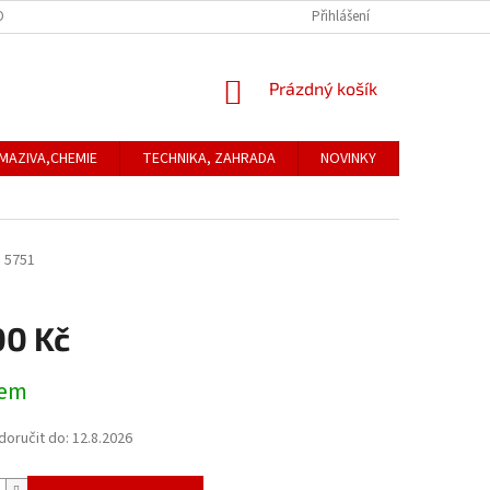
ONTAKTNÍ ÚDAJE
REKLAMACE
Přihlášení
NÁKUPNÍ
Prázdný košík
KOŠÍK
MAZIVA,CHEMIE
TECHNIKA, ZAHRADA
NOVINKY
Obchodní
R
5751
00 Kč
dem
oručit do:
12.8.2026