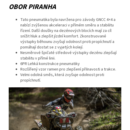
OBOR PIRANHA
Tato pneumatika byla navržena pro závody GNCC 4×4 a
nabízí zvýšenou akceleraci v přímém směru a stabilitu
řízení. Další doušky na dezénových blocích mají za cíl
snížit hluk a zlepšit jízdní komfort. Zkonstruované
výstupky běhounu zvyšují odolnost proti propíchnutí a
pomáhají dostat se z vyjetých kolejí.
Nesměrové špičaté středové výstupky dezénu zlepšují
stabilitu v přímé linii.
6PR Lehká konstrukce pneumatiky
Rozšířený vzor ramen pro zlepšení přilnavosti a trakce.
Velmi odolná směs, která zvyšuje odolnost proti
propíchnutí.