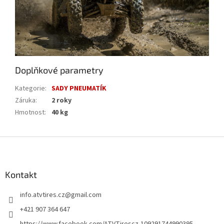
Doplňkové parametry
Kategorie
:
SADY PNEUMATÍK
Záruka
:
2 roky
Hmotnost
:
40 kg
Z
á
p
a
Kontakt
t
info.atvtires.cz
@
gmail.com
í
+421 907 364 647
https://www.facebook.com/ATVTirescz-109291744990395