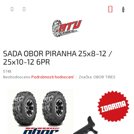
Přejít
NÁKUP
na
obsah
KOŠÍK
SADA OBOR PIRANHA 25x8-12 /
25x10-12 6PR
5748
Průměrné
Neohodnoceno
Podrobnosti hodnocení
Značka:
OBOR TIRES
hodnocení
produktu
je
0,0
z
5
hvězdiček.