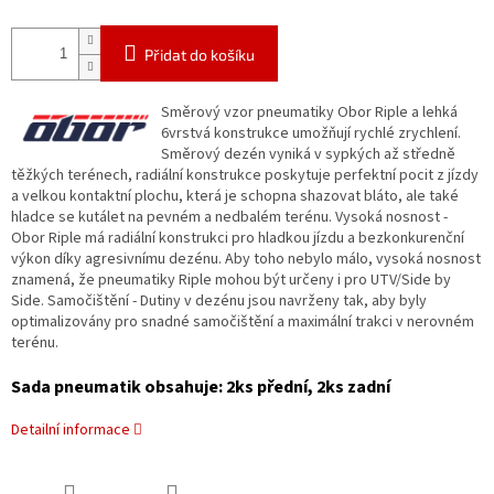
Přidat do košíku
Směrový vzor pneumatiky Obor Riple a lehká
6vrstvá konstrukce umožňují rychlé zrychlení.
Směrový dezén vyniká v sypkých až středně
těžkých terénech, radiální konstrukce poskytuje perfektní pocit z jízdy
a velkou kontaktní plochu, která je schopna shazovat bláto, ale také
hladce se kutálet na pevném a nedbalém terénu. Vysoká nosnost -
Obor Riple má radiální konstrukci pro hladkou jízdu a bezkonkurenční
výkon díky agresivnímu dezénu. Aby toho nebylo málo, vysoká nosnost
znamená, že pneumatiky Riple mohou být určeny i pro UTV/Side by
Side. Samočištění - Dutiny v dezénu jsou navrženy tak, aby byly
optimalizovány pro snadné samočištění a maximální trakci v nerovném
terénu.
Sada pneumatik obsahuje: 2ks přední, 2ks zadní
Detailní informace