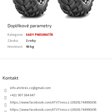
Doplňkové parametry
Kategorie
:
SADY PNEUMATÍK
Záruka
:
2 roky
Hmotnost
:
40 kg
Z
á
p
a
Kontakt
t
info.atvtires.cz
@
gmail.com
í
+421 907 364 647
https://www.facebook.com/ATVTirescz-109291744990395
https://www.facebook.com/ATVTirescz-109291744990395