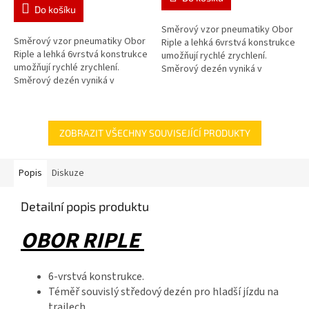
1,0
Do košíku
z
5
Směrový vzor pneumatiky Obor
Směrový vzor pneumatiky Obor
hvězdiček.
Riple a lehká 6vrstvá konstrukce
Riple a lehká 6vrstvá konstrukce
umožňují rychlé zrychlení.
umožňují rychlé zrychlení.
Směrový dezén vyniká v
Směrový dezén vyniká v
sypkých až středně těžkých
sypkých až středně těžkých
terénech, radiální konstrukce...
terénech, radiální konstrukce...
ZOBRAZIT VŠECHNY SOUVISEJÍCÍ PRODUKTY
Popis
Diskuze
Detailní popis produktu
OBOR RIPLE
6-vrstvá konstrukce.
Téměř souvislý středový dezén pro hladší jízdu na
trailech.