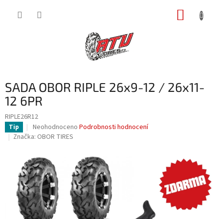
Přejít
NÁKUP
na
obsah
KOŠÍK
SADA OBOR RIPLE 26x9-12 / 26x11-
12 6PR
RIPLE26R12
Průměrné
Neohodnoceno
Podrobnosti hodnocení
Tip
hodnocení
Značka:
OBOR TIRES
produktu
je
0,0
z
5
hvězdiček.