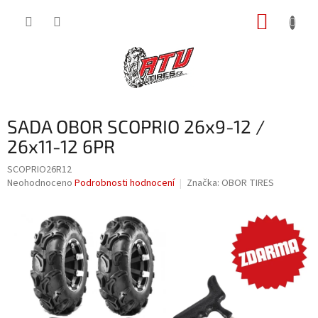
Přejít
NÁKUP
na
obsah
KOŠÍK
SADA OBOR SCOPRIO 26x9-12 /
26x11-12 6PR
SCOPRIO26R12
Průměrné
Neohodnoceno
Podrobnosti hodnocení
Značka:
OBOR TIRES
hodnocení
produktu
je
0,0
z
5
hvězdiček.