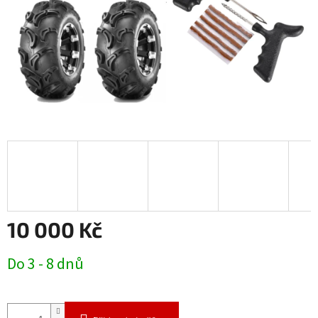
10 000 Kč
Měrná
Do 3 - 8 dnů
cena: