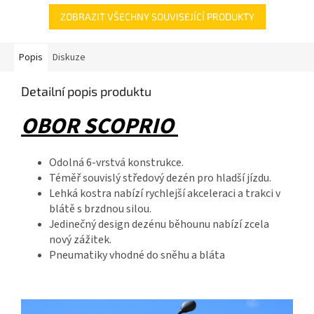
zaručuje pohodlnou...
zaručuje pohodlnou...
ZOBRAZIT VŠECHNY SOUVISEJÍCÍ PRODUKTY
Popis
Diskuze
Detailní popis produktu
OBOR SCOPRIO
Odolná 6-vrstvá konstrukce.
Téměř souvislý středový dezén pro hladší jízdu.
Lehká kostra nabízí rychlejší akceleraci a trakci v
blátě s brzdnou silou.
Jedinečný design dezénu běhounu nabízí zcela
nový zážitek.
Pneumatiky vhodné do sněhu a bláta