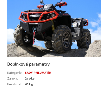
Doplňkové parametry
Kategorie
:
SADY PNEUMATÍK
Záruka
:
2 roky
Hmotnost
:
40 kg
Z
á