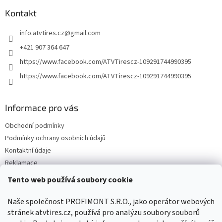
p
a
Kontakt
t
info.atvtires.cz
@
gmail.com
í
+421 907 364 647
https://www.facebook.com/ATVTirescz-109291744990395
https://www.facebook.com/ATVTirescz-109291744990395
Informace pro vás
Obchodní podmínky
Podmínky ochrany osobních údajů
Kontaktní údaje
Reklamace
Tento web používá soubory cookie
Facebook
Naše společnost PROFIMONT S.R.O., jako operátor webových
stránek atvtires.cz, používá pro analýzu soubory souborů