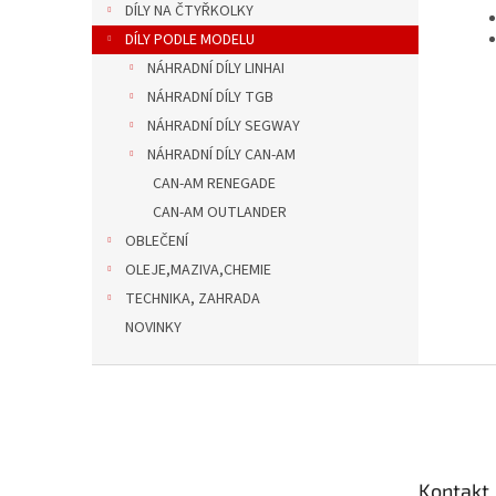
DÍLY NA ČTYŘKOLKY
DÍLY PODLE MODELU
NÁHRADNÍ DÍLY LINHAI
NÁHRADNÍ DÍLY TGB
NÁHRADNÍ DÍLY SEGWAY
NÁHRADNÍ DÍLY CAN-AM
CAN-AM RENEGADE
CAN-AM OUTLANDER
OBLEČENÍ
OLEJE,MAZIVA,CHEMIE
TECHNIKA, ZAHRADA
NOVINKY
Z
á
p
a
t
Kontakt