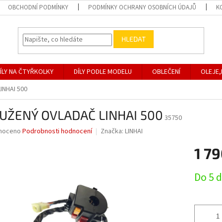
OBCHODNÍ PODMÍNKY
PODMÍNKY OCHRANY OSOBNÍCH ÚDAJŮ
K
HLEDAT
ÍLY NA ČTYŘKOLKY
DÍLY PODLE MODELU
OBLEČENÍ
OLEJE,
INHAI 500
UŽENÝ OVLADAČ LINHAI 500
35750
né
noceno
Podrobnosti hodnocení
Značka:
LINHAI
ní
1 79
u
Měrná
Do 5 
cena:
ek.