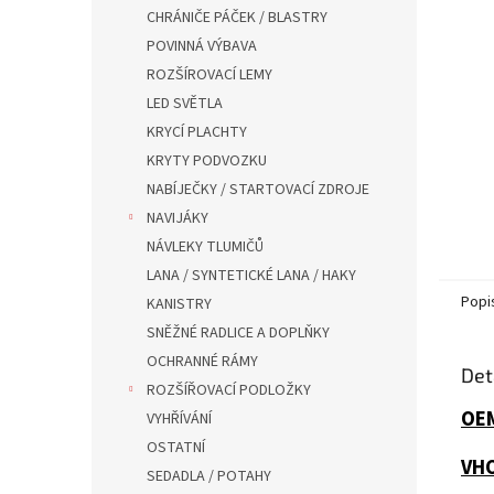
n
CHRÁNIČE PÁČEK / BLASTRY
e
POVINNÁ VÝBAVA
l
ROZŠÍROVACÍ LEMY
LED SVĚTLA
KRYCÍ PLACHTY
KRYTY PODVOZKU
NABÍJEČKY / STARTOVACÍ ZDROJE
NAVIJÁKY
NÁVLEKY TLUMIČŮ
LANA / SYNTETICKÉ LANA / HAKY
Popi
KANISTRY
SNĚŽNÉ RADLICE A DOPLŇKY
OCHRANNÉ RÁMY
Det
ROZŠÍŘOVACÍ PODLOŽKY
OE
VYHŘÍVÁNÍ
OSTATNÍ
VH
SEDADLA / POTAHY