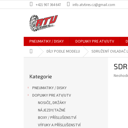
Přejít
+421 907 364 647
info.atvtires.cz@gmail.com
na
obsah
PNEUMATIKY / DISKY
DOPLNKY PRE ATV/UTV
D
Domů
DÍLY PODLE MODELU
SDRUŽENÝ OVLADAČ L
P
SDR
o
Přeskočit
s
Průměr
Neohod
Kategorie
kategorie
t
hodnoce
r
produkt
PNEUMATIKY / DISKY
a
je
DOPLNKY PRE ATV/UTV
0,0
n
z
NOSIČE, DRŽÁKY
n
5
í
NÁJEZDY/TAŽNÉ
hvězdič
p
BOXY / PŘÍSLUŠENSTVÍ
a
VÝFUKY A PŘÍSLUŠENSTVÍ