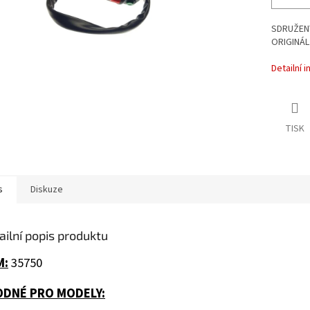
SDRUŽENÝ
ORIGINÁL 
Detailní 
TISK
s
Diskuze
ailní popis produktu
M:
35750
ODNÉ PRO MODELY: