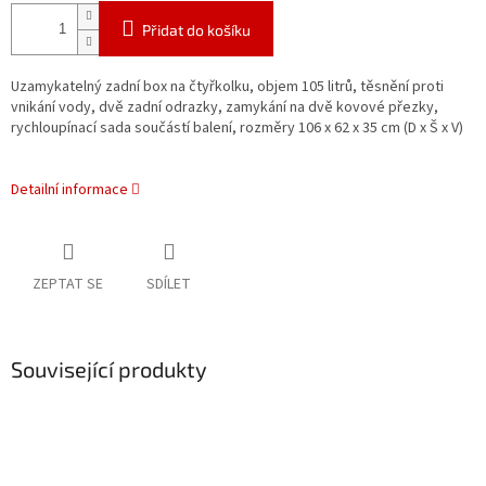
Přidat do košíku
Uzamykatelný zadní box na čtyřkolku, objem 105 litrů, těsnění proti
vnikání vody, dvě zadní odrazky, zamykání na dvě kovové přezky,
rychloupínací sada součástí balení, rozměry 106 x 62 x 35 cm (D x Š x V)
Detailní informace
ZEPTAT SE
SDÍLET
Související produkty