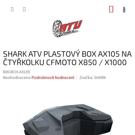
Přejít
NÁKUP
na
obsah
KOŠÍK
SHARK ATV PLASTOVÝ BOX AX105 NA
ČTYŘKOLKU CFMOTO X850 / X1000
800-BOX-AX105
Průměrné
Neohodnoceno
Podrobnosti hodnocení
Značka:
SHARK
hodnocení
produktu
je
0,0
z
5
hvězdiček.