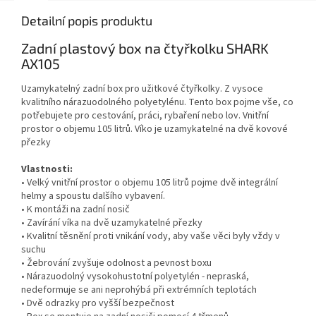
Detailní popis produktu
Zadní plastový box na čtyřkolku SHARK
AX105
Uzamykatelný zadní box pro užitkové čtyřkolky. Z vysoce
kvalitního nárazuodolného polyetylénu. Tento box pojme vše, co
potřebujete pro cestování, práci, rybaření nebo lov. Vnitřní
prostor o objemu 105 litrů. Víko je uzamykatelné na dvě kovové
přezky
Vlastnosti:
• Velký vnitřní prostor o objemu 105 litrů pojme dvě integrální
helmy a spoustu dalšího vybavení.
• K montáži na zadní nosič
• Zavírání víka na dvě uzamykatelné přezky
• Kvalitní těsnění proti vnikání vody, aby vaše věci byly vždy v
suchu
• Žebrování zvyšuje odolnost a pevnost boxu
• Nárazuodolný vysokohustotní polyetylén - nepraská,
nedeformuje se ani neprohýbá při extrémních teplotách
• Dvě odrazky pro vyšší bezpečnost