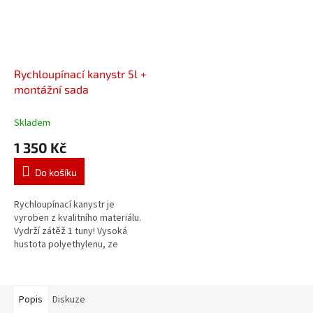
Rychloupínací kanystr 5l +
montážní sada
Skladem
1 350 Kč
Do košíku
Rychloupínací kanystr je
vyroben z kvalitního materiálu.
Vydrží zátěž 1 tuny! Vysoká
hustota polyethylenu, ze
kterého je kanystr vyroben,
zajišťuje její vysokou pevnost....
Popis
Diskuze