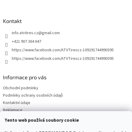
Z
á
p
a
Kontakt
t
info.atvtires.cz
@
gmail.com
í
+421 907 364 647
https://www.facebook.com/ATVTirescz-109291744990395
https://www.facebook.com/ATVTirescz-109291744990395
Informace pro vás
Obchodní podmínky
Podmínky ochrany osobních údajů
Kontaktní údaje
Reklamace
Tento web používá soubory cookie