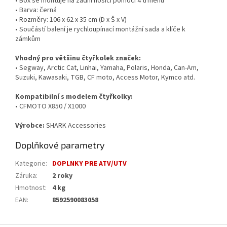
• Box se montuje na zadní nosiči pomocí 4 třmenů
• Barva: černá
• Rozměry: 106 x 62 x 35 cm (D x Š x V)
• Součástí balení je rychloupínací montážní sada a klíče k
zámkům
Vhodný pro většinu čtyřkolek značek:
• Segway, Arctic Cat, Linhai, Yamaha, Polaris, Honda, Can-Am,
Suzuki, Kawasaki, TGB, CF moto, Access Motor, Kymco atd.
Kompatibilní s modelem čtyřkolky:
• CFMOTO X850 / X1000
Výrobce:
SHARK Accessories
Doplňkové parametry
Kategorie
:
DOPLNKY PRE ATV/UTV
Záruka
:
2 roky
Hmotnost
:
4 kg
EAN
:
8592590083058