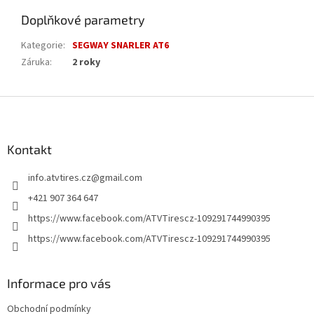
Doplňkové parametry
Kategorie
:
SEGWAY SNARLER AT6
Záruka
:
2 roky
Z
á
p
a
Kontakt
t
info.atvtires.cz
@
gmail.com
í
+421 907 364 647
https://www.facebook.com/ATVTirescz-109291744990395
https://www.facebook.com/ATVTirescz-109291744990395
Informace pro vás
Obchodní podmínky