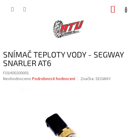
Přejít
NÁKUP
na
obsah
KOŠÍK
SNÍMAČ TEPLOTY VODY - SEGWAY
SNARLER AT6
F01H00200001
Průměrné
Neohodnoceno
Podrobnosti hodnocení
Značka:
SEGWAY
hodnocení
produktu
je
0,0
z
5
hvězdiček.