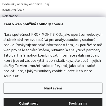
Podmínky ochrany osobních údajů
Kontaktní údaje
Reklamace
Tento web používá soubory cookie
Facebook
Naše společnost PROFIMONT S.R.O., jako operátor webových
stránek atvtires.cz, používá pro analýzu soubory souborů
cookie. Poskytujeme také informace o tom, jak používáte náš
web pro naše sociální média, reklamní a analytické partnery.
Tito partneři mohou kombinovat informace s dalšími údaji,
které jste od vás poskytli nebo získali, když jste použili jejich
služby. To vám umožní svobodně vybrat, jaká data o sobě
poskytujete, s jakými soubory cookie budete. Nebudete
souhlasit.
Vytvořil Shoptet
Nastavení
Copyright 2026
ATVTIRES.CZ
. Všechna práva vyhrazena.
Upravit
Odmítnout
Souhlasím
nastavení cookies