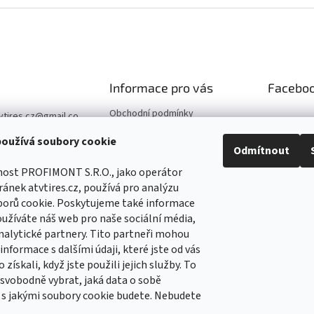
Informace pro vás
Facebo
Obchodní podmínky
vtires.cz
@
gmail.co
Podmínky ochrany osobních
oužívá soubory cookie
údajů
07 364 647
Odmítnout
Kontaktní údaje
//www.facebook.co
nost PROFIMONT S.R.O., jako operátor
Reklamace
Tirescz-109291744
ánek atvtires.cz, používá pro analýzu
5
borů cookie. Poskytujeme také informace
//www.facebook.co
oužíváte náš web pro naše sociální média,
Tirescz-109291744
nalytické partnery. Tito partneři mohou
5
nformace s dalšími údaji, které jste od vás
 získali, když jste použili jejich služby. To
vobodně vybrat, jaká data o sobě
 s jakými soubory cookie budete. Nebudete