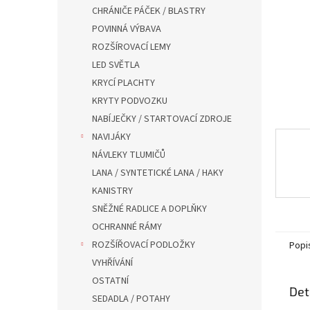
n
CHRÁNIČE PÁČEK / BLASTRY
e
POVINNÁ VÝBAVA
l
ROZŠÍROVACÍ LEMY
LED SVĚTLA
KRYCÍ PLACHTY
KRYTY PODVOZKU
NABÍJEČKY / STARTOVACÍ ZDROJE
NAVIJÁKY
NÁVLEKY TLUMIČŮ
LANA / SYNTETICKÉ LANA / HAKY
KANISTRY
SNĚŽNÉ RADLICE A DOPLŇKY
OCHRANNÉ RÁMY
ROZŠÍŘOVACÍ PODLOŽKY
Popi
VYHŘÍVÁNÍ
OSTATNÍ
Det
SEDADLA / POTAHY