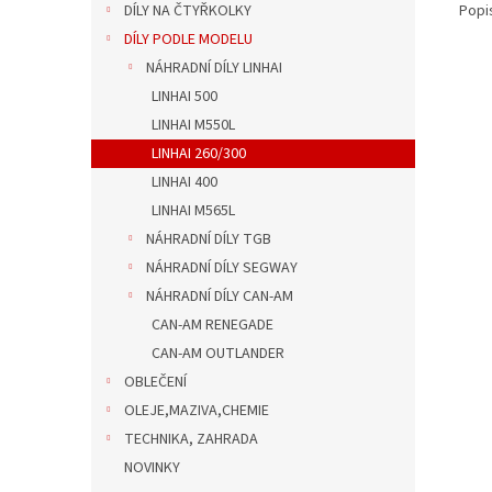
Popi
DÍLY NA ČTYŘKOLKY
DÍLY PODLE MODELU
NÁHRADNÍ DÍLY LINHAI
LINHAI 500
LINHAI M550L
LINHAI 260/300
LINHAI 400
LINHAI M565L
NÁHRADNÍ DÍLY TGB
NÁHRADNÍ DÍLY SEGWAY
NÁHRADNÍ DÍLY CAN-AM
CAN-AM RENEGADE
CAN-AM OUTLANDER
OBLEČENÍ
OLEJE,MAZIVA,CHEMIE
TECHNIKA, ZAHRADA
NOVINKY