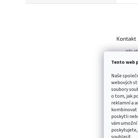
Z
á
p
a
t
Kontakt
í
info.at
m
Tento web p
+421 9
https:
Naše společ
m/ATV
webových str
99039
soubory sou
https:
o tom, jak p
m/ATV
reklamní a a
99039
kombinovat i
poskytli nebo
vám umožní s
poskytujete,
souhlasit.