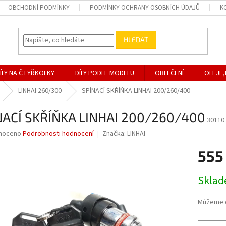
OBCHODNÍ PODMÍNKY
PODMÍNKY OCHRANY OSOBNÍCH ÚDAJŮ
K
HLEDAT
ÍLY NA ČTYŘKOLKY
DÍLY PODLE MODELU
OBLEČENÍ
OLEJE,
LINHAI 260/300
SPÍNACÍ SKŘÍŇKA LINHAI 200/260/400
NACÍ SKŘÍŇKA LINHAI 200/260/400
30110
né
noceno
Podrobnosti hodnocení
Značka:
LINHAI
ní
555
u
Měrná
Skla
cena:
ek.
Můžeme d