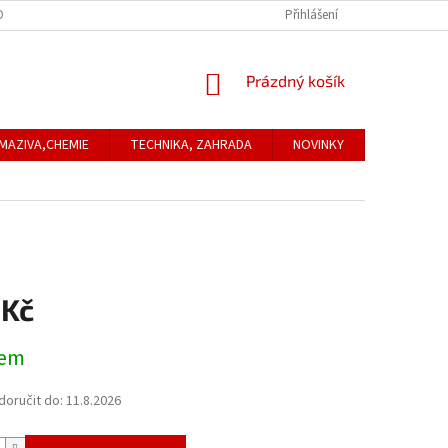
ONTAKTNÍ ÚDAJE
REKLAMACE
Přihlášení
NÁKUPNÍ
Prázdný košík
KOŠÍK
MAZIVA,CHEMIE
TECHNIKA, ZAHRADA
NOVINKY
Obchodní
 Kč
dem
oručit do:
11.8.2026