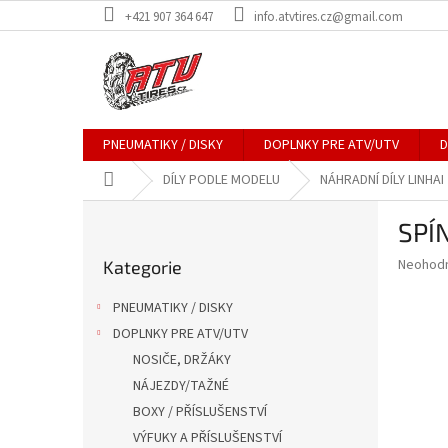
Přejít
+421 907 364 647
info.atvtires.cz@gmail.com
na
obsah
PNEUMATIKY / DISKY
DOPLNKY PRE ATV/UTV
D
Domů
DÍLY PODLE MODELU
NÁHRADNÍ DÍLY LINHAI
P
SPÍ
o
Přeskočit
s
Průměr
Neohod
Kategorie
kategorie
t
hodnoce
r
produkt
PNEUMATIKY / DISKY
a
je
DOPLNKY PRE ATV/UTV
0,0
n
z
NOSIČE, DRŽÁKY
n
5
í
NÁJEZDY/TAŽNÉ
hvězdič
p
BOXY / PŘÍSLUŠENSTVÍ
a
VÝFUKY A PŘÍSLUŠENSTVÍ