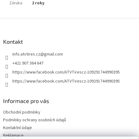
Záruka
:
2 roky
Z
á
p
a
Kontakt
t
info.atvtires.cz
@
gmail.com
í
+421 907 364 647
https://www.facebook.com/ATVTirescz-109291744990395
https://www.facebook.com/ATVTirescz-109291744990395
Informace pro vás
Obchodní podmínky
Podmínky ochrany osobních údajů
Kontaktní údaje
Reklamace