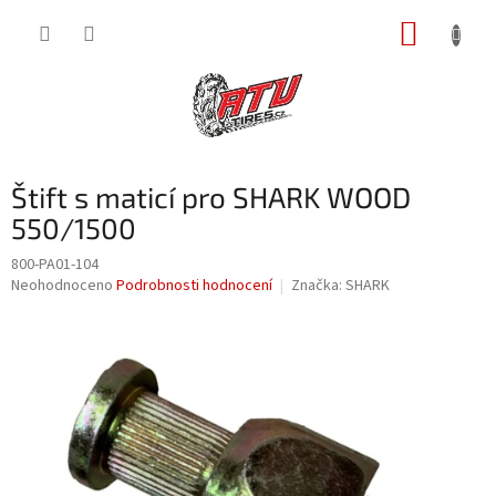
Přejít
NÁKUP
na
obsah
KOŠÍK
Štift s maticí pro SHARK WOOD
550/1500
800-PA01-104
Průměrné
Neohodnoceno
Podrobnosti hodnocení
Značka:
SHARK
hodnocení
produktu
je
0,0
z
5
hvězdiček.