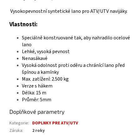
Vysokopevnostní syntetické lano pro ATV/UTV navijáky.
Vlastnosti:
Speciálně konstruované tak, aby nahradilo ocelové
lano
Lehké, vysoká pevnost
Nenasákavé
Vysoká odolnost proti oděru a chránící lano před
špínou a kamínky
Max. zatížení: 2.500 kg
Verze s hákem
Délka: 15 m
Průměr: 5mm
Doplňkové parametry
Kategorie
:
DOPLNKY PRE ATV/UTV
Záruka
:
2 roky