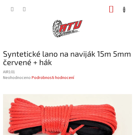
Přejít
NÁKUP
na
obsah
KOŠÍK
Syntetické lano na naviják 15m 5mm
červené + hák
AIR101
Průměrné
Neohodnoceno
Podrobnosti hodnocení
hodnocení
produktu
je
0,0
z
5
hvězdiček.