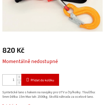
820 Kč
Měrná
Momentálně nedostupné
cena:
Přidat do košíku
Syntetické lano s hakem na navijáky pro UTV a čtyřkolky. Tloušťka:
5mm Délka: 15m Max tah: 2500kg. Skvělá náhrada za ocelové lano.