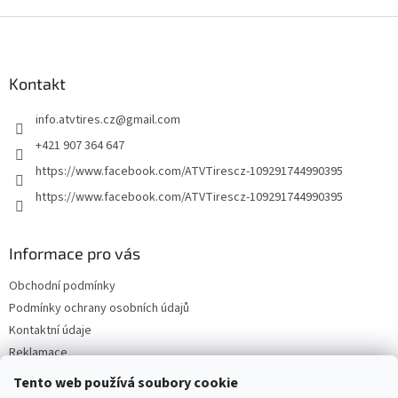
Z
á
p
a
Kontakt
t
info.atvtires.cz
@
gmail.com
í
+421 907 364 647
https://www.facebook.com/ATVTirescz-109291744990395
https://www.facebook.com/ATVTirescz-109291744990395
Informace pro vás
Obchodní podmínky
Podmínky ochrany osobních údajů
Kontaktní údaje
Reklamace
Tento web používá soubory cookie