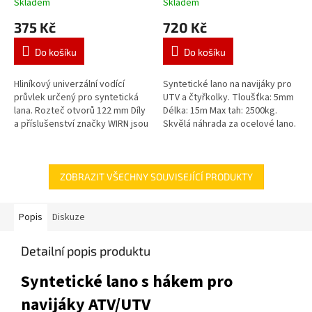
Skladem
Skladem
375 Kč
720 Kč
Do košíku
Do košíku
Hliníkový univerzální vodící
Syntetické lano na navijáky pro
průvlek určený pro syntetická
UTV a čtyřkolky. Tloušťka: 5mm
lana. Rozteč otvorů 122 mm Díly
Délka: 15m Max tah: 2500kg.
a příslušenství značky WIRN jsou
Skvělá náhrada za ocelové lano.
vyráběny v Evropě a nejsou
dováženy z Číny!
ZOBRAZIT VŠECHNY SOUVISEJÍCÍ PRODUKTY
Popis
Diskuze
Detailní popis produktu
Syntetické lano s hákem pro
navijáky ATV/UTV