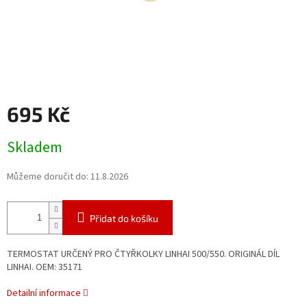
695 Kč
Měrná
Skladem
cena:
Můžeme doručit do:
11.8.2026
Přidat do košíku
TERMOSTAT URČENÝ PRO ČTYŘKOLKY LINHAI 500/550. ORIGINÁL DÍL
LINHAI. OEM: 35171
Detailní informace