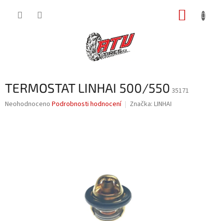
Přejít
NÁKUP
na
obsah
KOŠÍK
TERMOSTAT LINHAI 500/550
35171
Průměrné
Neohodnoceno
Podrobnosti hodnocení
Značka:
LINHAI
hodnocení
produktu
je
0,0
z
5
hvězdiček.