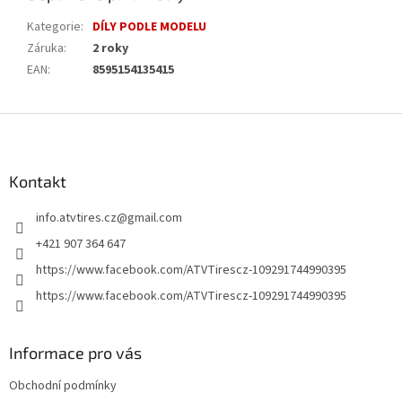
Kategorie
:
DÍLY PODLE MODELU
Záruka
:
2 roky
EAN
:
8595154135415
Z
á
p
a
Kontakt
t
info.atvtires.cz
@
gmail.com
í
+421 907 364 647
https://www.facebook.com/ATVTirescz-109291744990395
https://www.facebook.com/ATVTirescz-109291744990395
Informace pro vás
Obchodní podmínky