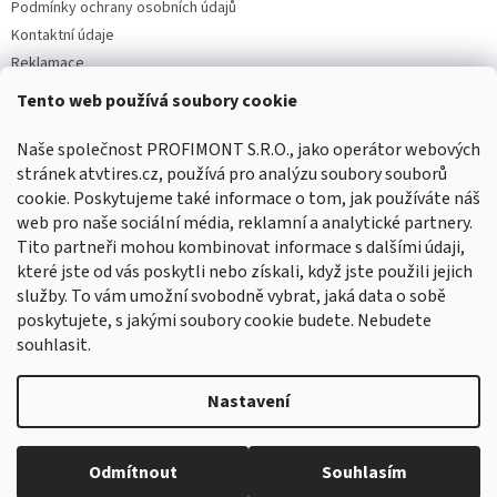
Podmínky ochrany osobních údajů
Kontaktní údaje
Reklamace
Tento web používá soubory cookie
Facebook
Naše společnost PROFIMONT S.R.O., jako operátor webových
stránek atvtires.cz, používá pro analýzu soubory souborů
cookie. Poskytujeme také informace o tom, jak používáte náš
web pro naše sociální média, reklamní a analytické partnery.
Tito partneři mohou kombinovat informace s dalšími údaji,
které jste od vás poskytli nebo získali, když jste použili jejich
služby. To vám umožní svobodně vybrat, jaká data o sobě
poskytujete, s jakými soubory cookie budete. Nebudete
souhlasit.
Vytvořil Shoptet
Nastavení
Copyright 2026
ATVTIRES.CZ
. Všechna práva vyhrazena.
Upravit
Odmítnout
Souhlasím
nastavení cookies