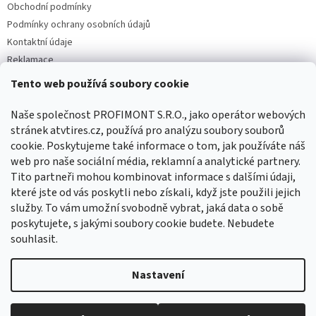
Obchodní podmínky
Podmínky ochrany osobních údajů
Kontaktní údaje
Reklamace
Tento web používá soubory cookie
Facebook
Naše společnost PROFIMONT S.R.O., jako operátor webových
stránek atvtires.cz, používá pro analýzu soubory souborů
cookie. Poskytujeme také informace o tom, jak používáte náš
web pro naše sociální média, reklamní a analytické partnery.
Tito partneři mohou kombinovat informace s dalšími údaji,
které jste od vás poskytli nebo získali, když jste použili jejich
služby. To vám umožní svobodně vybrat, jaká data o sobě
poskytujete, s jakými soubory cookie budete. Nebudete
souhlasit.
Vytvořil Shoptet
Nastavení
Copyright 2026
ATVTIRES.CZ
. Všechna práva vyhrazena.
Upravit