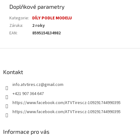
Doplňkové parametry
Kategorie
:
DÍLY PODLE MODELU
Záruka
:
2 roky
EAN
:
8595154134982
Z
á
p
a
Kontakt
t
info.atvtires.cz
@
gmail.com
í
+421 907 364 647
https://www.facebook.com/ATVTirescz-109291744990395
https://www.facebook.com/ATVTirescz-109291744990395
Informace pro vás