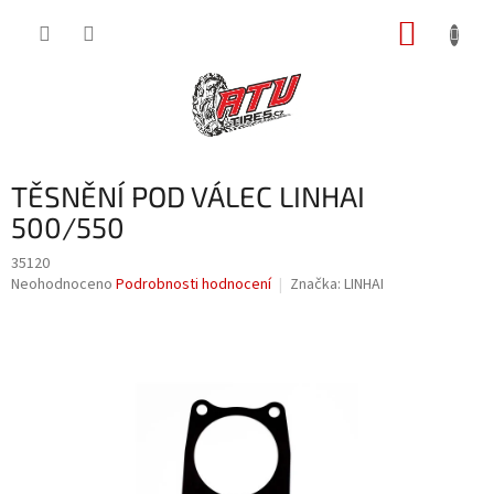
Přejít
NÁKUP
na
obsah
KOŠÍK
TĚSNĚNÍ POD VÁLEC LINHAI
500/550
35120
Průměrné
Neohodnoceno
Podrobnosti hodnocení
Značka:
LINHAI
hodnocení
produktu
je
0,0
z
5
hvězdiček.