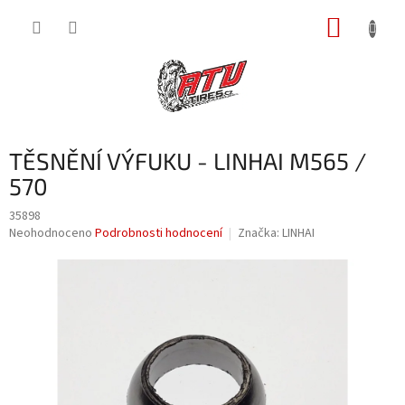
Přejít
NÁKUP
na
obsah
KOŠÍK
TĚSNĚNÍ VÝFUKU - LINHAI M565 /
570
35898
Průměrné
Neohodnoceno
Podrobnosti hodnocení
Značka:
LINHAI
hodnocení
produktu
je
0,0
z
5
hvězdiček.