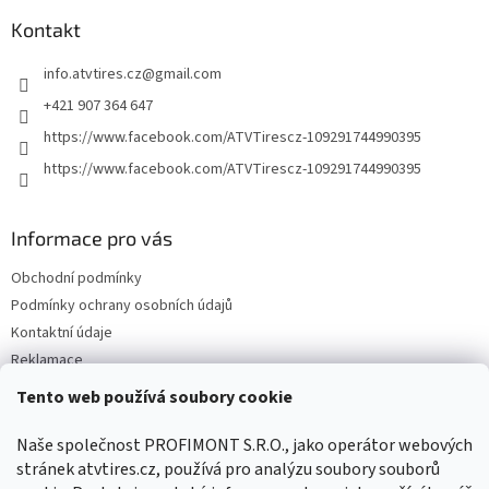
p
a
Kontakt
t
info.atvtires.cz
@
gmail.com
í
+421 907 364 647
https://www.facebook.com/ATVTirescz-109291744990395
https://www.facebook.com/ATVTirescz-109291744990395
Informace pro vás
Obchodní podmínky
Podmínky ochrany osobních údajů
Kontaktní údaje
Reklamace
Tento web používá soubory cookie
Facebook
Naše společnost PROFIMONT S.R.O., jako operátor webových
stránek atvtires.cz, používá pro analýzu soubory souborů