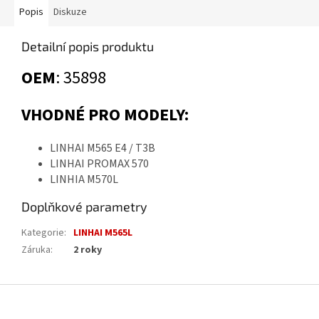
Popis
Diskuze
Detailní popis produktu
OEM
:
35898
VHODNÉ PRO MODELY:
LINHAI M565 E4 / T3B
LINHAI PROMAX 570
LINHIA M570L
Doplňkové parametry
Kategorie
:
LINHAI M565L
Záruka
:
2 roky
Z
á