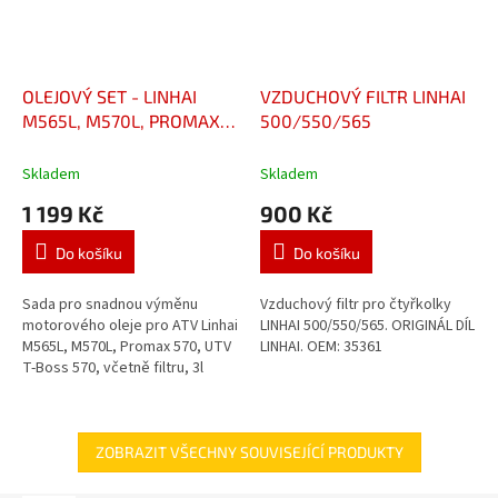
OLEJOVÝ SET - LINHAI
VZDUCHOVÝ FILTR LINHAI
M565L, M570L, PROMAX
500/550/565
570, T-BOSS 570
Skladem
Skladem
1 199 Kč
900 Kč
Do košíku
Do košíku
Sada pro snadnou výměnu
Vzduchový filtr pro čtyřkolky
motorového oleje pro ATV Linhai
LINHAI 500/550/565. ORIGINÁL DÍL
M565L, M570L, Promax 570, UTV
LINHAI. OEM: 35361
T-Boss 570, včetně filtru, 3l
oleje a návodu s postupem
ZOBRAZIT VŠECHNY SOUVISEJÍCÍ PRODUKTY