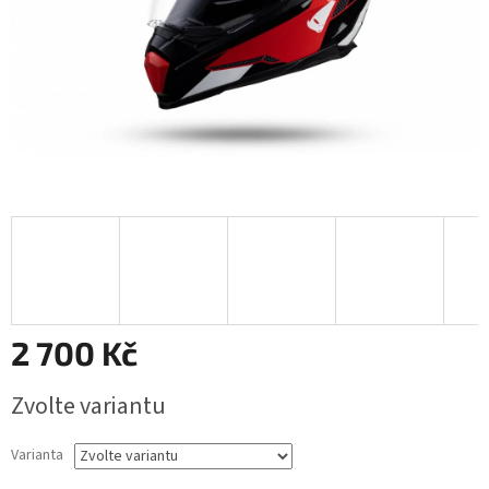
2 700 Kč
Měrná
Zvolte variantu
cena:
Varianta