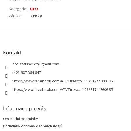
Kategorie
:
UFO
Záruka
:
2 roky
Z
á
p
a
Kontakt
t
info.atvtires.cz
@
gmail.com
í
+421 907 364 647
https://www.facebook.com/ATVTirescz-109291744990395
https://www.facebook.com/ATVTirescz-109291744990395
Informace pro vás
Obchodní podmínky
Podmínky ochrany osobních údajů