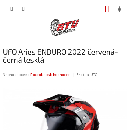
Přejít
NÁKUP
na
obsah
KOŠÍK
UFO Aries ENDURO 2022 červená-
černá lesklá
Průměrné
Neohodnoceno
Podrobnosti hodnocení
Značka:
UFO
hodnocení
produktu
je
0,0
z
5
hvězdiček.