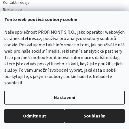
Kontaktní údaje
Reklamace
Tento web používá soubory cookie
Facebook
Naše společnost PROFIMONT S.R.O., jako operátor webových
stránek atvtires.cz, používá pro analýzu soubory souborů
cookie. Poskytujeme také informace o tom, jak používáte náš
web pro naše sociální média, reklamní a analytické partnery.
Tito partneři mohou kombinovat informace s dalšími údaji,
které jste od vás poskytli nebo získali, když jste použili jejich
služby. To vám umožní svobodně vybrat, jaká data o sobě
poskytujete, s jakými soubory cookie budete. Nebudete
souhlasit.
Vytvořil Shoptet
Nastavení
Copyright 2026
ATVTIRES.CZ
. Všechna práva vyhrazena.
Upravit
Odmítnout
Souhlasím
nastavení cookies