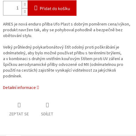
Přidat do košíku
ARIES je nová enduro přilba Ufo Plast s dobrým poměrem cena/výkon,
produkt navržen tak, aby se pohyboval pohodlně a bezpečně bez
obětování stylu.
Velký průhledný polykarbonátový štít odolný proti poškrábání je
odnímatelný, aby bylo možné používat přilbu s terénními brýlemi,
a v kombinaci s druhým vnitřním kouřovým štítem proti UV záření a
špičkou aerodynamické přilby odvozené od MX (odnímatelnou pro
použití na cestách) zajistěte vynikající viditelnost za jakýchkoli
podmínek.
Detailní informace
ZEPTAT SE
SDÍLET