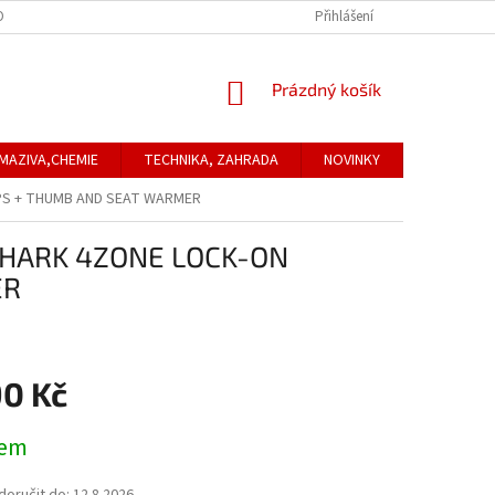
ONTAKTNÍ ÚDAJE
REKLAMACE
Přihlášení
NÁKUPNÍ
Prázdný košík
KOŠÍK
MAZIVA,CHEMIE
TECHNIKA, ZAHRADA
NOVINKY
Obchodní
GRIPS + THUMB AND SEAT WARMER
 - SHARK 4ZONE LOCK-ON
ER
90 Kč
dem