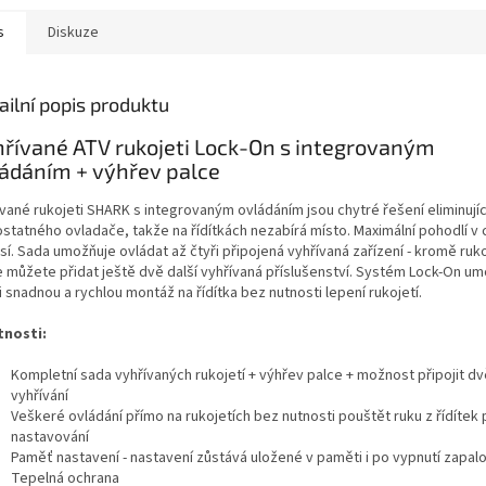
s
Diskuze
ailní popis produktu
řívané ATV rukojeti Lock-On s integrovaným
ádáním + výhřev palce
ívané rukojeti SHARK s integrovaným ovládáním jsou chytré řešení eliminují
statného ovladače, takže na řídítkách nezabírá místo. Maximální pohodlí v 
í. Sada umožňuje ovládat až čtyři připojená vyhřívaná zařízení - kromě ruko
e můžete přidat ještě dvě další vyhřívaná příslušenství. Systém Lock-On u
 snadnou a rychlou montáž na řídítka bez nutnosti lepení rukojetí.
tnosti:
Kompletní sada vyhřívaných rukojetí + výhřev palce + možnost připojit dv
vyhřívání
Veškeré ovládání přímo na rukojetích bez nutnosti pouštět ruku z řídítek 
nastavování
Paměť nastavení - nastavení zůstává uložené v paměti i po vypnutí zapal
Tepelná ochrana