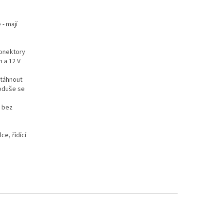
 - mají
konektory
 a 12 V
 utáhnout
noduše se
j bez
e, řídící