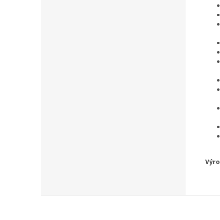
Výro
Z
á