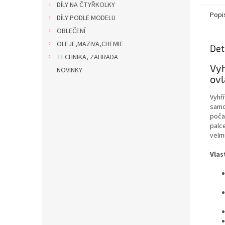
DÍLY NA ČTYŘKOLKY
Popi
DÍLY PODLE MODELU
OBLEČENÍ
OLEJE,MAZIVA,CHEMIE
Det
TECHNIKA, ZAHRADA
Vyh
NOVINKY
ovl
Vyhř
samo
počas
palc
velmi
Vlas