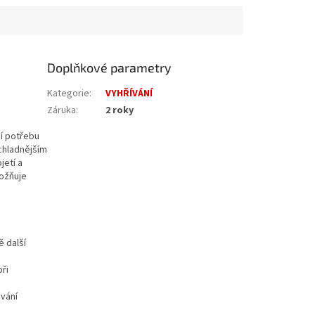
Doplňkové parametry
Kategorie
:
VYHŘÍVÁNÍ
Záruka
:
2 roky
cí potřebu
chladnějším
jetí a
možňuje
ě další
při
ování