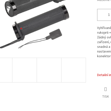
Můžeme d
Vyhřívané
rukojeti 
žádný ovl
zařízení,
snadná a 
nastaven
konektorů
Detailní 
TISK