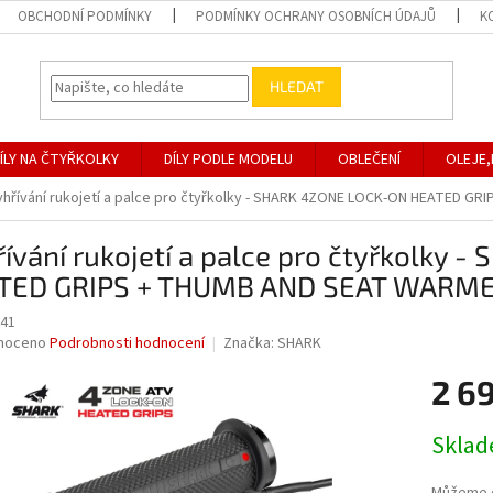
OBCHODNÍ PODMÍNKY
PODMÍNKY OCHRANY OSOBNÍCH ÚDAJŮ
K
HLEDAT
ÍLY NA ČTYŘKOLKY
DÍLY PODLE MODELU
OBLEČENÍ
OLEJE,
yhřívání rukojetí a palce pro čtyřkolky - SHARK 4ZONE LOCK-ON HEATED 
ívání rukojetí a palce pro čtyřkolky
TED GRIPS + THUMB AND SEAT WARM
041
né
noceno
Podrobnosti hodnocení
Značka:
SHARK
ní
2 6
u
Měrná
Skla
cena:
ek.