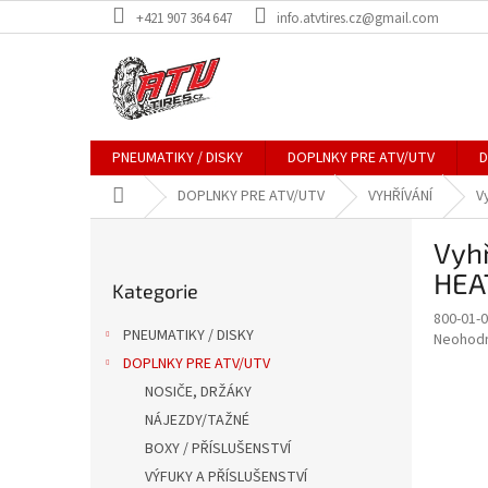
Přejít
+421 907 364 647
info.atvtires.cz@gmail.com
na
obsah
PNEUMATIKY / DISKY
DOPLNKY PRE ATV/UTV
D
Domů
DOPLNKY PRE ATV/UTV
VYHŘÍVÁNÍ
V
P
Vyhř
o
Přeskočit
s
HEA
Kategorie
kategorie
t
800-01-
r
PNEUMATIKY / DISKY
Průměr
Neohod
a
hodnoce
DOPLNKY PRE ATV/UTV
n
produkt
NOSIČE, DRŽÁKY
n
je
í
NÁJEZDY/TAŽNÉ
0,0
z
p
BOXY / PŘÍSLUŠENSTVÍ
5
a
VÝFUKY A PŘÍSLUŠENSTVÍ
hvězdič