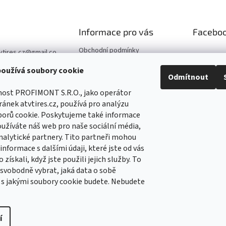
Informace pro vás
Facebo
Obchodní podmínky
vtires.cz
@
gmail.co
Podmínky ochrany osobních
oužívá soubory cookie
údajů
07 364 647
Odmítnout
Kontaktní údaje
//www.facebook.co
nost PROFIMONT S.R.O., jako operátor
Reklamace
Tirescz-109291744
ánek atvtires.cz, používá pro analýzu
5
borů cookie. Poskytujeme také informace
//www.facebook.co
oužíváte náš web pro naše sociální média,
Tirescz-109291744
nalytické partnery. Tito partneři mohou
5
nformace s dalšími údaji, které jste od vás
 získali, když jste použili jejich služby. To
vobodně vybrat, jaká data o sobě
 s jakými soubory cookie budete. Nebudete
í
pravit nastavení cookies