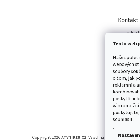
p
a
t
Kontakt
í
info.at
m
Tento web p
+421 9
https:
Naše společ
m/ATV
webových str
99039
soubory sou
https:
o tom, jak p
m/ATV
reklamní a a
99039
kombinovat i
poskytli nebo
vám umožní s
poskytujete,
souhlasit.
Nastaven
Copyright 2026
ATVTIRES.CZ
. Všechna práva vyhrazena.
U