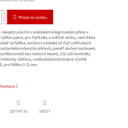
oručit do:
12.8.2026
Přidat do košíku
 rukojeti Lock-On s ovládáním integrovaným přímo v
+ výhřev palce, pro čtyřkolky a sněžné skútry, není třeba
adač na řídítka, možnost ovládání až čtyř vyhřívaných
 nastavitelná intenzita výhřevů, paměť uložení nastavení,
rychlá montáž bez nutnosti lepení, 12V, LED kontrolky
í intenzity výhřevu, voděodolná konstrukce včetně
, pro řídítka O 22 mm
informace
ZEPTAT SE
SDÍLET