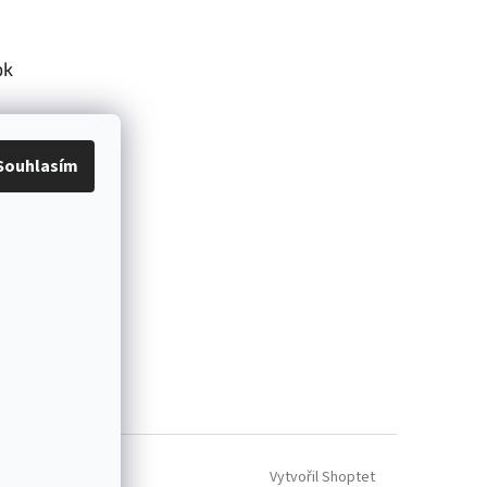
ok
Souhlasím
Vytvořil Shoptet