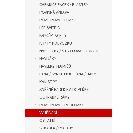
n
CHRÁNIČE PÁČEK / BLASTRY
e
POVINNÁ VÝBAVA
l
ROZŠÍROVACÍ LEMY
LED SVĚTLA
KRYCÍ PLACHTY
KRYTY PODVOZKU
NABÍJEČKY / STARTOVACÍ ZDROJE
NAVIJÁKY
NÁVLEKY TLUMIČŮ
LANA / SYNTETICKÉ LANA / HAKY
KANISTRY
SNĚŽNÉ RADLICE A DOPLŇKY
OCHRANNÉ RÁMY
ROZŠÍŘOVACÍ PODLOŽKY
VYHŘÍVÁNÍ
OSTATNÍ
SEDADLA / POTAHY