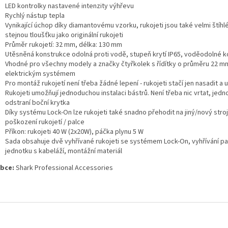
LED kontrolky nastavené intenzity výhřevu
Rychlý nástup tepla
Vynikající úchop díky diamantovému vzorku, rukojeti jsou také velmi štíhlé
stejnou tloušťku jako originální rukojeti
Průměr rukojetí: 32 mm, délka: 130 mm
Utěsněná konstrukce odolná proti vodě, stupeň krytí IP65, voděodolné 
Vhodné pro všechny modely a značky čtyřkolek s řídítky o průměru 22 mm
elektrickým systémem
Pro montáž rukojetí není třeba žádné lepení - rukojeti stačí jen nasadit a
Rukojeti umožňují jednoduchou instalaci bástrů. Není třeba nic vrtat, jed
odstraní boční krytka
Díky systému Lock-On lze rukojeti také snadno přehodit na jiný/nový stro
poškození rukojetí / palce
Příkon: rukojeti 40 W (2x20W), páčka plynu 5 W
Sada obsahuje dvě vyhřívané rukojeti se systémem Lock-On, vyhřívání palc
jednotku s kabeláží, montážní materiál
bce:
Shark Professional Accessories