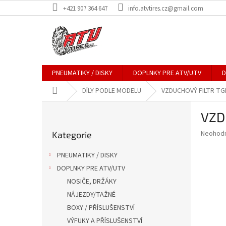
Přejít
+421 907 364 647
info.atvtires.cz@gmail.com
na
obsah
PNEUMATIKY / DISKY
DOPLNKY PRE ATV/UTV
D
Domů
DÍLY PODLE MODELU
VZDUCHOVÝ FILTR TG
P
VZD
o
Přeskočit
s
Průměr
Neohod
Kategorie
kategorie
t
hodnoce
r
produkt
PNEUMATIKY / DISKY
a
je
DOPLNKY PRE ATV/UTV
0,0
n
z
NOSIČE, DRŽÁKY
n
5
í
NÁJEZDY/TAŽNÉ
hvězdič
p
BOXY / PŘÍSLUŠENSTVÍ
a
VÝFUKY A PŘÍSLUŠENSTVÍ