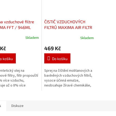
na vzduchové filtre
ČISTIČ VZDUCHOVÝCH
MA FFT / 946ML
FILTRŮ MAXIMA AIR FILTR
CLEANER /439G
Skladem
Skladem
 Kč
469 Kč
o košíku
Do košíku
yntetický olej na
Sprej na čištění molitanových a
vé filtry, filtr propouští
bavlněných vzduchových filtrů,
% více vzduchu,
vysoce účinná emulze,
uje až o 8% více
neobsahuje žíravé chemikálie,
ot než konkurenční oleje,
odstraňuje těžké a lepivé
 proti vodě i benzínu,
filtrové oleje a jiné odolné...
,...
s
Diskuze