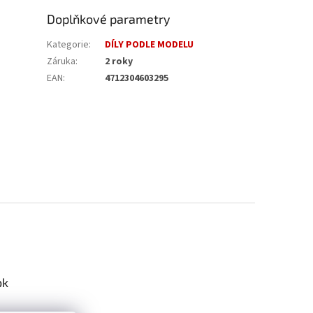
Doplňkové parametry
Kategorie
:
DÍLY PODLE MODELU
Záruka
:
2 roky
EAN
:
4712304603295
ok