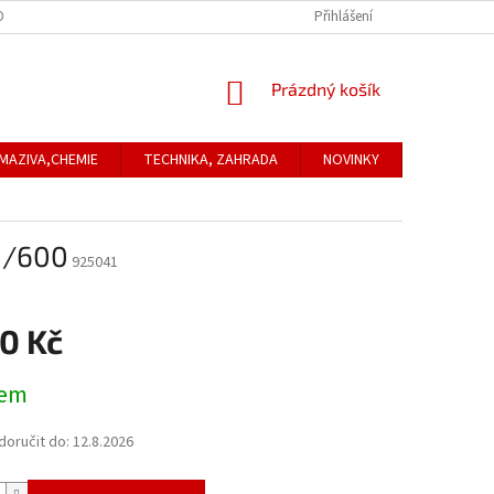
ONTAKTNÍ ÚDAJE
REKLAMACE
Přihlášení
NÁKUPNÍ
Prázdný košík
KOŠÍK
MAZIVA,CHEMIE
TECHNIKA, ZAHRADA
NOVINKY
Obchodní
0/600
925041
0 Kč
dem
oručit do:
12.8.2026