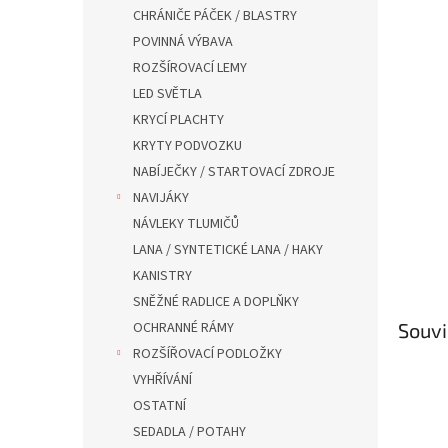
n
CHRÁNIČE PÁČEK / BLASTRY
e
POVINNÁ VÝBAVA
l
ROZŠÍROVACÍ LEMY
LED SVĚTLA
KRYCÍ PLACHTY
KRYTY PODVOZKU
NABÍJEČKY / STARTOVACÍ ZDROJE
NAVIJÁKY
NÁVLEKY TLUMIČŮ
LANA / SYNTETICKÉ LANA / HAKY
KANISTRY
SNĚŽNÉ RADLICE A DOPLŇKY
OCHRANNÉ RÁMY
Souvi
ROZŠÍŘOVACÍ PODLOŽKY
VYHŘÍVÁNÍ
OSTATNÍ
SEDADLA / POTAHY