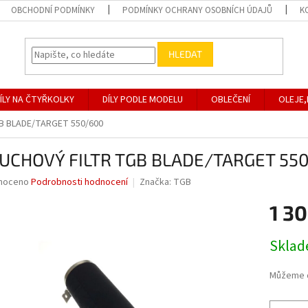
OBCHODNÍ PODMÍNKY
PODMÍNKY OCHRANY OSOBNÍCH ÚDAJŮ
K
HLEDAT
ÍLY NA ČTYŘKOLKY
DÍLY PODLE MODELU
OBLEČENÍ
OLEJE,
B BLADE/TARGET 550/600
UCHOVÝ FILTR TGB BLADE/TARGET 55
né
noceno
Podrobnosti hodnocení
Značka:
TGB
ní
1 30
u
Měrná
Skla
cena:
ek.
Můžeme d