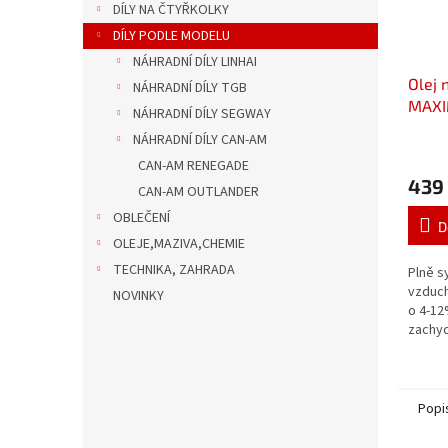
DÍLY NA ČTYŘKOLKY
DÍLY PODLE MODELU
NÁHRADNÍ DÍLY LINHAI
Olej 
NÁHRADNÍ DÍLY TGB
MAXI
NÁHRADNÍ DÍLY SEGWAY
NÁHRADNÍ DÍLY CAN-AM
CAN-AM RENEGADE
439
CAN-AM OUTLANDER
OBLEČENÍ
D
OLEJE,MAZIVA,CHEMIE
TECHNIKA, ZAHRADA
Plně s
vzducho
NOVINKY
o 4-12
zachyc
nečist
odolný
nestéká
Popi