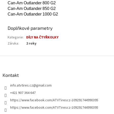
Can-Am Outlander 800 G2
Can-Am Outlander 850 G2
Can-Am Outlander 1000 G2
Doplňkové parametry
Kategorie
:
DÍLY NA ČTYŘKOLKY
Záruka
:
2 roky
Z
á
p
a
Kontakt
t
info.atvtires.cz
@
gmail.com
í
+421 907 364 647
https://www.facebook.com/ATVTirescz-109291744990395
https://www.facebook.com/ATVTirescz-109291744990395