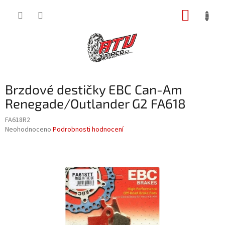
Přejít
NÁKUP
na
obsah
KOŠÍK
Brzdové destičky EBC Can-Am
Renegade/Outlander G2 FA618
FA618R2
Průměrné
Neohodnoceno
Podrobnosti hodnocení
hodnocení
produktu
je
0,0
z
5
hvězdiček.