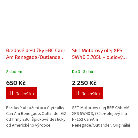
Brzdové destičky EBC Can-
SET Motorový olej XPS
Am Renegade/Outlander
5W40 3,785L + olejový
G2 FA617
filtr HF152 Can-Am
Renegade/Outlander
Skladem
Do 3 - 8 dnů
650 Kč
2 250 Kč
Do košíku
Do košíku
Brzdové obložení pro čtyřkolky
SET Motorový olej BRP CAN-AM
Can-Am Renegade/Outlander G2
XPS 5W40 3,785L + olejový filtr
od firmy EBC. Špičkové destičky
HF152 Can-Am
od Amerického výrobce
Renegade/Outlander. Originální
testovány v extrémních
motorový olej BRP - určený pro
podmínkách! - Maximální
4-taktní motory ROTAX, vhodný i