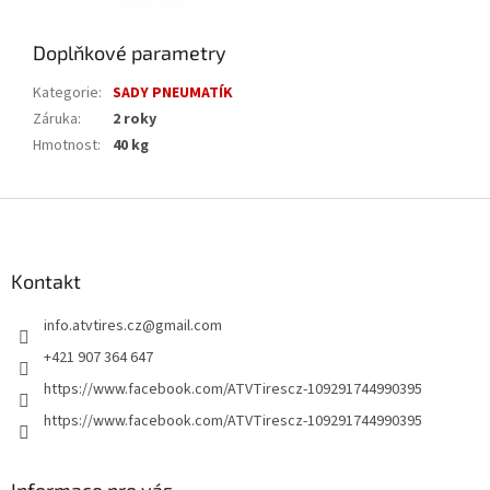
Doplňkové parametry
Kategorie
:
SADY PNEUMATÍK
Záruka
:
2 roky
Hmotnost
:
40 kg
Z
á
p
a
Kontakt
t
info.atvtires.cz
@
gmail.com
í
+421 907 364 647
https://www.facebook.com/ATVTirescz-109291744990395
https://www.facebook.com/ATVTirescz-109291744990395
Informace pro vás