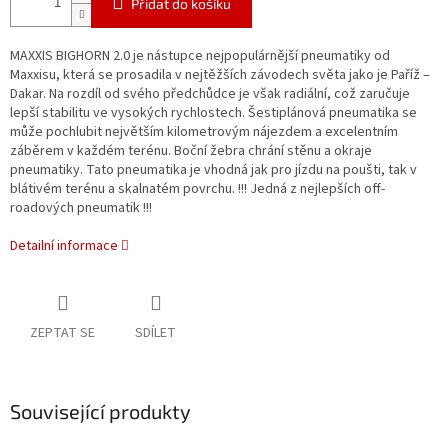
Přidat do košíku
MAXXIS BIGHORN 2.0 je nástupce nejpopulárnější pneumatiky od
Maxxisu, která se prosadila v nejtěžších závodech světa jako je Paříž –
Dakar. Na rozdíl od svého předchůdce je však radiální, což zaručuje
lepší stabilitu ve vysokých rychlostech. Šestiplánová pneumatika se
může pochlubit největším kilometrovým nájezdem a excelentním
záběrem v každém terénu. Boční žebra chrání stěnu a okraje
pneumatiky. Tato pneumatika je vhodná jak pro jízdu na poušti, tak v
blátivém terénu a skalnatém povrchu. !!! Jedná z nejlepších off-
roadových pneumatik !!!
Detailní informace
ZEPTAT SE
SDÍLET
Související produkty