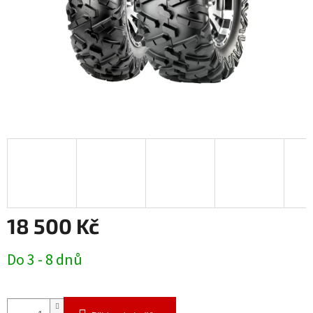
18 500 Kč
Měrná
Do 3 - 8 dnů
cena: