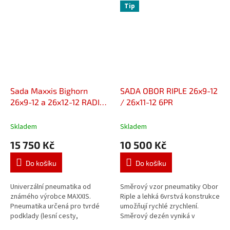
Tip
Sada Maxxis Bighorn
SADA OBOR RIPLE 26x9-12
26x9-12 a 26x12-12 RADIAL
/ 26x11-12 6PR
6PR
Skladem
Skladem
15 750 Kč
10 500 Kč
Do košíku
Do košíku
Univerzální pneumatika od
Směrový vzor pneumatiky Obor
známého výrobce MAXXIS.
Riple a lehká 6vrstvá konstrukce
Pneumatika určená pro tvrdé
umožňují rychlé zrychlení.
podklady (lesní cesty,
Směrový dezén vyniká v
štěrkoviště) ale i do těžkého
sypkých až středně těžkých