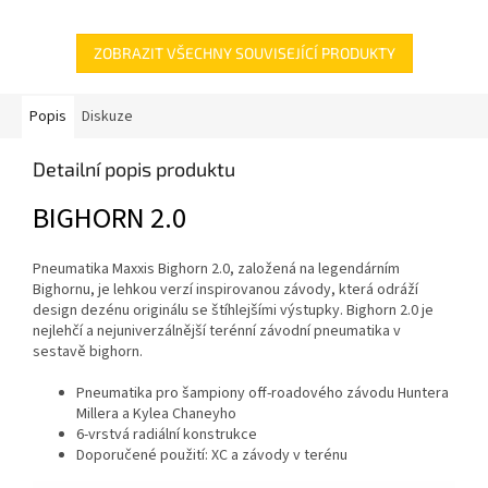
terénu! Vzor dezénu pomáhá se
terénech, radiální konstrukce...
pneumatice...
ZOBRAZIT VŠECHNY SOUVISEJÍCÍ PRODUKTY
Popis
Diskuze
Detailní popis produktu
BIGHORN 2.0
Pneumatika Maxxis Bighorn 2.0, založená na legendárním
Bighornu, je lehkou verzí inspirovanou závody, která odráží
design dezénu originálu se štíhlejšími výstupky. Bighorn 2.0 je
nejlehčí a nejuniverzálnější terénní závodní pneumatika v
sestavě bighorn.
Pneumatika pro šampiony off-roadového závodu Huntera
Millera a Kylea Chaneyho
6-vrstvá radiální konstrukce
Doporučené použití: XC a závody v terénu