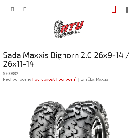
Přejít
NÁKUP
na
obsah
KOŠÍK
Sada Maxxis Bighorn 2.0 26x9-14 /
26x11-14
9900992
Průměrné
Neohodnoceno
Podrobnosti hodnocení
Značka:
Maxxis
hodnocení
produktu
je
0,0
z
5
hvězdiček.